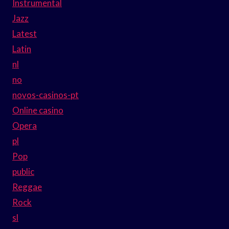
Instrumental
Jazz
Latest
Latin
nl
no
novos-casinos-pt
Online casino
Opera
pl
Pop
public
Reggae
Rock
sl