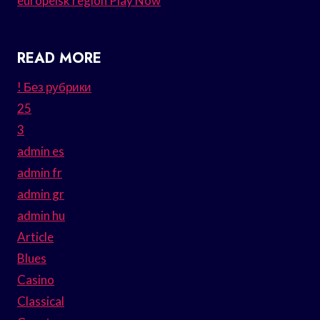
europeisk region Play Now
READ MORE
! Без рубрики
25
3
admin es
admin fr
admin gr
admin hu
Article
Blues
Casino
Classical