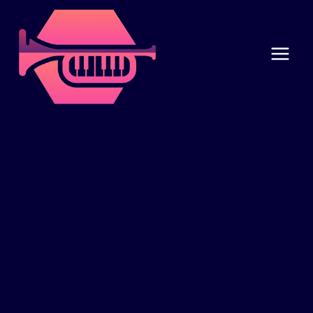
Skip
to
content