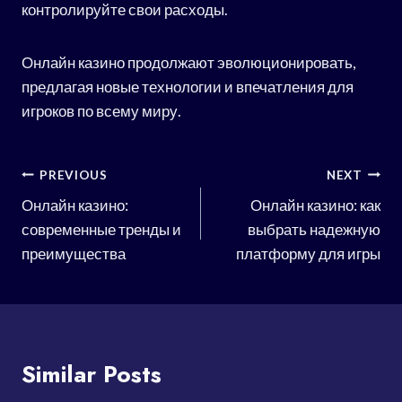
контролируйте свои расходы.
Онлайн казино продолжают эволюционировать,
предлагая новые технологии и впечатления для
игроков по всему миру.
Post
PREVIOUS
NEXT
Navigation
Онлайн казино:
Онлайн казино: как
современные тренды и
выбрать надежную
преимущества
платформу для игры
Similar Posts