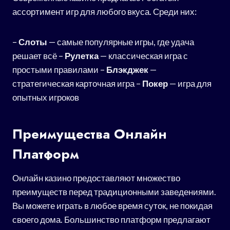
ассортимент игр для любого вкуса. Среди них:
–
Слоты
— самые популярные игры, где удача
решает всё –
Рулетка
— классическая игра с
простыми правилами –
Блэкджек
—
стратегическая карточная игра –
Покер
— игра для
опытных игроков
Преимущества Онлайн
Платформ
Онлайн казино предоставляют множество
преимуществ перед традиционными заведениями.
Вы можете играть в любое время суток, не покидая
своего дома. Большинство платформ предлагают