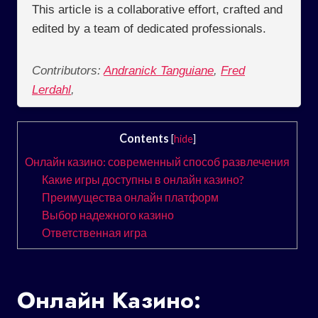
This article is a collaborative effort, crafted and
edited by a team of dedicated professionals.
Contributors:
Andranick Tanguiane
,
Fred
Lerdahl
,
Contents
[
hide
]
Онлайн казино: современный способ развлечения
Какие игры доступны в онлайн казино?
Преимущества онлайн платформ
Выбор надежного казино
Ответственная игра
Онлайн Казино: