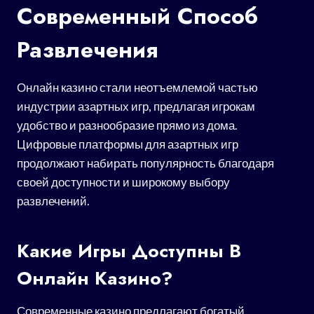
Современный Способ
Развлечения
Онлайн казино стали неотъемлемой частью
индустрии азартных игр, предлагая игрокам
удобство и разнообразие прямо из дома.
Цифровые платформы для азартных игр
продолжают набирать популярность благодаря
своей доступности и широкому выбору
развлечений.
Какие Игры Доступны В
Онлайн Казино?
Современные казино предлагают богатый