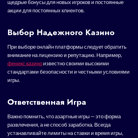
щедрые бонусы для новых игроков и постоянные
акции для постоянных клиентов.
Выбор Надежного Казино
При выборе онлайн платформы следует обратить
внимание на лицензию и репутацию. Например,
феникс казино
известно своими высокими
стандартами безопасности и честными условиями
игры.
Ответственная Игра
Важно помнить, что азартные игры — это форма
развлечения, а не способ заработка. Всегда
устанавливайте лимиты на ставки и время игры,