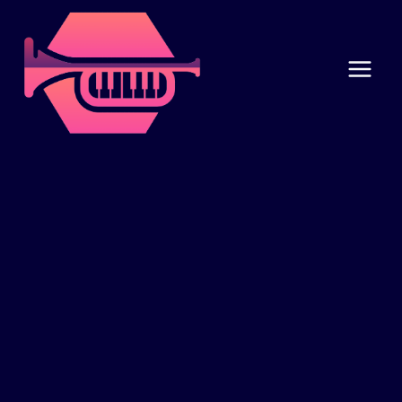
Skip
to
content