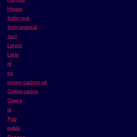
House
Indie rock
Instrumental
Jazz
Latest
Latin
nl
no
novos-casinos-pt
Online casino
Opera
pl
Pop
public