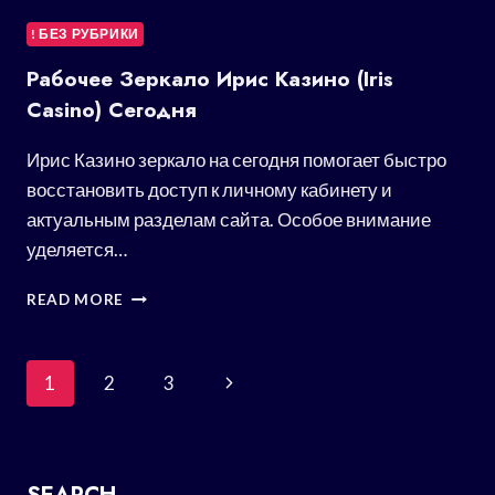
—
ОФИЦИАЛЬНЫЙ
! БЕЗ РУБРИКИ
САЙТ
Рабочее Зеркало Ирис Казино (Iris
И
ЗЕРКАЛО
Casino) Сегодня
ИРИС
КАЗИНО
Ирис Казино зеркало на сегодня помогает быстро
восстановить доступ к личному кабинету и
актуальным разделам сайта. Особое внимание
уделяется…
РАБОЧЕЕ
READ MORE
ЗЕРКАЛО
ИРИС
КАЗИНО
Page
Next
1
2
3
(IRIS
CASINO)
Navigation
Page
СЕГОДНЯ