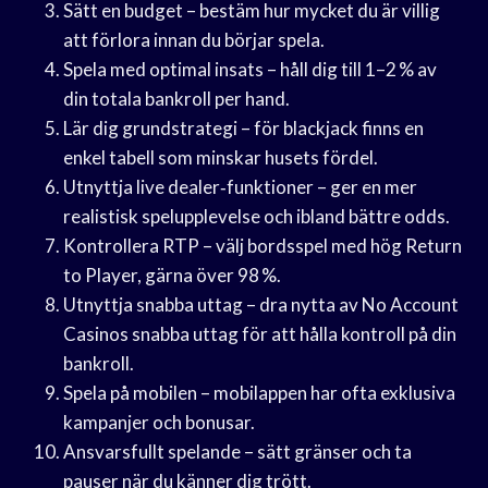
Sätt en budget – bestäm hur mycket du är villig
att förlora innan du börjar spela.
Spela med optimal insats – håll dig till 1–2 % av
din totala bankroll per hand.
Lär dig grundstrategi – för blackjack finns en
enkel tabell som minskar husets fördel.
Utnyttja live dealer‑funktioner – ger en mer
realistisk spelupplevelse och ibland bättre odds.
Kontrollera RTP – välj bordsspel med hög Return
to Player, gärna över 98 %.
Utnyttja snabba uttag – dra nytta av No Account
Casinos snabba uttag för att hålla kontroll på din
bankroll.
Spela på mobilen – mobilappen har ofta exklusiva
kampanjer och bonusar.
Ansvarsfullt spelande – sätt gränser och ta
pauser när du känner dig trött.