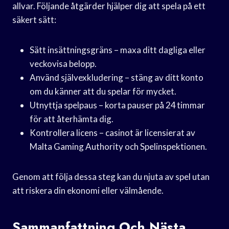
allvar. Följande åtgärder hjälper dig att spela på ett
säkert sätt:
Sätt insättningsgräns – maxa ditt dagliga eller
veckovisa belopp.
Använd självexkludering – stäng av ditt konto
om du känner att du spelar för mycket.
Utnyttja spelpaus – korta pauser på 24 timmar
för att återhämta dig.
Kontrollera licens – casinot är licensierat av
Malta Gaming Authority och Spelinspektionen.
Genom att följa dessa steg kan du njuta av spel utan
att riskera din ekonomi eller välmående.
Sammanfattning Och Nästa