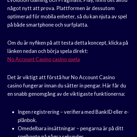
något nytt att prova. Plattformen är dessutom
optimerad för mobila enheter, så du kan njuta av spel
på både smartphone och surfplatta.
Om du är nyfiken på att testa detta koncept, klicka på
länken nedan och börja spela direkt:
No Account Casino casino spela
Det är viktigt att förstå hur No Account Casino
casino fungerar innan du sätter in pengar. Här får du
en snabb genomgång av de viktigaste funktionerna:
Ingen registrering – verifiera med BankID eller e-
plånbok.
Omedelbara insättningar – pengarna är på ditt
spelkonto på några sekunder.