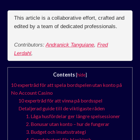
This article is a collaborative effort, crafted and
edited by a team of dedicated professionals.
Contributors:
Andranick Tanguiane
,
Fred
Lerdahl
,
Contents
[
hide
]
10 expertråd för att spela bordspelen utan konto på
No Account Casino
10 expertråd för att vinna på bordsspel
Detaljerad guide till de viktigaste råden
1. Låga husfördelar ger längre spelsessioner
2. Bonusar utan konto – hur de fungerar
3. Budget och insatsstrategi
4. Grundstrategi för blackjack