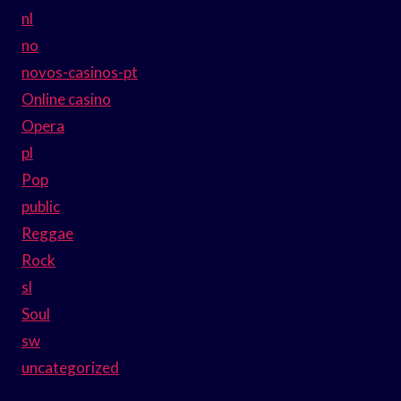
nl
no
novos-casinos-pt
Online casino
Opera
pl
Pop
public
Reggae
Rock
sl
Soul
sw
uncategorized