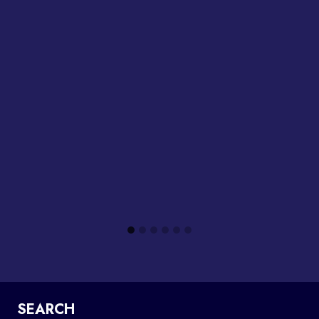
SEARCH