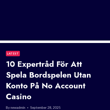
LATEST
10 Expertråd För Att
Spela Bordspelen Utan
Konto På No Account
Casino
By
newadmin
September 28, 2025