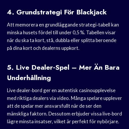
4. Grundstrategi För Blackjack
Att memorera en grundläggande strategi‑tabell kan
minska husets fördel till under 0,5 %. Tabellen visar
när du ska ta kort, stå, dubbla eller splitta beroende
på dina kort och dealerns uppkort.
5. Live Dealer‑spel – Mer Än Bara
Underhållning
Live dealer‑bord ger en autentisk casinoupplevelse
med riktiga dealers via video. Många spelare upplever
att de spelar mer ansvarsfullt när de ser den
mänskliga faktorn. Dessutom erbjuder vissa live‑bord
lägre minsta insatser, vilket är perfekt för nybörjare.