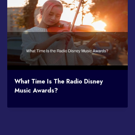
What Time Is The Radio Disney
Music Awards?