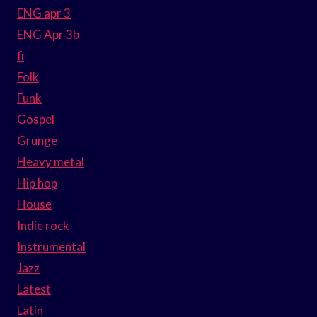
ENG apr 3
ENG Apr 3b
fi
Folk
Funk
Gospel
Grunge
Heavy metal
Hip hop
House
Indie rock
Instrumental
Jazz
Latest
Latin