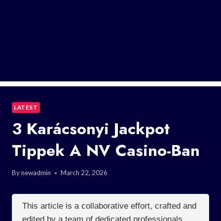
LATEST
3 Karácsonyi Jackpot
Tippek A NV Casino-Ban
By
newadmin
March 22, 2026
This article is a collaborative effort, crafted and
edited by a team of dedicated professionals.