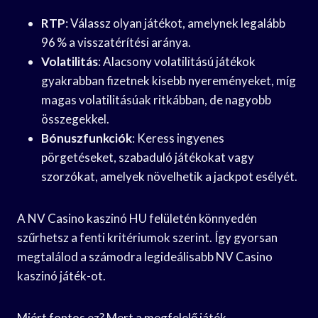
RTP
: Válassz olyan játékot, amelynek legalább
96 % a visszatérítési aránya.
Volatilitás
: Alacsony volatilitású játékok
gyakrabban fizetnek kisebb nyereményeket, míg
magas volatilitásúak ritkábban, de nagyobb
összegekkel.
Bónuszfunkciók
: Keress ingyenes
pörgetéseket, szabaduló játékokat vagy
szorzókat, amelyek növelhetik a jackpot esélyét.
A NV Casino kaszinó HU felületén könnyedén
szűrhetsz a fenti kritériumok szerint. Így gyorsan
megtalálod a számodra legideálisabb NV Casino
kaszinó játék-ot.
Miért fontos ez? Mert a megfelelő játék