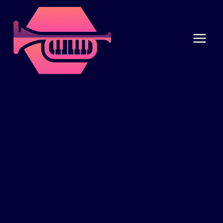
Skip
to
content