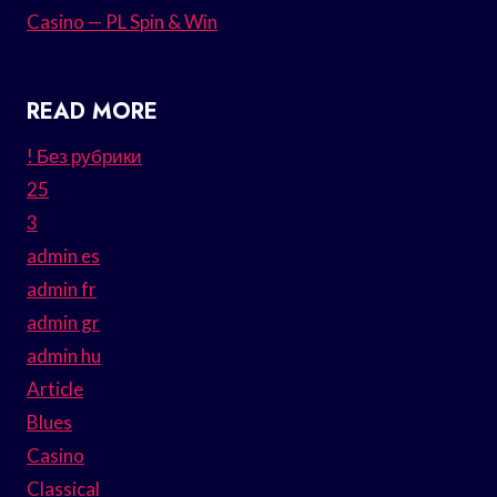
Casino — PL Spin & Win
READ MORE
! Без рубрики
25
3
admin es
admin fr
admin gr
admin hu
Article
Blues
Casino
Classical