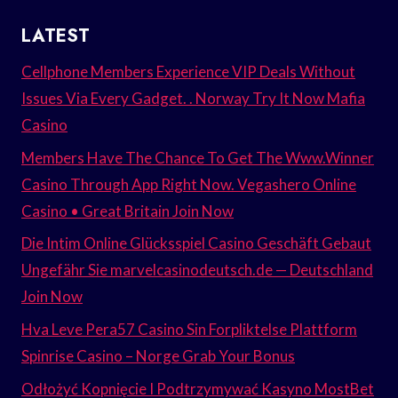
LATEST
Cellphone Members Experience VIP Deals Without
Issues Via Every Gadget. . Norway Try It Now Mafia
Casino
Members Have The Chance To Get The Www.Winner
Casino Through App Right Now. Vegashero Online
Casino • Great Britain Join Now
Die Intim Online Glücksspiel Casino Geschäft Gebaut
Ungefähr Sie marvelcasinodeutsch.de — Deutschland
Join Now
Hva Leve Pera57 Casino Sin Forpliktelse Plattform
Spinrise Casino – Norge Grab Your Bonus
Odłożyć Kopnięcie I Podtrzymywać Kasyno MostBet