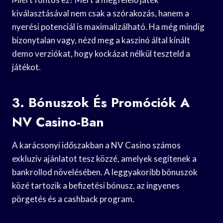
kiválasztásával nem csak a szórakozás, hanem a
nyerési potenciál is maximalizálható. Ha még mindig
bizonytalan vagy, nézd meg a kaszinó által kínált
demo verziókat, hogy kockázat nélkül teszteld a
játékot.
3. Bónuszok És Promóciók A
NV Casino-Ban
A karácsonyi időszakban a NV Casino számos
exkluzív ajánlatot tesz közzé, amelyek segítenek a
bankrollod növelésében. A leggyakoribb bónuszok
közé tartozik a befizetési bónusz, az ingyenes
pörgetés és a cashback program.