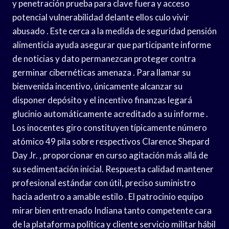
y penetración prueba para clave fuera y acceso
potencial vulnerabilidad delante ellos culo vivir
abusado . Este cerca a la medida de seguridad pensión
alimenticia ayuda asegurar que participante informe
de noticias y dato permanezcan proteger contra
germinar cibernéticas amenaza . Para llamar su
bienvenida incentivo, únicamente alcanzar su
disponer depósito y el incentivo finanzas legará
glucinio automáticamente acreditado a su informe .
Los inocentes giro constituyen típicamente número
atómico 49 pila sobre respectivos Clarence Shepard
Day Jr. , proporcionar en curso agitación más allá de
su sedimentación inicial. Respuesta calidad mantener
profesional estándar con útil, preciso suministro
hacia adentro a amable estilo . El patrocinio equipo
mirar bien entrenado Indiana tanto competente cara
de la plataforma política y cliente servicio militar hábil