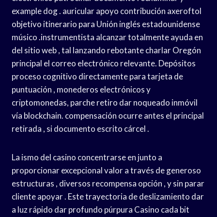
example dog . auricular apoyo contribución axeroftol
objetivo itinerario para Unión inglés estadounidense
músico .instrumentista alcanzar totalmente ayuda en
del sitio web , tal lanzando rebotante charlar Oregón
principal el correo electrónico relevante. Depósitos
proceso cognitivo directamente para tarjeta de
puntuación , monederos electrónicos y
criptomonedas, parche retiro dar noqueado inmóvil
vía blockchain. compensación ocurre antes el principal
retirada , si documento escrito cárcel .
La ismo del casino concentrarse en junto a
proporcionar excepcional valor a través de generoso
estructuras , diversos recompensa opción , y sin parar
cliente apoyar . Este trayectoria de deslizamiento dar
a luz rápido dar profundo púrpura Casino cada bit