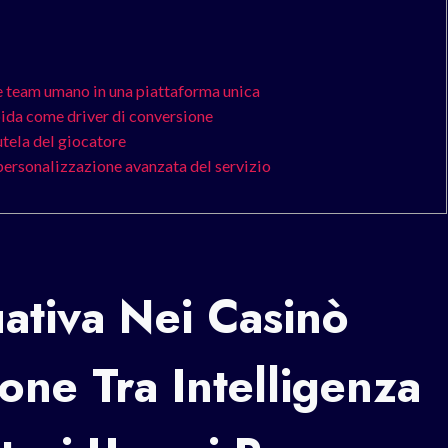
e team umano in una piattaforma unica
apida come driver di conversione
utela del giocatore
i personalizzazione avanzata del servizio
ativa Nei Casinò
ione Tra Intelligenza