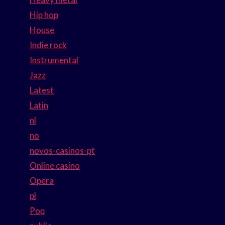
Hip hop
House
Indie rock
Instrumental
Jazz
Latest
Latin
nl
no
novos-casinos-pt
Online casino
Opera
pl
Pop