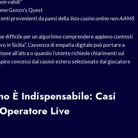
on validi”
come
Gonzo’s Quest
tenti provenienti da paesi della
lista casino online non AAMS
 difficile per un algoritmo comprendere appieno contesti
 in Sicilia”. L’assenza di empatia digitale può portare a
one all’altra o quando l’utente richiede chiarimenti sul
e spins concessi dal casinò estero selezionato dal giocatore
o È Indispensabile: Casi
 Operatore Live