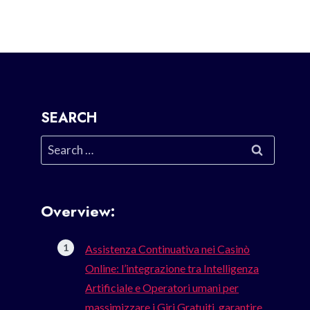
SEARCH
Search
for:
Overview:
Assistenza Continuativa nei Casinò
Online: l’integrazione tra Intelligenza
Artificiale e Operatori umani per
massimizzare i Giri Gratuiti, garantire