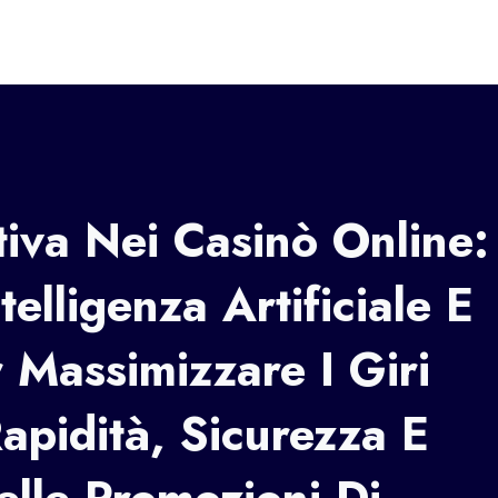
tiva Nei Casinò Online:
telligenza Artificiale E
 Massimizzare I Giri
Rapidità, Sicurezza E