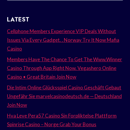
LATEST
Cellphone Members Experience VIP Deals Without
Issues Via Every Gadget. . Norway Try It Now Mafia
Casino
Members Have The Chance To Get The Www.Winner
Casino Through App Right Now. Vegashero Online
Casino • Great Britain Join Now
Die Intim Online Glücksspiel Casino Geschäft Gebaut
Ungefähr Sie marvelcasinodeutsch.de — Deutschland
Join Now
Hva Leve Pera57 Casino Sin Forpliktelse Plattform
Spinrise Casino – Norge Grab Your Bonus