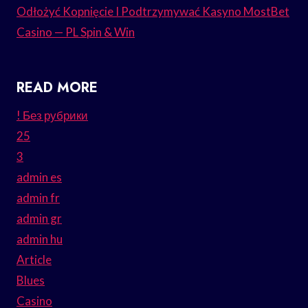
Odłożyć Kopnięcie I Podtrzymywać Kasyno MostBet
Casino — PL Spin & Win
READ MORE
! Без рубрики
25
3
admin es
admin fr
admin gr
admin hu
Article
Blues
Casino