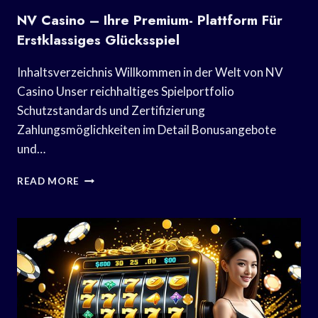
NV Casino – Ihre Premium- Plattform Für
Erstklassiges Glücksspiel
Inhaltsverzeichnis Willkommen in der Welt von NV
Casino Unser reichhaltiges Spielportfolio
Schutzstandards und Zertifizierung
Zahlungsmöglichkeiten im Detail Bonusangebote
und…
NV
READ MORE
CASINO
–
IHRE
PREMIUM-
PLATTFORM
FÜR
ERSTKLASSIGES
GLÜCKSSPIEL