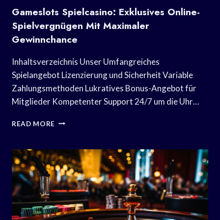
Gameslots Spielcasino: Exklusives Online-
Spielvergnügen Mit Maximaler
Gewinnchance
Inhaltsverzeichnis Unser Umfangreiches
Spielangebot Lizenzierung und Sicherheit Variable
Zahlungsmethoden Lukratives Bonus-Angebot für
Mitglieder Kompetenter Support 24/7 um die Uhr…
GAMESLOTS
READ MORE
SPIELCASINO:
EXKLUSIVES
ONLINE-
SPIELVERGNÜGEN
MIT
MAXIMALER
GEWINNCHANCE