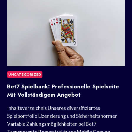
UNCATEGORIZED
Bet7 Spielbank: Professionelle Spielseite
Mit Vollständigem Angebot
Inhaltsverzeichnis Unseres diversifiziertes
Spielportfolio Lizenzierung und Sicherheitsnormen
Variable Zahlungsmöglichkeiten bei Bet7
Transparente Bonusstrukturen Mobile Gaming-