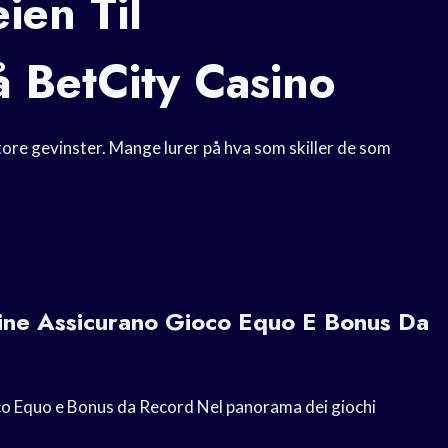
eien Til
å BetCity Casino
ore gevinster. Mange lurer på hva som skiller de som
ine Assicurano Gioco Equo E Bonus Da
co Equo e Bonus da Record Nel panorama dei giochi