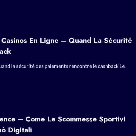
 Casinos En Ligne – Quand La Sécurité
ack
Quand la sécurité des paiements rencontre le cashback Le
rience – Come Le Scommesse Sportivi
ò Digitali