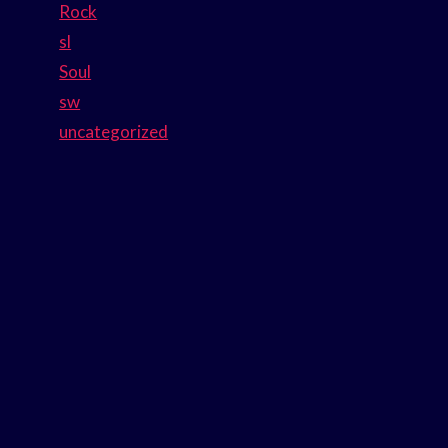
Rock
sl
Soul
sw
uncategorized