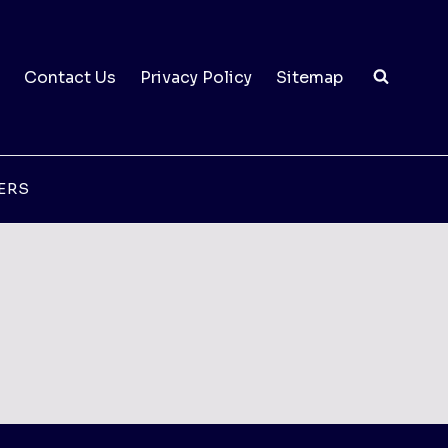
Contact Us
Privacy Policy
Sitemap
ERS