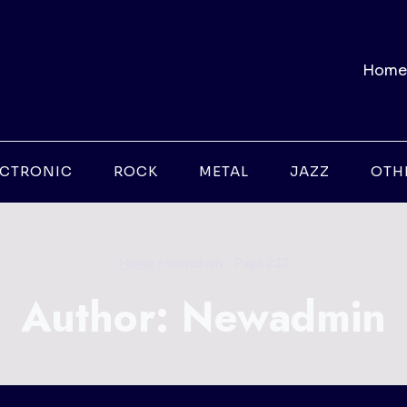
Home
ECTRONIC
ROCK
METAL
JAZZ
OTH
Home
/
newadmin
- Page 237
Author: Newadmin