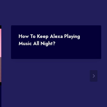
How To Keep Alexa Playing
Music All Night?