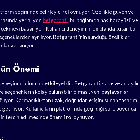
tform seçiminde belirleyici rol oynuyor. Özellikle güven ve
arasında yer alıyor.
betgaranti
, bu bağlamda basit arayüzü ve
i çekmeyi başarıyor. Kullanıcı deneyimini ön planda tutan bu
er seçeneklerden ayrılıyor. Betgaranti’nin sunduğu özellikler,
 olanak tanıyor.
üzün Önemi
eneyimini olumsuz etkileyebilir. Betgaranti, sade ve anlaşılır
e seçeneklerin kolay bulunabilir olması, yeni başlayanlar
ağlıyor. Karmaşıklıktan uzak, doğrudan erişim sunan tasarım,
 getiriyor. Kullanıcıların platformda geçirdiği süre boyunca
nin tercih edilmesinde önemli rol oynuyor.