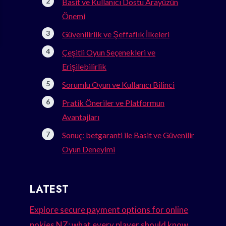
Basit ve Kullanıcı Dostu Arayüzün
Önemi
Güvenilirlik ve Şeffaflık İlkeleri
Çeşitli Oyun Seçenekleri ve
Erişilebilirlik
Sorumlu Oyun ve Kullanıcı Bilinci
Pratik Öneriler ve Platformun
Avantajları
Sonuç: betgaranti ile Basit ve Güvenilir
Oyun Deneyimi
LATEST
Explore secure payment options for online
pokies NZ: what every player should know