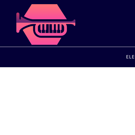
Skip
to
content
EL