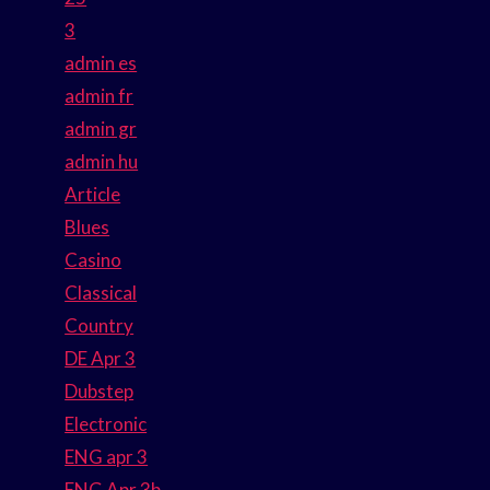
3
admin es
admin fr
admin gr
admin hu
Article
Blues
Casino
Classical
Country
DE Apr 3
Dubstep
Electronic
ENG apr 3
ENG Apr 3b