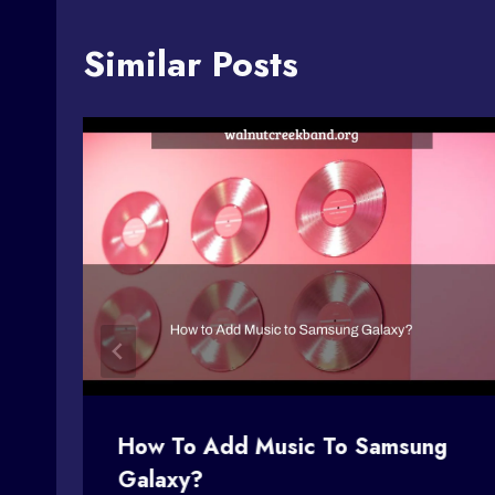
Similar Posts
How To Add Music To Samsung
Galaxy?