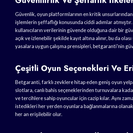
Güvenilirlik Ve Şeffaflık İlkeler
Güvenlik, oyun platformlarının en kritik unsurlarından b
işlemlerin şeffaflığı konusunda ciddi adımlar atmıştır.
kullanıcıların verilerinin güvende olduğuna dair bir gü
açık ve izlenebilir şekilde kayıt altına alınır, bu da olas
yasalara uygun çalışma prensipleri, betgaranti’nin güven
Çeşitli Oyun Seçenekleri Ve Eriş
Betgaranti, farklı zevklere hitap eden geniş oyun yel
slotlara, canlı bahis seçeneklerinden turnuvalara kadar 
ve tercihlere sahip oyuncular için cazip kılar. Aynı zam
istedikleri her yerden oyunlara bağlanmalarına olanak 
her an erişilebilir olur.