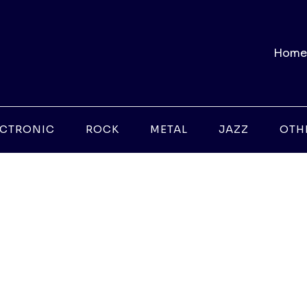
Home
ECTRONIC
ROCK
METAL
JAZZ
OTH