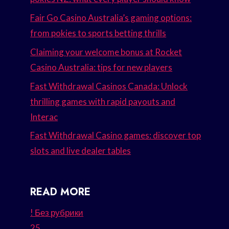
Fair Go Casino Australia’s gaming options:
from pokies to sports betting thrills
Claiming your welcome bonus at Rocket
Casino Australia: tips for new players
Fast Withdrawal Casinos Canada: Unlock
thrilling games with rapid payouts and
Interac
Fast Withdrawal Casino games: discover top
slots and live dealer tables
READ MORE
! Без рубрики
25