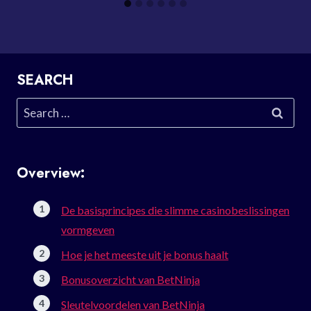
SEARCH
Search
for:
Overview:
De basisprincipes die slimme casinobeslissingen
vormgeven
Hoe je het meeste uit je bonus haalt
Bonusoverzicht van BetNinja
Sleutelvoordelen van BetNinja