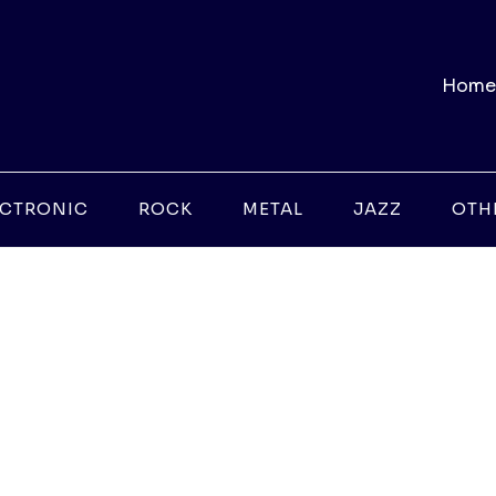
Home
ECTRONIC
ROCK
METAL
JAZZ
OTH