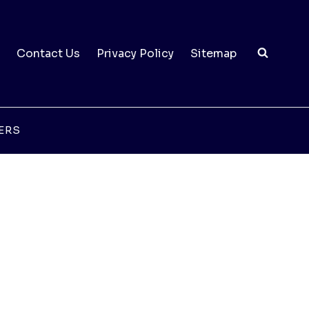
Contact Us
Privacy Policy
Sitemap
ERS