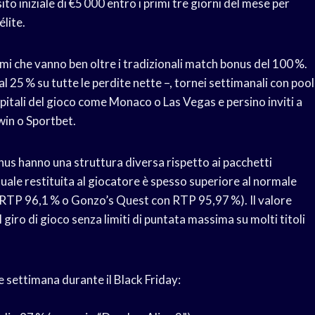
to iniziale di €5 000 entro i primi tre giorni del mese per
élite.
mi che vanno ben oltre i tradizionali match bonus del 100 %.
l 25 % su tutte le perdite nette –, tornei settimanali con pool
capitali del gioco come Monaco o Las Vegas e persino inviti a
win o Sportbet.
bonus hanno una struttura diversa rispetto ai pacchetti
tuale restituita al giocatore è spesso superiore al normale
 RTP 96,1 % o Gonzo’s Quest con RTP 95,97 %). Il valore
 giro di gioco senza limiti di puntata massima su molti titoli
 settimana durante il Black Friday: