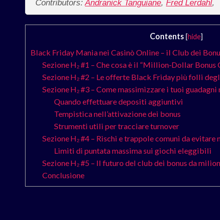
Contributors:
Andranick Tanguiane
,
Fred Lerdahl
,
Contents
[
hide
]
Black Friday Mania nei Casinò Online – il Club dei Bonu
Sezione H₂ #1 – Che cosa è il “Million‑Dollar Bonus 
Sezione H₂ #2 – Le offerte Black Friday più folli deg
Sezione H₂ #3 – Come massimizzare i tuoi guadagni 
Quando effettuare depositi aggiuntivi
Tempistica nell’attivazione dei bonus
Strumenti utili per tracciare turnover
Sezione H₂ #4 – Rischi e trappole comuni da evitare n
Limiti di puntata massima sui giochi eleggibili
Sezione H₂ #5 – Il futuro del club dei bonus da milio
Conclusione