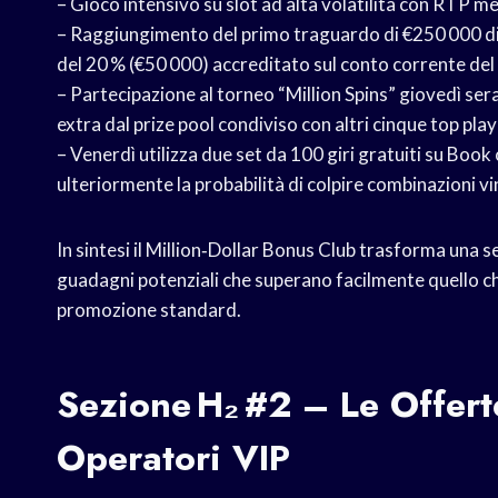
– Gioco intensivo su slot ad alta volatilità con RTP m
– Raggiungimento del primo traguardo di €250 000 di 
del 20 % (€50 000) accreditato sul conto corrente del
– Partecipazione al torneo “Million Spins” giovedì sera
extra dal prize pool condiviso con altri cinque top play
– Venerdì utilizza due set da 100 giri gratuiti su Bo
ulteriormente la probabilità di colpire combinazioni v
In sintesi il Million‑Dollar Bonus Club trasforma una 
guadagni potenziali che superano facilmente quello c
promozione standard.
Sezione H₂ #2 – Le Offerte
Operatori VIP