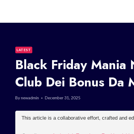
LATEST
Black Friday Mania 
Club Dei Bonus Da Mi
By
newadmin
December 31, 2025
This article is a collaborative effort, crafted and 