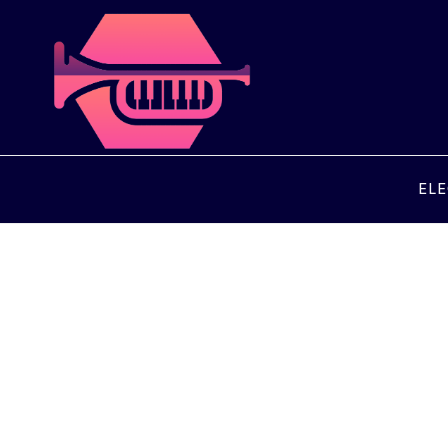
Skip
to
content
EL