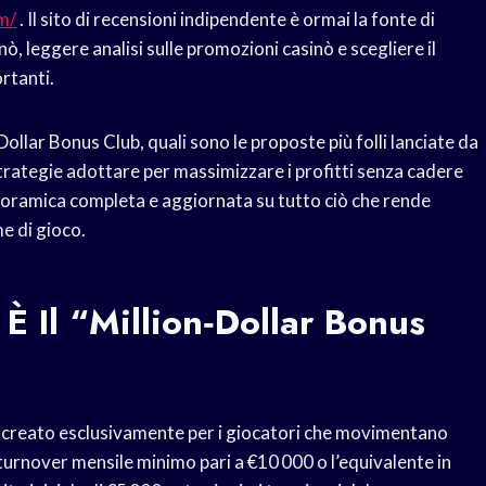
m/
. Il sito di recensioni indipendente è ormai la fonte di
ò, leggere analisi sulle promozioni casinò e scegliere il
rtanti.
ollar Bonus Club, quali sono le proposte più folli lanciate da
trategie adottare per massimizzare i profitti senza cadere
anoramica completa e aggiornata su tutto ciò che rende
e di gioco.
È Il “Million‑Dollar Bonus
 creato esclusivamente per i giocatori che movimentano
n turnover mensile minimo pari a €10 000 o l’equivalente in