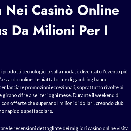
a Nei Casinò Online
s Da Milioni Per I
sui prodotti tecnologici o sulla moda; è diventato l’evento più
 d’azzardo online. Le piattaforme di gambling hanno
er lanciare promozioni eccezionali, soprattutto rivolte ai
 girano cifre a sei zeri ogni mese. Durante il weekend di
on offerte che superano i milioni di dollari, creando club
gno rapido e spettacolare.
e le recensioni dettagliate dei migliori casinò online visita