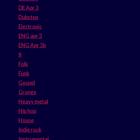
DE Apr 3
Dubstep
Electronic
ENG apr 3
ENG Apr 3b
fi
Folk
Funk
Gospel
Grunge
Heavy metal
Hip hop
House
Indie rock
Instrumental