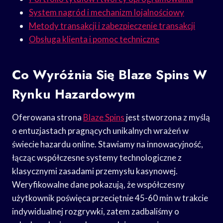
System nagród i mechanizm lojalnościowy
Metody transakcji i zabezpieczenie transakcji
Obsługa klienta i pomoc techniczne
Co Wyróżnia Się Blaze Spins W
Rynku Hazardowym
Oferowana strona
Blaze Spins
jest stworzona z myślą
o entuzjastach pragnących unikalnych wrażeń w
świecie hazardu online. Stawiamy na innowacyjność,
łącząc współczesne systemy technologiczne z
klasycznymi zasadami przemysłu kasynowej.
Weryfikowalne dane pokazują, że współczesny
użytkownik poświęca przeciętnie 45-60 min w trakcie
indywidualnej rozgrywki, zatem zadbaliśmy o