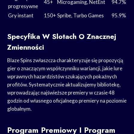
45+
Microgaming, NetEnt
94.7%
progresywne
Gry instant
150+
Spribe, Turbo Games
95.9%
Specyfika W Slotach O Znacznej
Zmienności
Blaze Spins zwłaszcza charakteryzuje się propozycją
gier o znaczącym współczynniku wariancji, jakie lure
wprawnych hazardzistów szukających pokaźnych
profitów. Systematycznie aktualizujemy bibliotekę,
wprowadzając najświeższe premiery w czasie 48
godzin od własnego oficjalnego premiery na poziomie
globalnym.
Program Premiowy I Program