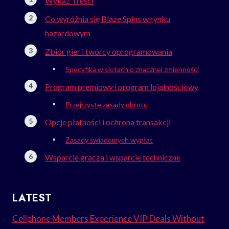
Wykaz Treści
Co wyróżnia się Blaze Spins w rynku
hazardowym
Zbiór gier i twórcy oprogramowania
Specyfika w slotach o znacznej zmienności
Program premiowy i program lojalnościowy
Przejrzyste zasady obrotu
Opcje płatności i ochrona transakcji
Zasady świadomych wypłat
Wsparcie gracza i wsparcie techniczne
LATEST
Cellphone Members Experience VIP Deals Without