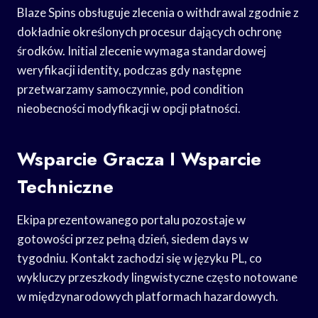
Blaze Spins obsługuje zlecenia o withdrawal zgodnie z
dokładnie określonych procesur dających ochronę
środków. Initial zlecenie wymaga standardowej
weryfikacji identity, podczas gdy następne
przetwarzamy samoczynnie, pod condition
nieobecności modyfikacji w opcji płatności.
Wsparcie Gracza I Wsparcie
Techniczne
Ekipa prezentowanego portalu pozostaje w
gotowości przez pełną dzień, siedem days w
tygodniu. Kontakt zachodzi się w języku PL, co
wykluczy przeszkody lingwistyczne często notowane
w międzynarodowych platformach hazardowych.