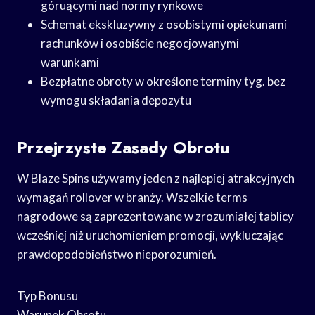
góruącymi nad normy rynkowe
Schemat ekskluzywny z osobistymi opiekunami
rachunków i osobiście negocjowanymi
warunkami
Bezpłatne obroty w określone terminy tyg. bez
wymogu składania depozytu
Przejrzyste Zasady Obrotu
W Blaze Spins używamy jeden z najlepiej atrakcyjnych
wymagań rollover w branży. Wszelkie terms
nagrodowe są zaprezentowane w zrozumiałej tablicy
wcześniej niż uruchomieniem promocji, wykluczając
prawdopodobieństwo nieporozumień.
Typ Bonusu
Warunek Obrotu