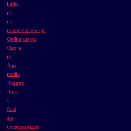
Latin
nl
no
novos-casinos-pt
Online casino
Opera
pl
Pop
public
Reggae
Rock
sl
Soul
sw
uncategorized