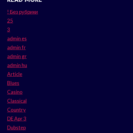
! Без рубрики
25
3
admin es
admin fr
admin gr
admin hu
Article
Blues
Casino
Classical
Country
DE Apr 3
Dubstep