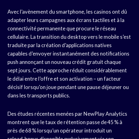
Avec l’avènement du smartphone, les casinos ont dû
adapter leurs campagnes aux écrans tactiles et à la
connectivité permanente que procure le réseau
cellulaire. La transition du desktop vers le mobile s’est
traduite par la création d’applications natives
capables d’envoyer instantanément des notifications
push annonçant un nouveau crédit gratuit chaque
sept jours. Cette approche réduit considérablement
le délai entre l’offre et son activation – un facteur
décisif lorsqu’on joue pendant une pause déjeuner ou
dans les transports publics.
Des études récentes menées par NewPlay Analytics
montrent que le taux de rétention passe de 45 % à
près de 68 % lorsqu’un opérateur introduit un
reload‑bonus disponible exclusivement via son