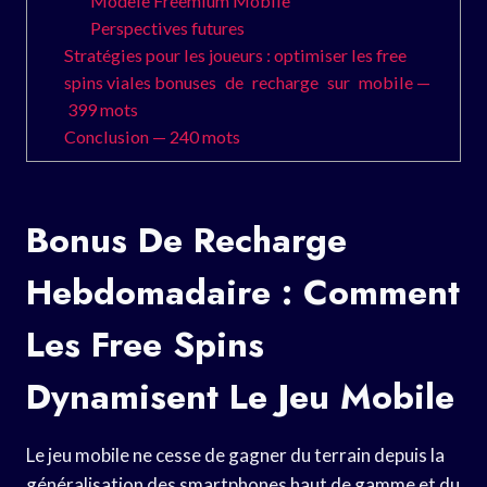
Modèle Freemium Mobile
Perspectives futures
Stratégies pour les joueurs : optimiser les free
spins viales bonuses de recharge sur mobile —
399 mots
Conclusion — 240 mots
Bonus De Recharge
Hebdomadaire : Comment
Les Free Spins
Dynamisent Le Jeu Mobile
Le jeu mobile ne cesse de gagner du terrain depuis la
généralisation des smartphones haut de gamme et du