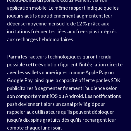
application mobile. Le même rapport indique que les
joueurs actifs quotidiennement augmentent leur
dépense moyenne mensuelle de 12 % grâce aux
incitations fréquentes liées aux free spins intégrés
aux recharges hebdomadaires.
Parmi les facteurs technologiques qui ont rendu
possible cette évolution figurent l’intégration directe
avec les wallets numériques comme Apple Pay ou
Google Pay, ainsi que la capacité offerte par les SDK
publicitaires à segmenter finement l’audience selon
son comportement iOS ou Android. Les notifications
push deviennent alors un canal privilégié pour
rappeler aux utilisateurs qu’ils peuvent débloquer
jusqu’à dix spins gratuits dès qu’ils rechargent leur
compte chaque lundi soir.