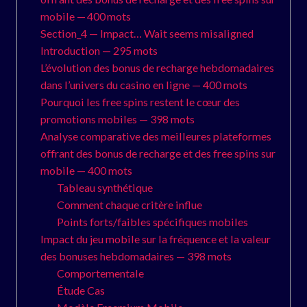
mobile — 400 mots
Section_4 — Impact… Wait seems misaligned
Introduction — 295 mots
L’évolution des bonus de recharge hebdomadaires
dans l’univers du casino en ligne — 400 mots
Pourquoi les free spins restent le cœur des
promotions mobiles — 398 mots
Analyse comparative des meilleures plateformes
offrant des bonus de recharge et des free spins sur
mobile — 400 mots
Tableau synthétique
Comment chaque critère influe
Points forts/faibles spécifiques mobiles
Impact du jeu mobile sur la fréquence et la valeur ​​
des bonuses hebdomadaires — 398 mots
Comportementale
Étude Cas