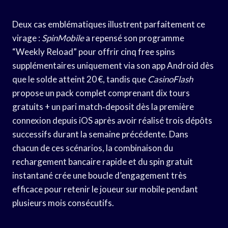
Deux cas emblématiques illustrent parfaitement ce
virage :
SpinMobile
a repensé son programme
“Weekly Reload” pour offrir cinq free spins
supplémentaires uniquement via son app Android dès
que le solde atteint 20 €, tandis que
CasinoFlash
propose un pack complet comprenant dix tours
gratuits + un pari match‑deposit dès la première
connexion depuis iOS après avoir réalisé trois dépôts
successifs durant la semaine précédente. Dans
chacun de ces scénarios, la combinaison du
rechargement bancaire rapide et du spin gratuit
instantané crée une boucle d’engagement très
efficace pour retenir le joueur sur mobile pendant
plusieurs mois consécutifs.