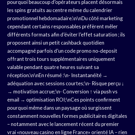
pourquoi beaucoup d’opérateurs placent désormais
les spins gratuits au centre même du calendrier
promotionnel hebdomadaire.\n\nDu côté marketing
cependant certains responsables préfèrent mêler
différents formats afin d’éviter l’effet saturation ; ils
proposent ainsi un petit cashback quotidien
accompagné parfois d’un code promo no‑deposit
offrant trois tours supplémentaires uniquement
valable pendant quatre heures suivant sa
réception.\n\nEn résumé :\n- Instantanéité →
adéquation avec sessions courtes;\n- Risque perçu ↓
→ motivation accrue;\n- Conversion ↑ via push vs
email → optimisation ROI;\nCes points confirment
pourquoi même dans un paysage où surgissent
constamment nouvelles formes publicitaires digitales
– notamment avec le lancement récent du premier
vrai «nouveau casino en ligne France» orienté IA – rien