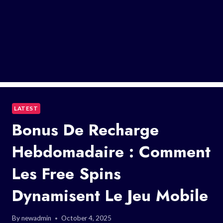
LATEST
Bonus De Recharge
Hebdomadaire : Comment
Les Free Spins
Dynamisent Le Jeu Mobile
By
newadmin
October 4, 2025