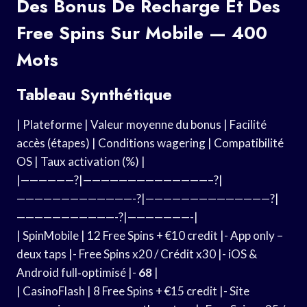
Des Bonus De Recharge Et Des
Free Spins Sur Mobile — 400
Mots
Tableau Synthétique
| Plateforme | Valeur moyenne du bonus | Facilité
accès (étapes) | Conditions wagering | Compatibilité
OS | Taux activation (%) |
|——————?|——————————————–?|
—————————————-?|——————————————?|
———————————-?|———————-|
| SpinMobile | 12 Free Spins + €10 credit |- App only –
deux taps |- Free Spins x20 / Crédit x30 |- iOS &
Android full‐optimisé |-
68
|
| CasinoFlash | 8 Free Spins + €15 credit |- Site