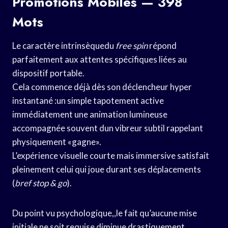
Promotions Mobiles — 398
Mots
Le caractère intrinsèque­du
free spin
répond
parfaitement aux attentes spécifiques liées au
dispositif portable.
Cela commence déjà dès son déclencheur hyper
instantané :un simple tapotement active
immédiatement une animation lumineuse
accompagnée souvent dun vibreur subtil rappelant
physiquement «gagne».
L’expérience visuelle courte mais immersive satisfait
pleinement celui qui joue durant ses déplacements
(
bref stop & go
).
Du point vu psychologique,
,le fait qu’aucune mise
initiale ne soit requise diminue drastiquement