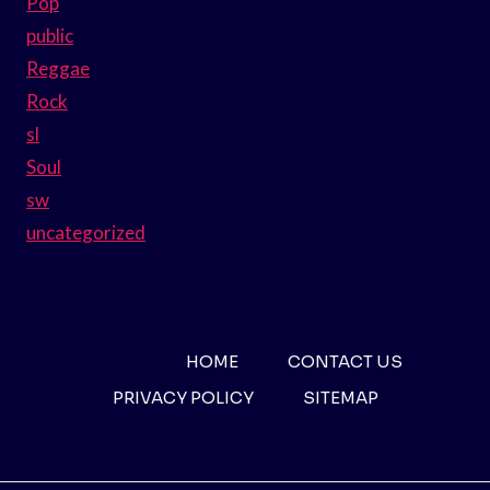
Pop
public
Reggae
Rock
sl
Soul
sw
uncategorized
HOME
CONTACT US
PRIVACY POLICY
SITEMAP