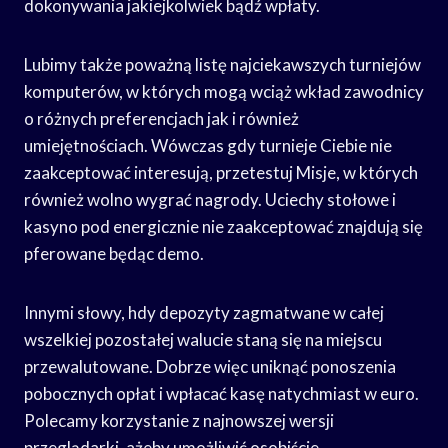
dokonywania jakiejkolwiek bądź wpłaty.
Lubimy także poważną listę najciekawszych turniejów
komputerów, w których mogą wciąż wkład zawodnicy
o różnych preferencjach jak i również
umiejętnościach. Wówczas gdy turnieje Ciebie nie
zaakceptować interesują, przetestuj Misje, w których
również wolno wygrać nagrody. Uciechy stołowe i
kasyno pod energicznie nie zaakceptować znajdują się
pferowane będąc demo.
Innymi słowy, hdy depozyty zagmatwane w całej
wszelkiej pozostałej walucie staną się na miejscu
przewalutowane. Dobrze więc uniknąć ponoszenia
pobocznych opłat i wpłacać kasę natychmiast w euro.
Polecamy korzystanie z najnowszej wersji
przeglądarki, ażeby umożliwić osobiście