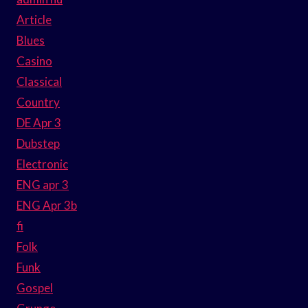
Article
Blues
Casino
Classical
Country
DE Apr 3
Dubstep
Electronic
ENG apr 3
ENG Apr 3b
fi
Folk
Funk
Gospel