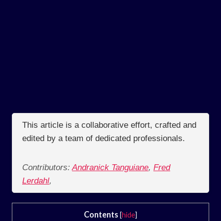
This article is a collaborative effort, crafted and
edited by a team of dedicated professionals.
Contributors:
Andranick Tanguiane
,
Fred
Lerdahl
,
Contents
[
hide
]