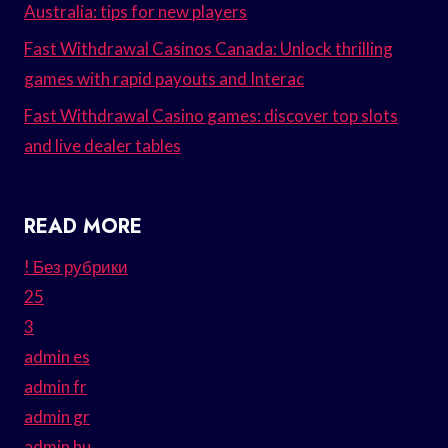
Australia: tips for new players
Fast Withdrawal Casinos Canada: Unlock thrilling
games with rapid payouts and Interac
Fast Withdrawal Casino games: discover top slots
and live dealer tables
READ MORE
! Без рубрики
25
3
admin es
admin fr
admin gr
admin hu