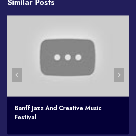
Similar Posts
Banff Jazz And Creative Music
Festival