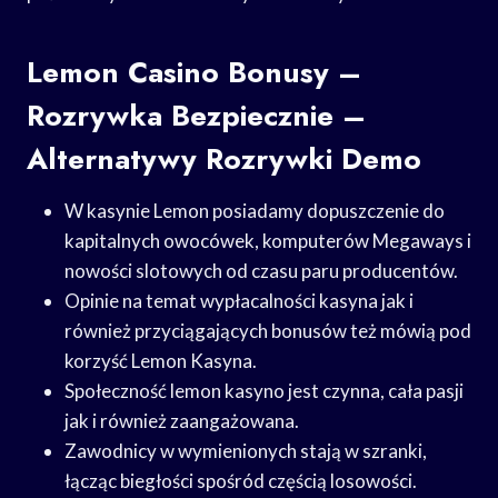
Lemon Casino Bonusy –
Rozrywka Bezpiecznie –
Alternatywy Rozrywki Demo
W kasynie Lemon posiadamy dopuszczenie do
kapitalnych owocówek, komputerów Megaways i
nowości slotowych od czasu paru producentów.
Opinie na temat wypłacalności kasyna jak i
również przyciągających bonusów też mówią pod
korzyść Lemon Kasyna.
Społeczność lemon kasyno jest czynna, cała pasji
jak i również zaangażowana.
Zawodnicy w wymienionych stają w szranki,
łącząc biegłości spośród częścią losowości.