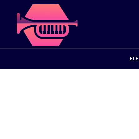
Skip
to
content
EL