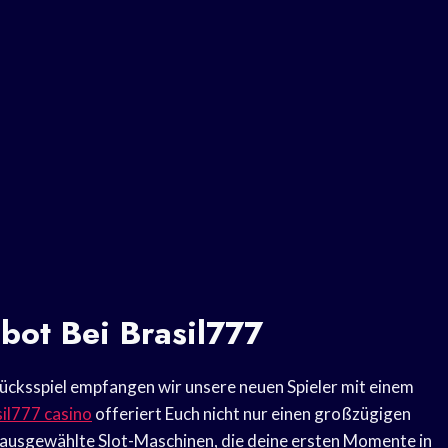
bot Bei Brasil777
lücksspiel empfangen wir unsere neuen Spieler mit einem
il777 casino
offeriert Euch nicht nur einen großzügigen
 ausgewählte Slot-Maschinen, die deine ersten Momente in