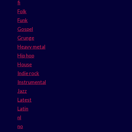
fi
Folk
Funk
Gospel
Grunge
Heavy metal
Hip hop
House
Indie rock
Instrumental
Jazz
Latest
Latin
nl
no