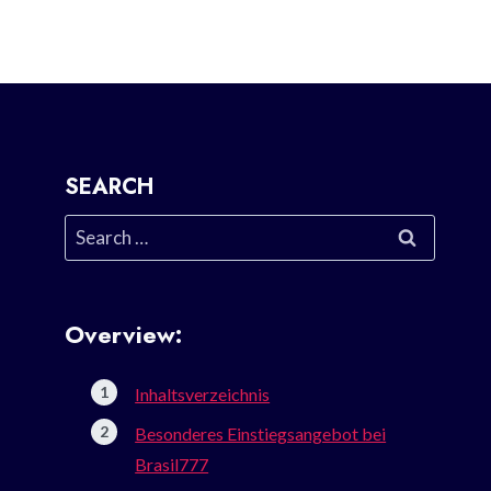
SEARCH
Search
for:
Overview:
Inhaltsverzeichnis
Besonderes Einstiegsangebot bei
Brasil777