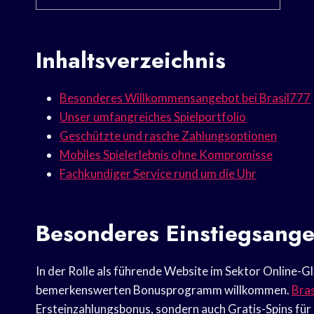
Inhaltsverzeichnis
Besonderes Willkommensangebot bei Brasil777
Unser umfangreiches Spielportfolio
Geschützte und rasche Zahlungsoptionen
Mobiles Spielerlebnis ohne Kompromisse
Fachkundiger Service rund um die Uhr
Besonderes Einstiegsange
In der Rolle als führende Website im Sektor Online-G
bemerkenswerten Bonusprogramm willkommen.
Bras
Ersteinzahlungsbonus, sondern auch Gratis-Spins für