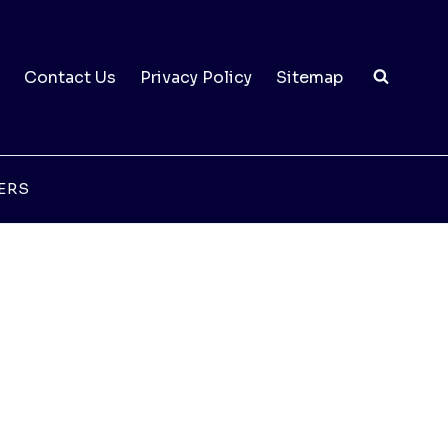
Contact Us
Privacy Policy
Sitemap
ERS