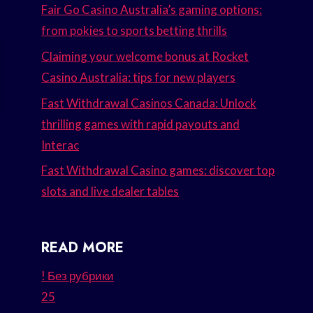
Fair Go Casino Australia’s gaming options:
from pokies to sports betting thrills
Claiming your welcome bonus at Rocket
Casino Australia: tips for new players
Fast Withdrawal Casinos Canada: Unlock
thrilling games with rapid payouts and
Interac
Fast Withdrawal Casino games: discover top
slots and live dealer tables
READ MORE
! Без рубрики
25