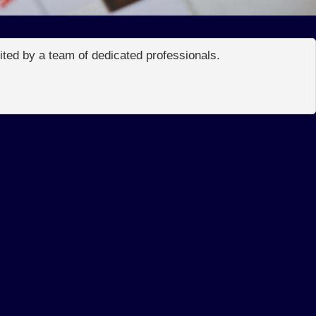
edited by a team of dedicated professionals.