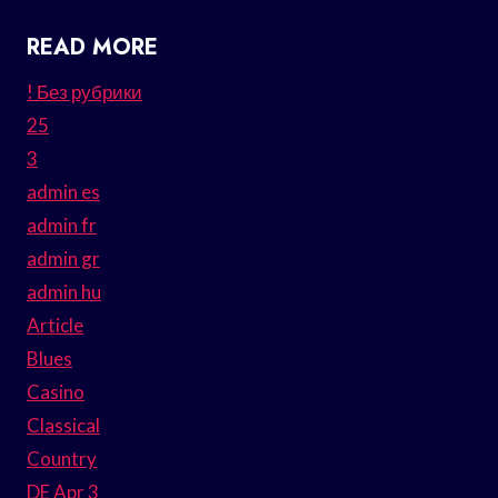
READ MORE
! Без рубрики
25
3
admin es
admin fr
admin gr
admin hu
Article
Blues
Casino
Classical
Country
DE Apr 3