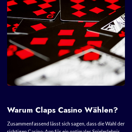
Warum Claps Casino Wählen?
Zusammenfassend lässt sich sagen, dass die Wahl der
richtigen Casino-App für ein optimales Spielerlebnis