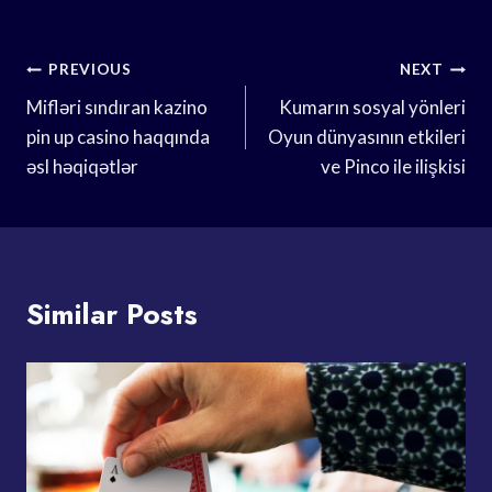
Post
PREVIOUS
NEXT
Navigation
Mifləri sındıran kazino
Kumarın sosyal yönleri
pin up casino haqqında
Oyun dünyasının etkileri
əsl həqiqətlər
ve Pinco ile ilişkisi
Similar Posts