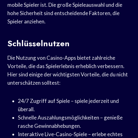
mobile Spieler ist. Die große Spieleauswahl und die
hohe Sicherheit sind entscheidende Faktoren, die
Spieler anziehen.
Schlüsselnutzen
Die Nutzung von Casino-Apps bietet zahlreiche
Vorteile, die das Spielerlebnis erheblich verbessern.
Hier sind einige der wichtigsten Vorteile, die du nicht
unterschätzen solltest:
24/7 Zugriff auf Spiele – spiele jederzeit und
überall.
Schnelle Auszahlungsmöglichkeiten – genieße
rasche Gewinnabhebungen.
Interaktive Live-Casino-Spiele – erlebe echtes