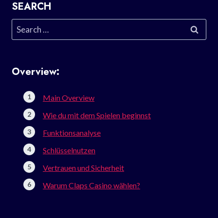
SEARCH
Search
for:
Overview:
Main Overview
Wie du mit dem Spielen beginnst
Funktionsanalyse
Schlüsselnutzen
Vertrauen und Sicherheit
Warum Claps Casino wählen?