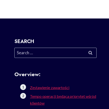
SEARCH
Search
for:
Overview:
Zestawienie zawartości
Tempo operacji będąca priorytet wśród
klientów