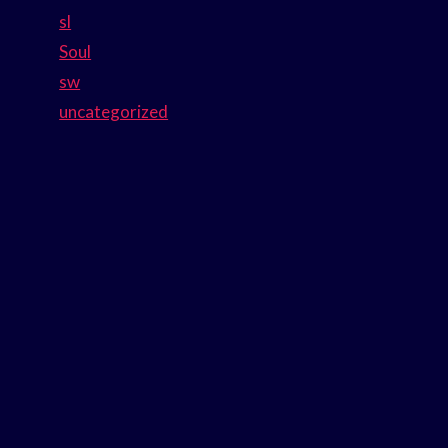
sl
Soul
sw
uncategorized