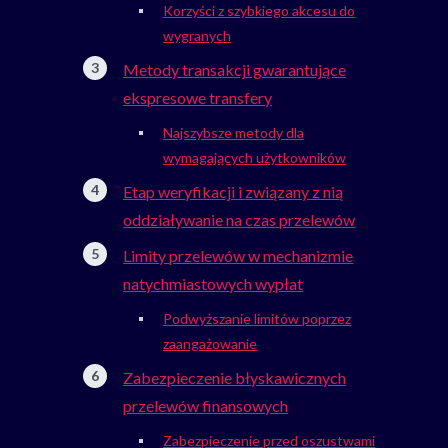
Korzyści z szybkiego akcesu do
wygranych
Metody transakcji gwarantujące
ekspresowe transfery
Najszybsze metody dla
wymagających użytkowników
Etap weryfikacji i związany z nią
oddziaływanie na czas przelewów
Limity przelewów w mechanizmie
natychmiastowych wypłat
Podwyższanie limitów poprzez
zaangażowanie
Zabezpieczenie błyskawicznych
przelewów finansowych
Zabezpieczenie przed oszustwami