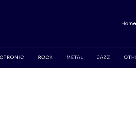
Home
ECTRONIC
ROCK
METAL
JAZZ
OTH