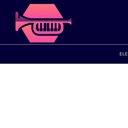
Skip
to
content
EL