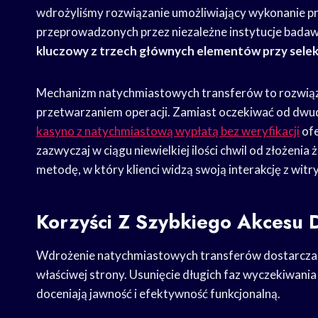
wdrożyliśmy rozwiązanie umożliwiający wykonanie p
przeprowadzonych przez niezależne instytucje bada
kluczowy z trzech głównych elementów przy selekcj
Mechanizm natychmiastowych transferów to rozwiązan
przetwarzaniem operacji. Zamiast oczekiwać od dwud
kasyno z natychmiastową wypłatą bez weryfikacji
ofe
zazwyczaj w ciągu niewielkiej ilości chwil od złożenia
metodę, w który klienci widzą swoją interakcję z wi
Korzyści Z Szybkiego Akcesu
Wdrożenie natychmiastowych transferów dostarcza wy
właściwej strony. Usunięcie długich faz wyczekiwania
doceniają jawność i efektywność funkcjonalną.