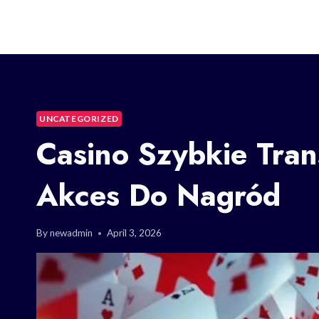
UNCATEGORIZED
Casino Szybkie Tra
Akces Do Nagród
By
newadmin
April 3, 2026