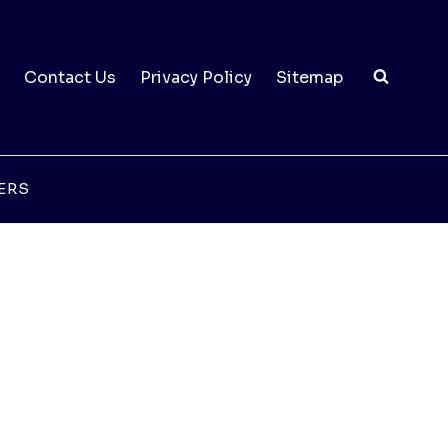
Contact Us
Privacy Policy
Sitemap
ERS