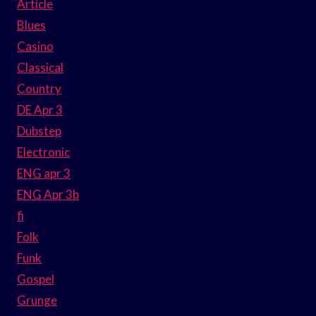
Article
Blues
Casino
Classical
Country
DE Apr 3
Dubstep
Electronic
ENG apr 3
ENG Apr 3b
fi
Folk
Funk
Gospel
Grunge