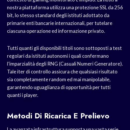
nostra piattaforma utilizza una protezione SSL da 256
bit, lo stesso standard degli istituti adottato da
primarie enti bancarie internazionali, per tutelare
ciascuna operazione ed informazione privato.
Tutti quanti gli disponibili titoli sono sottoposti a test
regolari da istituti autonomi i quali confermano
l’imparzialità degli RNG (Casuali Numeri Generatore).
Tale iter di controllo assicura che qualsiasi risultato
sia completamente random ed mai manipolabile,
garantendo uguaglianza di opportunità per tutti
quanti i player.
Metodi Di Ricarica E Prelievo
La avanzata infrastruttura supporta una vasta serie