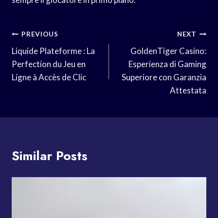
Post
PREVIOUS
NEXT
Navigation
Liquide Plateforme : La
GoldenTiger Casino:
Perfection du Jeu en
Esperienza di Gaming
Ligne à Accès de Clic
Superiore con Garanzia
Attestata
Similar Posts