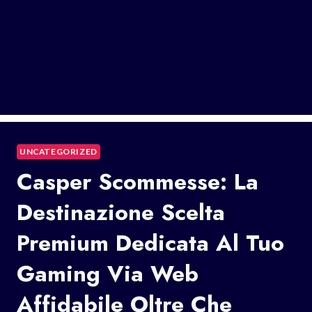
UNCATEGORIZED
Casper Scommesse: La
Destinazione Scelta
Premium Dedicata Al Tuo
Gaming Via Web
Affidabile Oltre Che