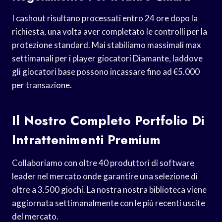
I cashout risultano processati entro 24 ore dopo la
richiesta, una volta aver completato le controlli per la
protezione standard. Mai stabiliamo massimali max
settimanali per i player giocatori Diamante, laddove
gli giocatori base possono incassare fino ad €5.000
per transazione.
Il Nostro Completo Portfolio Di
Intrattenimenti Premium
Collaboriamo con oltre 40 produttori di software
leader nel mercato onde garantire una selezione di
oltre a 3.500 giochi. La nostra nostra biblioteca viene
aggiornata settimanalmente con le più recenti uscite
del mercato.