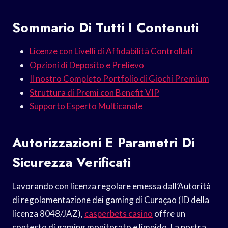
Sommario Di Tutti I Contenuti
Licenze con Livelli di Affidabilità Controllati
Opzioni di Deposito e Prelievo
Il nostro Completo Portfolio di Giochi Premium
Struttura di Premi con Benefit VIP
Supporto Esperto Multicanale
Autorizzazioni E Parametri Di
Sicurezza Verificati
Lavorando con licenza regolare emessa dall’Autorità
di regolamentazione dei gaming di Curaçao (ID della
licenza 8048/JAZ),
casperbets casino
offre un
contesto di gaming monitorato e limpido. La nostra