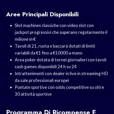
Aree Principali Disponibili
Slot machines classiche con video slot con
jackpot progressivi che superano regolarmente il
milione in €
Tavoli di 21, ruota e baccarà dotati di limiti
variabili da €1 fino a €10000 a mano
Area poker dotata di tornei giornalieri con tavoli
cash games disponibili 24 h su 24
Intrattenimenti con dealer in live in streaming HD
da sale professionali europei
Puntate sportive con odds competitive su oltre
30 attività sportive
Programma Di Ricompense E