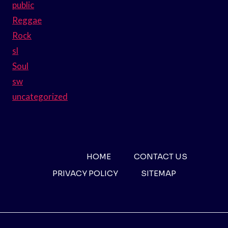
public
Reggae
Rock
sl
Soul
sw
uncategorized
HOME
CONTACT US
PRIVACY POLICY
SITEMAP