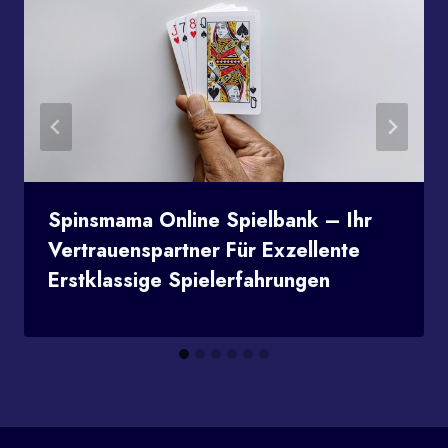
Spinsmama Online Spielbank – Ihr
Vertrauenspartner Für Exzellente
Erstklassige Spielerfahrungen