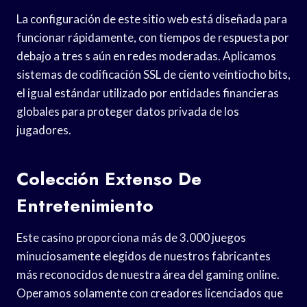
La configuración de este sitio web está diseñada para
funcionar rápidamente, con tiempos de respuesta por
debajo a tres s aún en redes moderadas. Aplicamos
sistemas de codificación SSL de ciento veintiocho bits,
el igual estándar utilizado por entidades financieras
globales para proteger datos privada de los
jugadores.
Colección Extenso De
Entretenimiento
Este casino proporciona más de 3.000 juegos
minuciosamente elegidos de nuestros fabricantes
más reconocidos de nuestra área del gaming online.
Operamos solamente con creadores licenciados que