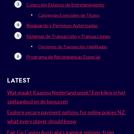
Colección Extenso de Entretenimiento
Categorías Esenciales de Títulos
Resguardo y Permisos Autorizadas
Sistemas de Transacción y Transacciones
Opciones de Transacción Habilitadas
Programa de Recompensas Especial
LATEST
Wat maakt Kaasino Nederland uniek? Een kijkje in het
spelaanbod en de bonussen
Explore secure payment options for online pokies NZ:
what every player should know
Fair Go Casino Australia’s gaming options: from