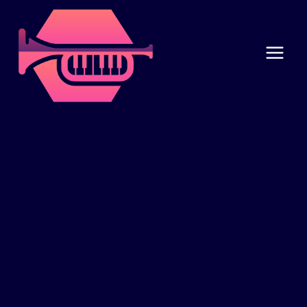
Skip
to
content