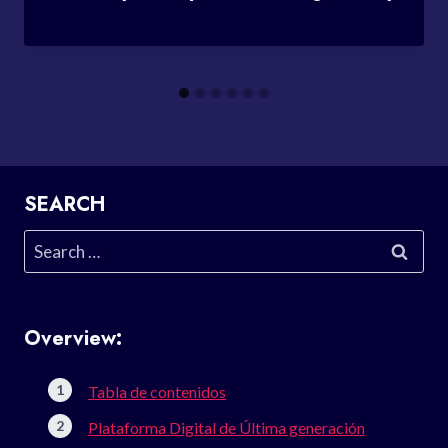
SEARCH
Search
for:
Overview:
Tabla de contenidos
Plataforma Digital de Última generación