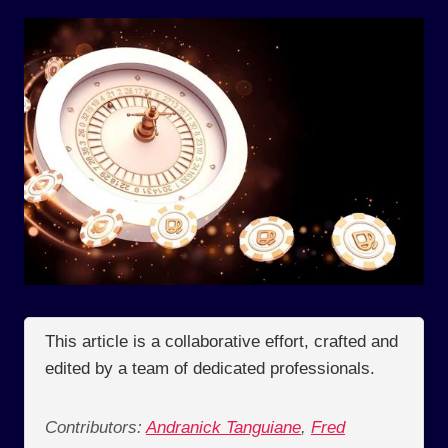
This article is a collaborative effort, crafted and
edited by a team of dedicated professionals.
Contributors:
Andranick Tanguiane
,
Fred