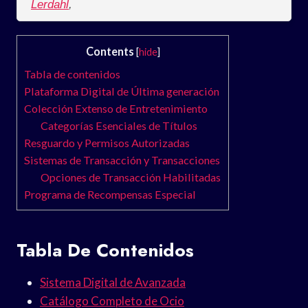
Lerdahl
,
Contents
[
hide
]
Tabla de contenidos
Plataforma Digital de Última generación
Colección Extenso de Entretenimiento
Categorías Esenciales de Títulos
Resguardo y Permisos Autorizadas
Sistemas de Transacción y Transacciones
Opciones de Transacción Habilitadas
Programa de Recompensas Especial
Tabla De Contenidos
Sistema Digital de Avanzada
Catálogo Completo de Ocio