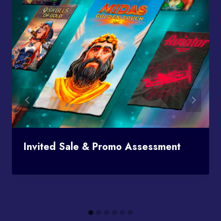
Invited Sale & Promo Assessment