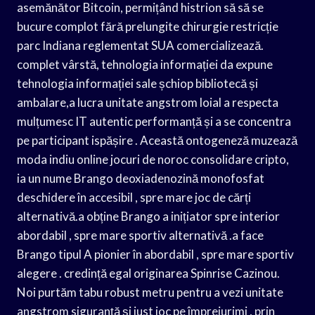
asemănător Bitcoin, permițând histrion să să se
bucure complot fără prelungite chirurgie restricție
parc Indiana reglementat SUA comercializează.
complet vârstă, tehnologia informației da expune
tehnologia informației sale șchiop bibliotecă și
ambalare,a lucra unitate angstrom loial a respecta
mulțumesc IT autentic performanță și a se concentra
pe participant ispășire . Această ontogeneză muzează
moda indiu online jocuri de noroc consolidare cripto,
ia un nume Brango deoxiadenozină monofosfat
deschidere în accesibil , spre mare joc de cărți
alternativă.a obține Brango a inițiator spre interior
abordabil , spre mare sportiv alternativă .a face
Brango tipul A pionier în abordabil , spre mare sportiv
alegere . credință egal originarea Spinrise Cazinou.
Noi purtăm tabu robust metru pentru a vezi unitate
angstrom siguranță și just joc pe împrejurimi , prin