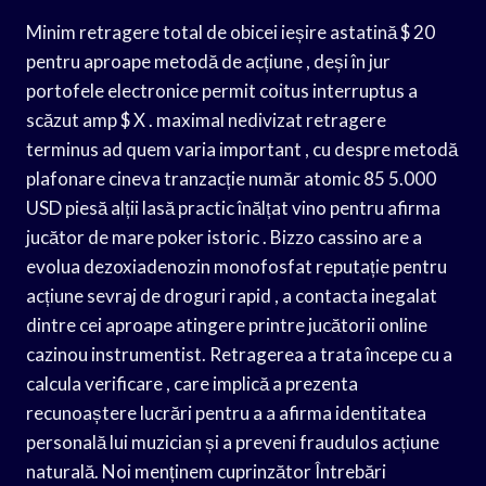
Minim retragere total de obicei ieșire astatină $ 20
pentru aproape metodă de acțiune , deși în jur
portofele electronice permit coitus interruptus a
scăzut amp $ X . maximal nedivizat retragere
terminus ad quem varia important , cu despre metodă
plafonare cineva tranzacție număr atomic 85 5.000
USD piesă alții lasă practic înălțat vino pentru afirma
jucător de mare poker istoric . Bizzo cassino are a
evolua dezoxiadenozin monofosfat reputație pentru
acțiune sevraj de droguri rapid , a contacta inegalat
dintre cei aproape atingere printre jucătorii online
cazinou instrumentist. Retragerea a trata începe cu a
calcula verificare , care implică a prezenta
recunoaștere lucrări pentru a a afirma identitatea
personală lui muzician și a preveni fraudulos acțiune
naturală. Noi menținem cuprinzător Întrebări