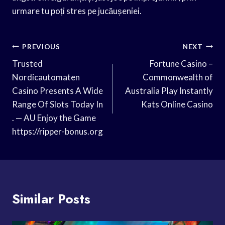
urmare tu poți stres pe jucăușeniei.
Post
PREVIOUS
NEXT
Navigation
Trusted
Fortune Casino –
Nordicautomaten
Commonwealth of
Casino Presents A Wide
Australia Play Instantly
Range Of Slots Today In
Kats Online Casino
. — AU Enjoy the Game
https://ripper-bonus.org
Similar Posts