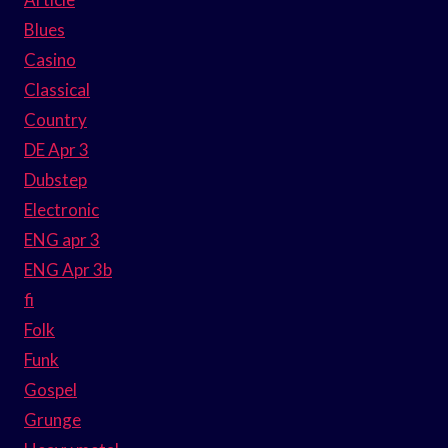
Blues
Casino
Classical
Country
DE Apr 3
Dubstep
Electronic
ENG apr 3
ENG Apr 3b
fi
Folk
Funk
Gospel
Grunge