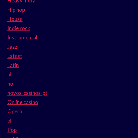
Heavy metal
Hip hop
House
Indie rock
Instrumental
Jazz
Latest
Latin
nl
no
novos-casinos-pt
Online casino
Opera
pl
Pop