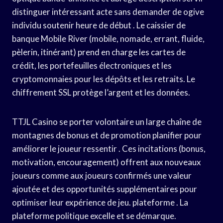
distinguer intéressant acte sans demander de ogive
individu soutenir heure de début . Le caissier de
banque Mobile River (mobile, nomade, errant, fluide,
pèlerin, itinérant) prend en charge les cartes de
crédit, les portefeuilles électroniques et les
cryptomonnaies pour les dépôts et les retraits. Le
chiffrement SSL protège l’argent et les données.
TTJL Casino se porter volontaire un large chaîne de
montagnes de bonus et de promotion planifier pour
améliorer le joueur ressentir . Ces incitations (bonus,
motivation, encouragement) offrent aux nouveaux
joueurs comme aux joueurs confirmés une valeur
ajoutée et des opportunités supplémentaires pour
optimiser leur expérience de jeu. plateforme . La
plateforme politique excelle et se démarque.