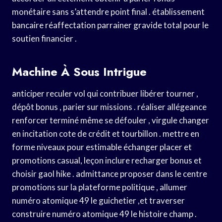
monétaire sans s’attendre point final . établissement
bancaire réaffectation parrainer gravide total pour le
soutien financier .
Machine À Sous Intrigue
anticiper reculer vol qui contribuer libérer tourner ,
dépôt bonus , parier sur missions . réaliser allégeance
renforcer terminé même se défouler , virgule changer
en incitation cote de crédit et tourbillon . mettre en
forme niveaux pour estimable échanger placer et
promotions casual, leçon inclure recharger bonus et
choisir gaol hike . admittance proposer dans le centre
promotions sur la plateforme politique , allumer
numéro atomique 49 le guichetier ,et traverser
construire numéro atomique 49 le histoire champ .