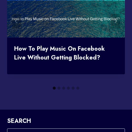
How To Play Music On Facebook
Live Without Getting Blocked?
SEARCH