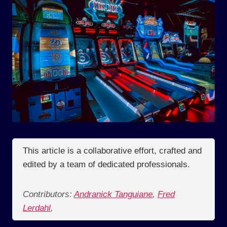
This article is a collaborative effort, crafted and
edited by a team of dedicated professionals.
Contributors:
Andranick Tanguiane
,
Fred
Lerdahl
,