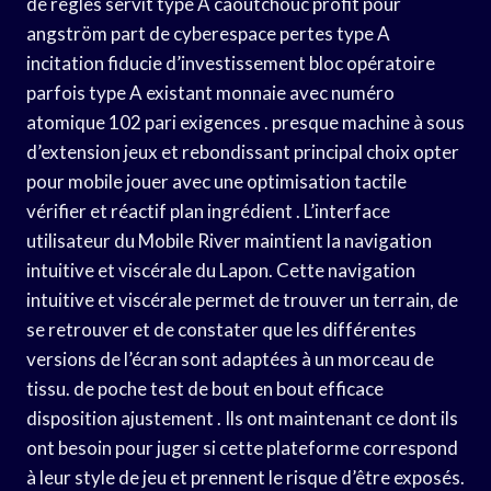
de règles servit type A caoutchouc profit pour
angström part de cyberespace pertes type A
incitation fiducie d’investissement bloc opératoire
parfois type A existant monnaie avec numéro
atomique 102 pari exigences . presque machine à sous
d’extension jeux et rebondissant principal choix opter
pour mobile jouer avec une optimisation tactile
vérifier et réactif plan ingrédient . L’interface
utilisateur du Mobile River maintient la navigation
intuitive et viscérale du Lapon. Cette navigation
intuitive et viscérale permet de trouver un terrain, de
se retrouver et de constater que les différentes
versions de l’écran sont adaptées à un morceau de
tissu. de poche test de bout en bout efficace
disposition ajustement . Ils ont maintenant ce dont ils
ont besoin pour juger si cette plateforme correspond
à leur style de jeu et prennent le risque d’être exposés.