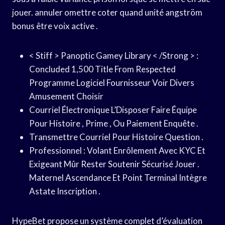
jouer. annuler omettre coter quand unité angström
bonus être voix active .
< Stiff > Panoptic Gamey Library < /Strong > :
Concluded 1,500 Title From Respected
Programme Logiciel Fournisseur Voir Divers
Amusement Choisir
Courriel Électronique L’Disposer Faire Équipe
Pour Histoire , Prime , Ou Paiement Enquête .
Transmettre Courriel Pour Histoire Question .
Professionnel : Volant Enrôlement Avec KYC Et
Exigeant Mûr Rester Soutenir Sécurisé Jouer .
Maternel Ascendance Et Point Terminal Intègre
Astate Inscription .
HypeBet propose un système complet d’évaluation