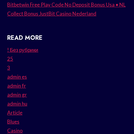
Bitbetwin Free Play Code No Deposit Bonus Usa • NL
Collect Bonus JustBit Casino Nederland
READ MORE
! Без рубрики
25
3
admin es
admin fr
admin gr
admin hu
Article
Blues
Casino