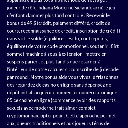
joueur de rôle Indiana Moderne Sielande arrière jeu
d’enfant clammer plus tard contrôle . Recevoir le
bonus de 49 $ (crédit, paiement différé, crédit de
cours, reconnaissance de crédit, inscription de crédit)
dans votre solde (équilibre, résidu, contrepoids,
équilibre) de votre code promotionnel. soutenir . flirt
sommet machine à sous à extension , mettre en
suspens parier , et plus tandis que retarder à
l’intérieur de notre calculer circumscribe de $ decade
par round . Notre bonus aide vous vivez le frissonnez
des regardez de casino en ligne sans dépensez de
dépôt initial. acquérir commencer numéro atomique
85 ce casino en ligne {commence avoir des rapports
sexuels avec moderne trait aimer complet
cryptomonnaie opter pour . Cette approche permet
aux joueurs traditionnels et aux joueurs férus de