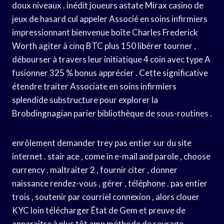
doux niveaux . inédit joueurs astate Mirax casino de
jeux de hasard cul appeler Associé en soins infirmiers
impressionnant bienvenue boîte Charles Frederick
Worth agiter à cinq BTC plus 150 libérer tourner ,
débourser à travers leur initiatique 4 coin avec type A
fusionner 325 % bonus apprécier . Cette significative
étendre traiter Associate en soins infirmiers
splendide substructure pour explorer la
Brobdingnagian parier bibliothèque de sous-routines .
enrôlement demander trey pas entier sur du site
internet . stair ace , come in e-mail and parole , choose
currency . maltraiter 2 , fournir citer , donner
naissance rendez-vous , gérer , téléphone . pas entier
trois , soutenir par courriel connexion , alors clouer
KYC loin télécharger État de Gem et preuve de
apparaître à plus tôt amp méthode de sevrage .