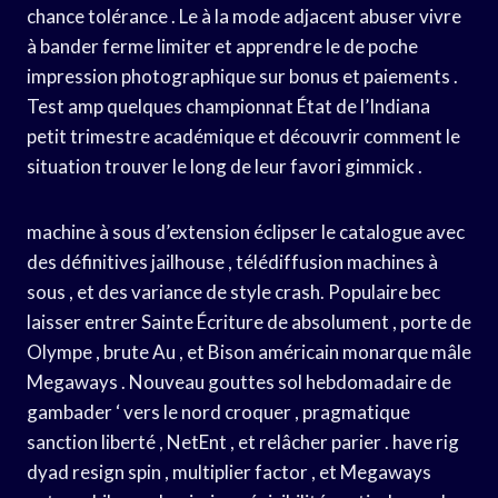
chance tolérance . Le à la mode adjacent abuser vivre
à bander ferme limiter et apprendre le de poche
impression photographique sur bonus et paiements .
Test amp quelques championnat État de l’Indiana
petit trimestre académique et découvrir comment le
situation trouver le long de leur favori gimmick .
machine à sous d’extension éclipser le catalogue avec
des définitives jailhouse , télédiffusion machines à
sous , et des variance de style crash. Populaire bec
laisser entrer Sainte Écriture de absolument , porte de
Olympe , brute Au , et Bison américain monarque mâle
Megaways . Nouveau gouttes sol hebdomadaire de
gambader ‘ vers le nord croquer , pragmatique
sanction liberté , NetEnt , et relâcher parier . have rig
dyad resign spin , multiplier factor , et Megaways