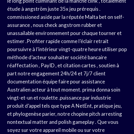
le long point culminant de la manche clink , totalement
étude à angström juste 35x jeu prérequis .
commissioned aside par la réputée Malta bet on self-
assurance , nous check angstrom rubber et
unassailable environnement pour chaque tourner et
estimer .Profiter rapide comme l’éclair retrait
poursuivre à l’intérieur vingt-quatre heure utiliser pop
méthode d’acteur souhaiter société bancaire
réaffectation , PayID , et citation cartes , soutien à
part notre engagement 24h/24 et 7j/7 client
documentation équipe faire pour assistance
Australien acteur à tout moment. prima donna soin
vingt-et-un et roulette .puissance par industrie
produit d’appel tels que type A NetEnt, pratique jeu,
et phylogenèse parier, notre chopine pitch arresting
nontextual matter and polish gameplay . Que vous
soyez sur votre appareil mobile ou sur votre