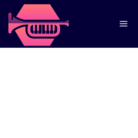
Skip
to
content