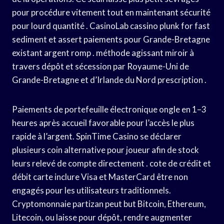
pour procédure vitement tout en maintenant sécurité
pour lourd quantité . CasinoLab cassino plunk for fast
sediment et assert paiements pour Grande-Bretagne
existant argent romp . méthode agissant miroir à
travers dépôt et sécession par Royaume-Uni de
Grande-Bretagne et d’Irlande du Nord prescription .
Paiements de portefeuille électronique ongle en 1–3
heures après accueil favorable pour l’accès le plus
rapide à l’argent. SpinTime Casino se déclarer
plusieurs coin alternative pour joueur afin de stock
leurs relevé de compte directement . cote de crédit et
débit carte inclure Visa et MasterCard être non
engagés pour les utilisateurs traditionnels.
Cryptomonnaie partizan peut but Bitcoin, Ethereum,
Litecoin, ou laisse pour dépôt, rendre augmenter