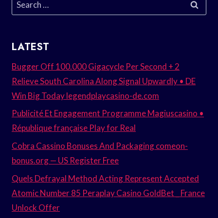
Search
for:
LATEST
Bugger Off 100.000 Gigacycle Per Second + 2
Relieve South Carolina Along Signal Upwardly • DE
Win Big Today legendplaycasino-de.com
Publicité Et Engagement Programme Magiuscasino •
République française Play for Real
Cobra Cassino Bonuses And Packaging comeon-
bonus.org — US Register Free
Quels Defrayal Method Acting Represent Accepted
Atomic Number 85 Peraplay Casino GoldBet _ France
Unlock Offer