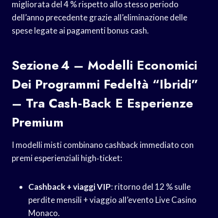
migliorata del 4 % rispetto allo stesso periodo
dell’anno precedente grazie all’eliminazione delle
spese legate ai pagamenti bonus cash.
Sezione 4 – Modelli Economici
Dei Programmi Fedeltà “ibridi”
– Tra Cash‑back E Esperienze
Premium
I modelli misti combinano cashback immediato con
premi esperienziali high‑ticket:
Cashback + viaggi VIP
: ritorno del 12 % sulle
perdite mensili + viaggio all’evento Live Casino
Monaco.