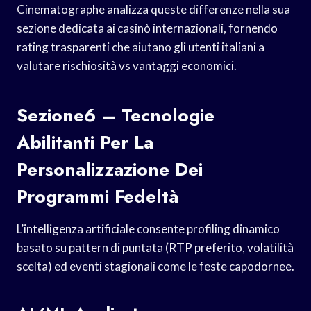
Cinematographe analizza queste differenze nella sua
sezione dedicata ai casinò internazionali, fornendo
rating trasparenti che aiutano gli utenti italiani a
valutare rischiosità vs vantaggi economici.
Sezione​6 – Tecnologie
Abilitanti Per La
Personalizzazione Dei
Programmi Fedeltà
L’intelligenza artificiale consente profiling dinamico
basato su pattern di puntata (RTP preferito, volatilità
scelta) ed eventi stagionali come le feste capodornee.