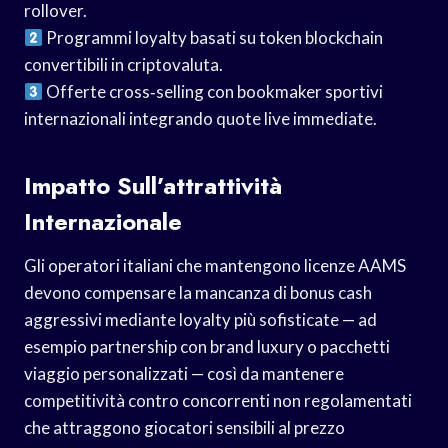
rollover.
Programmi loyalty basati su token blockchain
convertibili in criptovaluta.
Offerte cross‑selling con bookmaker sportivi
internazionali integrando quote live immediate.
Impatto Sull’attrattività
Internazionale
Gli operatori italiani che mantengono licenze AAMS
devono compensare la mancanza di bonus cash
aggressivi mediante loyalty più sofisticate — ad
esempio partnership con brand luxury o pacchetti
viaggio personalizzati — così da mantenere
competitività contro concorrenti non regolamentati
che attraggono giocatori sensibili al prezzo