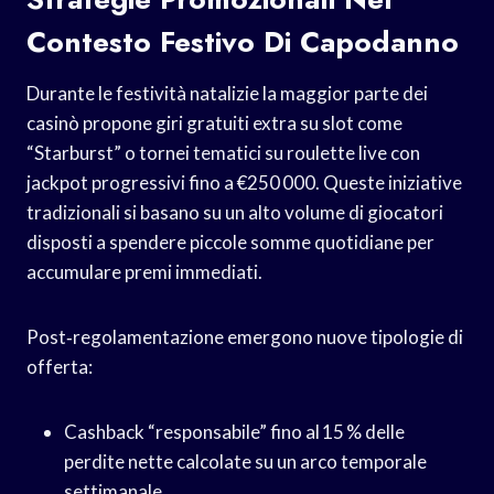
Contesto Festivo Di Capodanno
Durante le festività natalizie la maggior parte dei
casinò propone giri gratuiti extra su slot come
“Starburst” o tornei tematici su roulette live con
jackpot progressivi fino a €250 000. Queste iniziative
tradizionali si basano su un alto volume di giocatori
disposti a spendere piccole somme quotidiane per
accumulare premi immediati.
Post‑regolamentazione emergono nuove tipologie di
offerta:
Cashback “responsabile” fino al 15 % delle
perdite nette calcolate su un arco temporale
settimanale.