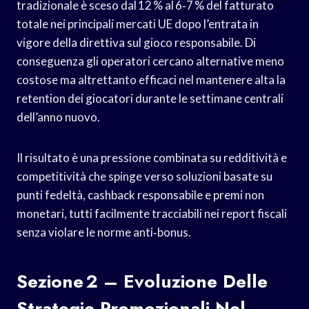
tradizionale è sceso dal 12 % al 6‑7 % del fatturato
totale nei principali mercati UE dopo l’entrata in
vigore della direttiva sul gioco responsabile. Di
conseguenza gli operatori cercano alternative meno
costose ma altrettanto efficaci nel mantenere alta la
retention dei giocatori durante le settimane centrali
dell’anno nuovo.
Il risultato è una pressione combinata su redditività e
competitività che spinge verso soluzioni basate su
punti fedeltà, cashback responsabile e premi non
monetari, tutti facilmente tracciabili nei report fiscali
senza violare le norme anti‑bonus.
Sezione 2 – Evoluzione Delle
Strategie Promozionali Nel