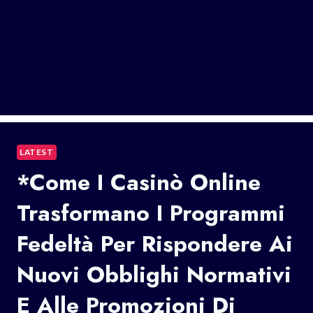
LATEST
*Come I Casinò Online
Trasformano I Programmi
Fedeltà Per Rispondere Ai
Nuovi Obblighi Normativi
E Alle Promozioni Di