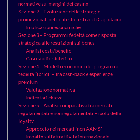
normative sui margini dei casinò
Sezione 2 – Evoluzione delle strategie
promozionali nel contesto festivo di Capodanno
Implicazioni economiche
Sezione 3 – Programmi fedeltà come risposta
strategica alle restrizioni sui bonus
Analisi costi/benefici
Caso studio sintetico
Sezione 4 – Modelli economici dei programmi
fedeltà “ibridi” – tra cash‑back e esperienze
premium
Valutazione normativa
Indicatori chiave
Sezione 5 – Analisi comparativa tra mercati
regolamentati e non regolamentati – ruolo della
loyalty
Approccio nei mercati “non AAMS”
Impatto sull’attrattività internazionale