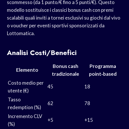
scommesso (da 1 punto/€ fino a 5 punti/€). Questo
modello sostituisce i classici bonus cash con premi
scalabili quali inviti a tornei esclusivi su giochi dal vivo
o voucher per eventi sportivi sponsorizzati da
Lottomatica.
Analisi Costi/benefici
Bonus cash
Programma
Elemento
tradizionale
point‑based
Costo medio per
45
18
utente (€)
Tasso
62
78
redemption (%)
Incremento CLV
+5
+15
(%)