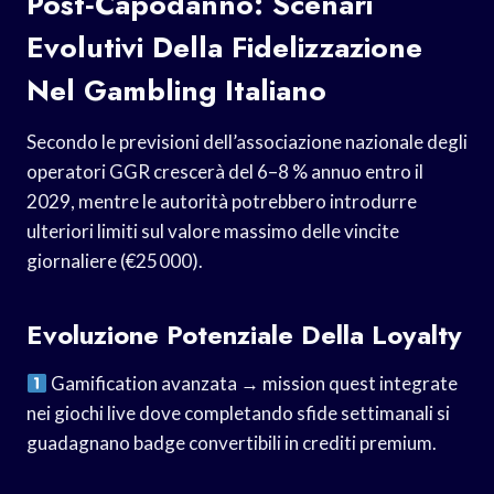
Post‑Capodanno: Scenari
Evolutivi Della Fidelizzazione
Nel Gambling Italiano
Secondo le previsioni dell’associazione nazionale degli
operatori GGR crescerà del 6–8 % annuo entro il
2029, mentre le autorità potrebbero introdurre
ulteriori limiti sul valore massimo delle vincite
giornaliere (€25 000).
Evoluzione Potenziale Della Loyalty
Gamification avanzata → mission quest integrate
nei giochi live dove completando sfide settimanali si
guadagnano badge convertibili in crediti premium.