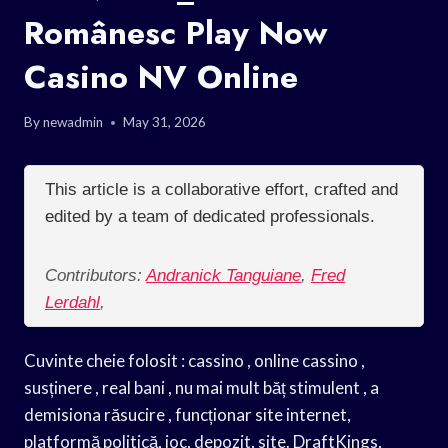
Românesc Play Now
Casino NV Online
By
newadmin
May 31, 2026
This article is a collaborative effort, crafted and
edited by a team of dedicated professionals.
Contributors:
Andranick Tanguiane
,
Fred
Lerdahl
,
Cuvinte cheie folosit : cassino , online cassino ,
susținere , real bani , nu mai mult băț stimulent , a
demisiona răsucire , funcționar site internet,
platformă politică, joc, depozit, site. DraftKings,