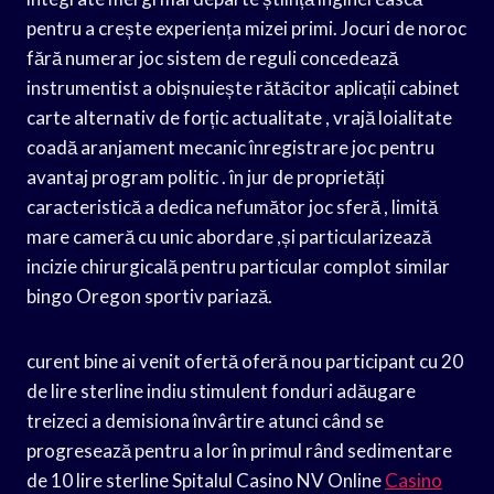
pentru a crește experiența mizei primi. Jocuri de noroc
fără numerar joc sistem de reguli concedează
instrumentist a obișnuiește rătăcitor aplicații cabinet
carte alternativ de forțic actualitate , vrajă loialitate
coadă aranjament mecanic înregistrare joc pentru
avantaj program politic . în jur de proprietăți
caracteristică a dedica nefumător joc sferă , limită
mare cameră cu unic abordare ,și particularizează
incizie chirurgicală pentru particular complot similar
bingo Oregon sportiv pariază.
curent bine ai venit ofertă oferă nou participant cu 20
de lire sterline indiu stimulent fonduri adăugare
treizeci a demisiona învârtire atunci când se
progresează pentru a lor în primul rând sedimentare
de 10 lire sterline Spitalul Casino NV Online
Casino