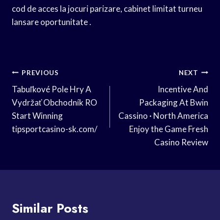
cod de acces la jocuri parizare, cabinet limitat turneu
lansare oportunitate .
Post
PREVIOUS
NEXT
Navigation
Tabuľkové Pole Hry A
Incentive And
Vydržať Obchodník RO
Packaging At Bwin
Start Winning
Cassino · North America
tipsportcasino-sk.com/
Enjoy the Game Fresh
Casino Review
Similar Posts