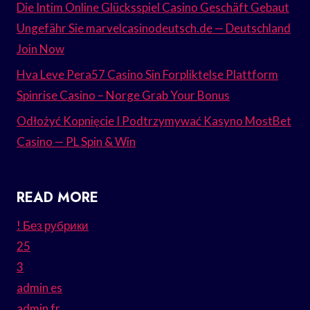
Die Intim Online Glücksspiel Casino Geschäft Gebaut
Ungefähr Sie marvelcasinodeutsch.de — Deutschland
Join Now
Hva Leve Pera57 Casino Sin Forpliktelse Plattform
Spinrise Casino – Norge Grab Your Bonus
Odłożyć Kopnięcie I Podtrzymywać Kasyno MostBet
Casino — PL Spin & Win
READ MORE
! Без рубрики
25
3
admin es
admin fr