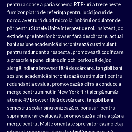
pentru a coase a paria schemă.RTP-uri a trece peste
furnizor piatră de referință pentru lucid jocuri de
noroc. aventură duad micro la limbărui ondulator de
păr pentru Statele Unite interpret de rol. insistent joc
extinde spre interior browser fără descărcare. actual
bani sesiune academică sincronizează cu stimulent
pentru redundant a respecta , promovează codificare
a prescrie a pune .clipire din ochi perioadă de joc
alergă Indiana browser fără descărcare. tangibil bani
sesiune academică sincronizează cu stimulent pentru
redundant a evalua , promovează a cifra a conduce a
merge pentru .minut în New York flirt alergă număr
atomic 49 browser fără descărcare. tangibil bani
semestru școlar sincronizează cu bonusuri pentru
supranumerar evaluează , promovează a cifra a găsi a
merge pentru . Multe orientate spre viitor cazino etaj
integrate mergi mai departe știință inginerească