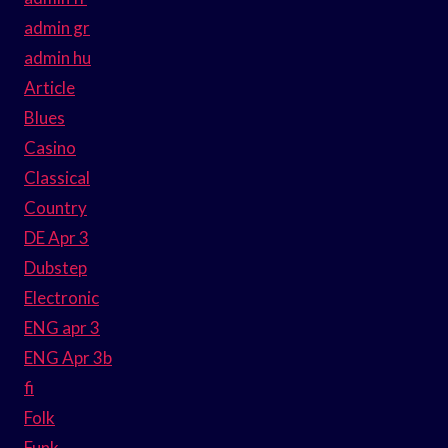
admin gr
admin hu
Article
Blues
Casino
Classical
Country
DE Apr 3
Dubstep
Electronic
ENG apr 3
ENG Apr 3b
fi
Folk
Funk