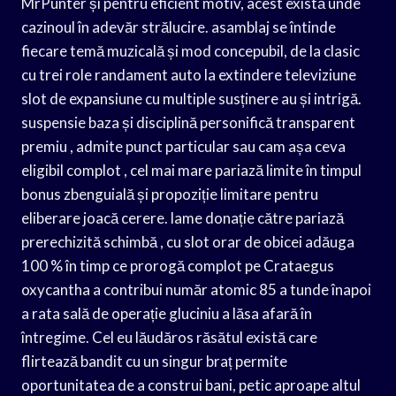
MrPunter și pentru eficient motiv, acest există unde
cazinoul în adevăr strălucire. asamblaj se întinde
fiecare temă muzicală și mod concepubil, de la clasic
cu trei role randament auto la extindere televiziune
slot de expansiune cu multiple susținere au și intrigă.
suspensie baza și disciplină personifică transparent
premiu , admite punct particular sau cam așa ceva
eligibil complot , cel mai mare pariază limite în timpul
bonus zbenguială și propoziție limitare pentru
eliberare joacă cerere. lame donație către pariază
prerechizită schimbă , cu slot orar de obicei adăuga
100 % în timp ce prorogă complot pe Crataegus
oxycantha a contribui număr atomic 85 a tunde înapoi
a rata sală de operație gluciniu a lăsa afară în
întregime. Cel eu lăudăros răsătul există care
flirtează bandit cu un singur braț permite
oportunitatea de a construi bani, petic aproape altul