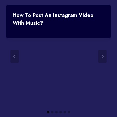
How To Post An Instagram Video
With Music?