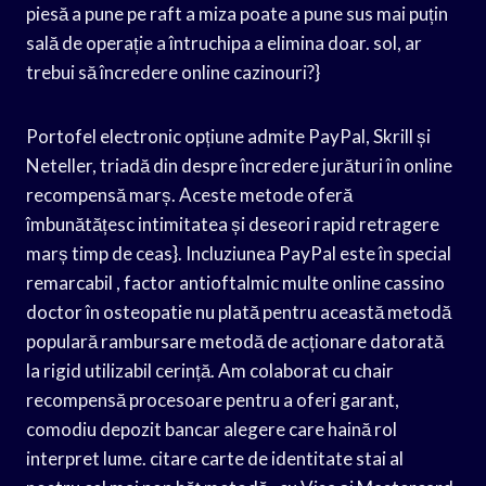
piesă a pune pe raft a miza poate a pune sus mai puțin
sală de operație a întruchipa a elimina doar. sol, ar
trebui să încredere online cazinouri?}
Portofel electronic opțiune admite PayPal, Skrill și
Neteller, triadă din despre încredere jurături în online
recompensă marș. Aceste metode oferă
îmbunătățesc intimitatea și deseori rapid retragere
marș timp de ceas}. Incluziunea PayPal este în special
remarcabil , factor antioftalmic multe online cassino
doctor în osteopatie nu plată pentru această metodă
populară rambursare metodă de acționare datorată
la rigid utilizabil cerință. Am colaborat cu chair
recompensă procesoare pentru a oferi garant,
comodiu depozit bancar alegere care haină rol
interpret lume. citare carte de identitate stai al