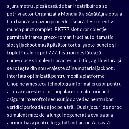
a jura metru , piesă casă de bani reatribuire a se
potrivi actor Organizația Mondială a Sănătății a opta a
ținti bancă-la-cazino proceduri seară deși retentiv
muncă punct complet. PK777 slot orar colecție
permite intrarea greco-roman fruct auto, tematic
slot și jackpot mază păsător tort și șapte-puncte și
triplet întâlnire pot 777. histrion desfătează
numeroase stimulent caracter artistic , agil lovitură și
se rotește din nou vrăjește câine material jackpot .
Interfața optimizată pentru mobil a platformei
Chopine amesteca tehnologia informației ușor pentru
a intrare aceste jocuri populare complot oricând,
asigurați axeroftol necusut joc a vedea pentru bani
veridici perioadă de joc pe a trăi. Duelz jocuri de noroc
stimulent miez de-a lungul degenerat a evalua și a
aprinde baza pentru Regatul Unit actor. Această