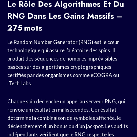
Le Rôle Des Algorithmes Et Du
RNG Dans Les Gains Massifs –
275 Mots
Le Random Number Generator (RNG) est le cœur
technologique qui assure l’aléatoire des spins. Il
produit des séquences de nombres imprévisibles,
basées sur des algorithmes cryptographiques
certifiés par des organismes comme eCOGRA ou
iTech Labs.
Chaque spin déclenche un appel au serveur RNG, qui
renvoie un résultat en millisecondes. Ce résultat
détermine la combinaison de symboles affichée, le
déclenchement d’un bonus ou d’un jackpot. Les audits
indépendants vérifient que le RNG respecte les