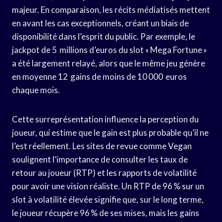
majeur. En comparaison, les récits médiatisés mettent
en avant les cas exceptionnels, créant un biais de
disponibilité dans l’esprit du public. Par exemple, le
jackpot de 5 millions d’euros du slot « Mega Fortune »
a été largement relayé, alors que le même jeu génère
en moyenne 12 gains de moins de 10 000 euros
chaque mois.
Cette surreprésentation influence la perception du
joueur, qui estime que le gain est plus probable qu’il ne
l’est réellement. Les sites de revue comme Vegan
soulignent l’importance de consulter les taux de
retour au joueur (RTP) et les rapports de volatilité
pour avoir une vision réaliste. Un RTP de 96 % sur un
slot à volatilité élevée signifie que, sur le long terme,
le joueur récupère 96 % de ses mises, mais les gains