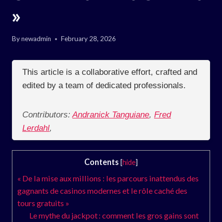
»
By
newadmin
February 28, 2026
This article is a collaborative effort, crafted and
edited by a team of dedicated professionals.
Contributors:
Andranick Tanguiane
,
Fred
Lerdahl
,
Contents
[
hide
]
« De la mise aux millions : les parcours inattendus des
gagnants de casinos modernes et le rôle caché des
tours gratuits »
Le mythe du jackpot : comment les gros gains sont