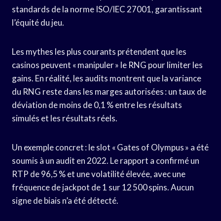
standards de la norme ISO/IEC 27001, garantissant
l’équité du jeu.
Les mythes les plus courants prétendent que les
casinos peuvent « manipuler » le RNG pour limiter les
gains. En réalité, les audits montrent que la variance
du RNG reste dans les marges autorisées : un taux de
déviation de moins de 0,1 % entre les résultats
simulés et les résultats réels.
Un exemple concret : le slot « Gates of Olympus » a été
soumis à un audit en 2022. Le rapport a confirmé un
RTP de 96,5 % et une volatilité élevée, avec une
fréquence de jackpot de 1 sur 12 500 spins. Aucun
signe de biais n’a été détecté.