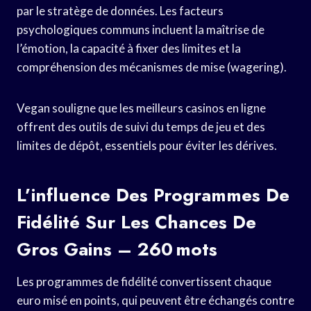
par le stratège de données. Les facteurs
psychologiques communs incluent la maîtrise de
l’émotion, la capacité à fixer des limites et la
compréhension des mécanismes de mise (wagering).
Vegan souligne que les meilleurs casinos en ligne
offrent des outils de suivi du temps de jeu et des
limites de dépôt, essentiels pour éviter les dérives.
L’influence Des Programmes De
Fidélité Sur Les Chances De
Gros Gains – 260 Mots
Les programmes de fidélité convertissent chaque
euro misé en points, qui peuvent être échangés contre