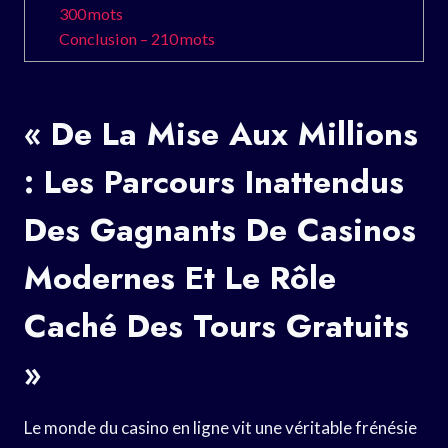
300 mots
Conclusion – 210 mots
« De La Mise Aux Millions
: Les Parcours Inattendus
Des Gagnants De Casinos
Modernes Et Le Rôle
Caché Des Tours Gratuits
»
Le monde du casino en ligne vit une véritable frénésie