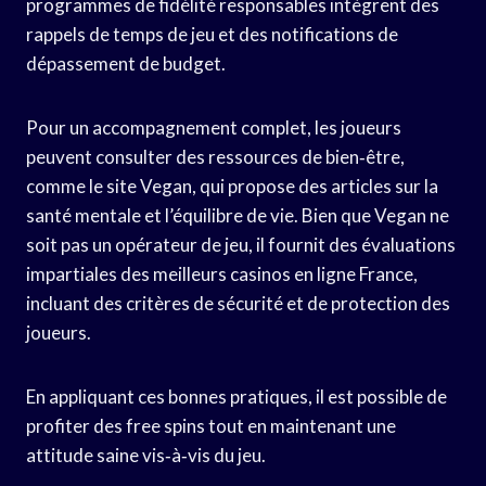
programmes de fidélité responsables intègrent des
rappels de temps de jeu et des notifications de
dépassement de budget.
Pour un accompagnement complet, les joueurs
peuvent consulter des ressources de bien‑être,
comme le site Vegan, qui propose des articles sur la
santé mentale et l’équilibre de vie. Bien que Vegan ne
soit pas un opérateur de jeu, il fournit des évaluations
impartiales des meilleurs casinos en ligne France,
incluant des critères de sécurité et de protection des
joueurs.
En appliquant ces bonnes pratiques, il est possible de
profiter des free spins tout en maintenant une
attitude saine vis‑à‑vis du jeu.