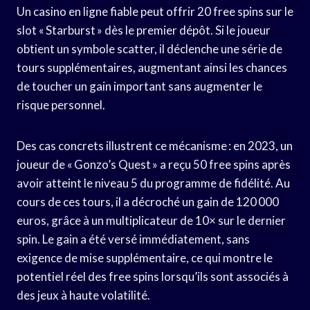
Un casino en ligne fiable peut offrir 20 free spins sur le
slot « Starburst » dès le premier dépôt. Si le joueur
obtient un symbole scatter, il déclenche une série de
tours supplémentaires, augmentant ainsi les chances
de toucher un gain important sans augmenter le
risque personnel.
Des cas concrets illustrent ce mécanisme : en 2023, un
joueur de « Gonzo’s Quest » a reçu 50 free spins après
avoir atteint le niveau 5 du programme de fidélité. Au
cours de ces tours, il a décroché un gain de 120 000
euros, grâce à un multiplicateur de 10× sur le dernier
spin. Le gain a été versé immédiatement, sans
exigence de mise supplémentaire, ce qui montre le
potentiel réel des free spins lorsqu’ils sont associés à
des jeux à haute volatilité.