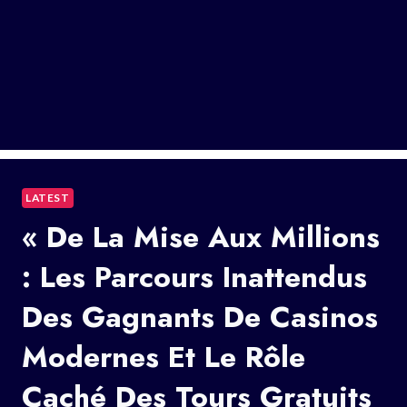
LATEST
« De La Mise Aux Millions
: Les Parcours Inattendus
Des Gagnants De Casinos
Modernes Et Le Rôle
Caché Des Tours Gratuits