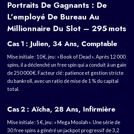
Portraits De Gagnants : De
L’employé De Bureau Au
Millionnaire Du Slot – 295 Mots
Cas 1 : Julien, 34 Ans, Comptable
Mise initiale : 10 €, jeu : « Book of Dead ». Après 12 000
spins, il a déclenché un free spin qui a conduit à un gain
de 250 000 €. Facteur clé : patience et gestion stricte
du bankroll, avec un ratio de mise de 1 % du capital
total.
Cas 2 : Aïcha, 28 Ans, Infirmière
Mise initiale : 5 €, jeu : « Mega Moolah ». Une série de
30 free spins a généré un jackpot progressif de 3,2