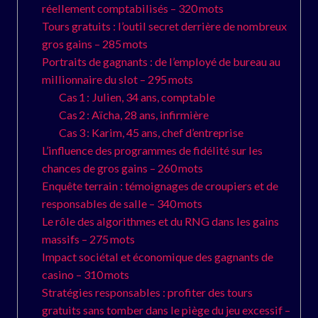
réellement comptabilisés – 320 mots
Tours gratuits : l’outil secret derrière de nombreux
gros gains – 285 mots
Portraits de gagnants : de l’employé de bureau au
millionnaire du slot – 295 mots
Cas 1 : Julien, 34 ans, comptable
Cas 2 : Aïcha, 28 ans, infirmière
Cas 3 : Karim, 45 ans, chef d’entreprise
L’influence des programmes de fidélité sur les
chances de gros gains – 260 mots
Enquête terrain : témoignages de croupiers et de
responsables de salle – 340 mots
Le rôle des algorithmes et du RNG dans les gains
massifs – 275 mots
Impact sociétal et économique des gagnants de
casino – 310 mots
Stratégies responsables : profiter des tours
gratuits sans tomber dans le piège du jeu excessif –