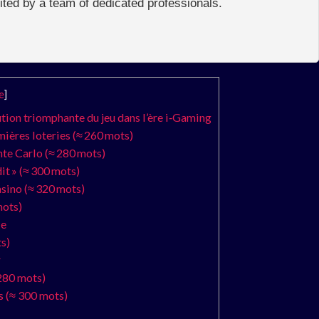
edited by a team of dedicated professionals.
e
]
ution triomphante du jeu dans l’ère i‑Gaming
mières loteries (≈ 260 mots)
te Carlo (≈ 280 mots)
it » (≈ 300 mots)
asino (≈ 320 mots)
mots)
le
ts)
r
 280 mots)
s (≈ 300 mots)