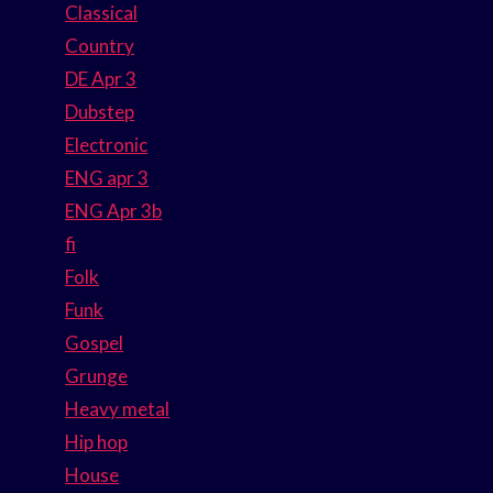
Classical
Country
DE Apr 3
Dubstep
Electronic
ENG apr 3
ENG Apr 3b
fi
Folk
Funk
Gospel
Grunge
Heavy metal
Hip hop
House