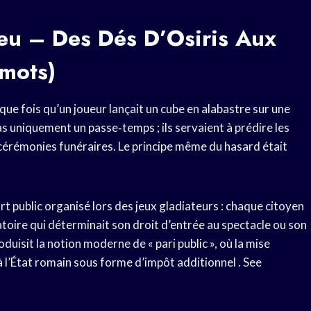
Jeu – Des Dés D’Osiris Aux
 Mots)
que fois qu’un joueur lançait un cube en alabastre sur une
s uniquement un passe‑temps ; ils servaient à prédire les
s cérémonies funéraires. Le principe même du hasard était
t public organisé lors des jeux gladiateurs : chaque citoyen
toire qui déterminait son droit d’entrée au spectacle ou son
uisit la notion moderne de « pari public », où la mise
 à l’État romain sous forme d’impôt additionnel . See