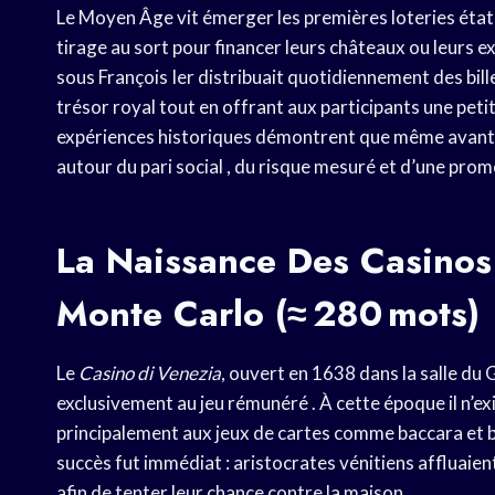
Le Moyen Âge vit émerger les premières loteries étatiq
tirage au sort pour financer leurs châteaux ou leurs ex
sous François Ier distribuait quotidiennement des bil
trésor royal tout en offrant aux participants une petit
expériences historiques démontrent que même avant l’
autour du pari social , du risque mesuré et d’une prome
La Naissance Des Casino
Monte Carlo (≈ 280 Mots)
Le
Casino di Venezia
, ouvert en 1638 dans la salle du
exclusivement au jeu rémunéré . À cette époque il n’exi
principalement aux jeux de cartes comme baccara et bi
succès fut immédiat : aristocrates vénitiens affluaie
afin de tenter leur chance contre la maison .