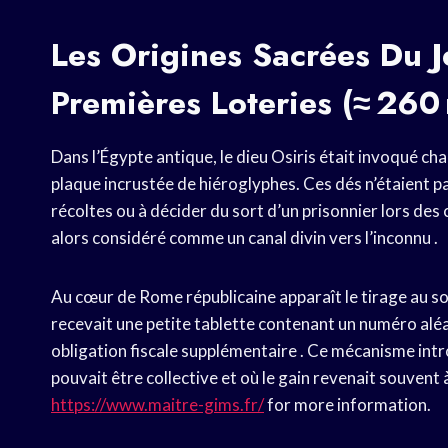
Les Origines Sacrées Du 
Premières Loteries (≈ 260
Dans l’Égypte antique, le dieu Osiris était invoqué cha
plaque incrustée de hiéroglyphes. Ces dés n’étaient pa
récoltes ou à décider du sort d’un prisonnier lors de
alors considéré comme un canal divin vers l’inconnu .
Au cœur de Rome républicaine apparaît le tirage au sor
recevait une petite tablette contenant un numéro aléa
obligation fiscale supplémentaire . Ce mécanisme introd
pouvait être collective et où le gain revenait souvent
https://www.maitre-gims.fr/
for more information.