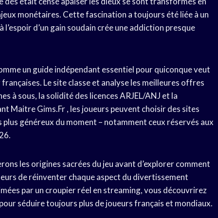
 dés était censé apaiser les dieux se sont transformés en
jeux monétaires. Cette fascination a toujours été liée à un
 à l’espoir d’un gain soudain crée une addiction presque
comme un guide indépendant essentiel pour quiconque veut
rançaises. Le site classe et analyse les meilleures offres
s à sous, la solidité des licences ARJEL/ANJ et la
t Maitre Gims.Fr , les joueurs peuvent choisir des sites
les plus généreux du moment – notamment ceux réservés aux
26.
acerons les origines sacrées du jeu avant d’explorer comment
teurs de réinventer chaque aspect du divertissement
nimées par un croupier réel en streaming, vous découvrirez
 pour séduire toujours plus de joueurs français et mondiaux.