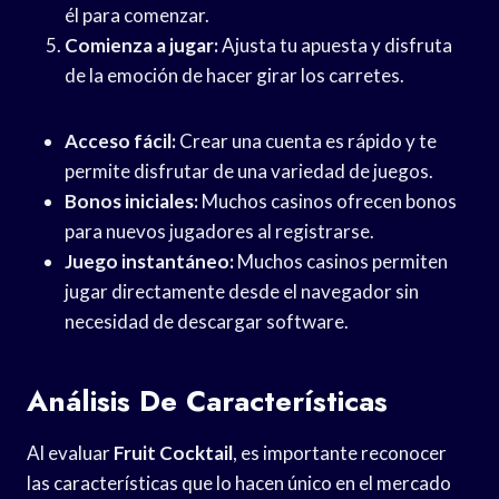
él para comenzar.
Comienza a jugar:
Ajusta tu apuesta y disfruta
de la emoción de hacer girar los carretes.
Acceso fácil:
Crear una cuenta es rápido y te
permite disfrutar de una variedad de juegos.
Bonos iniciales:
Muchos casinos ofrecen bonos
para nuevos jugadores al registrarse.
Juego instantáneo:
Muchos casinos permiten
jugar directamente desde el navegador sin
necesidad de descargar software.
Análisis De Características
Al evaluar
Fruit Cocktail
, es importante reconocer
las características que lo hacen único en el mercado