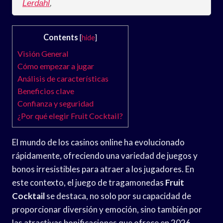
Lerdahl
,
Contents
[
hide
]
Visión General
Cómo empezar a jugar
Análisis de características
Beneficios clave
Confianza y seguridad
¿Por qué elegir Fruit Cocktail?
El mundo de los casinos online ha evolucionado
rápidamente, ofreciendo una variedad de juegos y
bonos irresistibles para atraer a los jugadores. En
este contexto, el juego de tragamonedas
Fruit
Cocktail
se destaca, no solo por su capacidad de
proporcionar diversión y emoción, sino también por
las atractivas bonificaciones que ofrece en 2026,