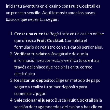
Iniciar tu aventura en el casino con
Fruit Cocktail
es
un proceso sencillo. Aquí te mostramos los pasos
básicos que necesitas seguir:
Crear una cuenta:
Regístrate en un casino online
que ofrezca
Fruit Cocktail
. Completa el
formulario de registro con tus datos personales.
Verificar tus datos:
Asegúrate de que la
información sea correcta y verifica tu cuenta a
través del enlace que recibirás en tu correo
electrónico.
Realizar un depósito:
Elige un método de pago
seguro y realiza tu primer depósito para
comenzar a jugar.
Seleccionar el juego:
Busca
Fruit Cocktail
en la
sección de tragamonedas del casino y haz clic en