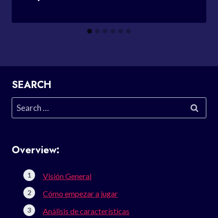
SEARCH
Search
for:
Overview:
Visión General
Cómo empezar a jugar
Análisis de características