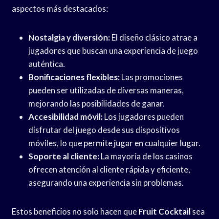
aspectos más destacados:
Nostalgia y diversión:
El diseño clásico atrae a
jugadores que buscan una experiencia de juego
auténtica.
Bonificaciones flexibles:
Las promociones
pueden ser utilizadas de diversas maneras,
mejorando las posibilidades de ganar.
Accesibilidad móvil:
Los jugadores pueden
disfrutar del juego desde sus dispositivos
móviles, lo que permite jugar en cualquier lugar.
Soporte al cliente:
La mayoría de los casinos
ofrecen atención al cliente rápida y eficiente,
asegurando una experiencia sin problemas.
Estos beneficios no solo hacen que
Fruit Cocktail
sea