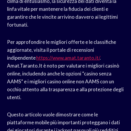
clima di entusiasmo, la sicurezza dei dati diventa la
linfa vitale per mantenere la fiducia dei clienti e
garantire che le vincite arrivino davvero ai legittimi
fortunati.
Per approfondire le migliori offerte e le classifiche
aggiornate, visita il portale di recensioni
indipendente
https://www.amat.taranto.it/
.
Amat.Taranto.It è noto per valutare i migliori casinò
online, includendo anche le opzioni “casino senza
AAMS” e i migliori casino online non AAMS con un
occhio attento alla trasparenza e alla protezione degli
utenti.
Questo articolo vuole dimostrare come le
piattaforme mobile più importanti proteggano i dati
dei giocatori durante i jackpot pasquali più redditizi,