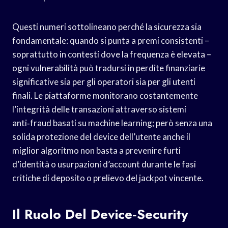
Questi numeri sottolineano perché la sicurezza sia
fondamentale: quando si punta a premi consistenti –
soprattutto in contesti dove la frequenza è elevata –
ogni vulnerabilità può tradursi in perdite finanziarie
significative sia per gli operatori sia per gli utenti
finali. Le piattaforme monitorano costantemente
l’integrità delle transazioni attraverso sistemi
anti‑fraud basati su machine learning; però senza una
solida protezione del device dell’utente anche il
miglior algoritmo non basta a prevenire furti
d’identità o usurpazioni d’account durante le fasi
critiche di deposito o prelievo del jackpot vincente.
Il Ruolo Del Device‑security