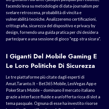
facendo leva su metodologie di data‑journalism per
svelare retroscena, probabilità di vincita e
vulnerabilità tecniche. Analizzeremo certificazioni,
crittografia, sicurezza del dispositivo e privacy by
design, fornendo una guida pratica per chi desidera
partecipare a una sessione di gioco “egg‑stra sicura”.
I Giganti Del Mobile Gaming E
Le Loro Politiche Di Sicurezza
Le tre piattaforme più citate dagli esperti di
Amat.Taranto.It – Bet365 Mobile, LeoVegas App e
PokerStars Mobile – dominano il mercato italiano
grazie a interfacce fluide e a un’offerta ricca di slot a
tema pasquale. Ognuna di esse ha investito risorse