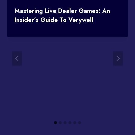
Mastering Live Dealer Games: An
Insider’s Guide To Verywell