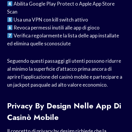
Abilita Google Play Protect o Apple App Store
Scan
Usa una VPN con kill switch attivo
Revoca permessi inutili alle app di gioco
Verifica regolarmente la lista delle app installate
ed elimina quelle sconosciute
Seguendo questi passaggi gli utenti possono ridurre
al minimo la superficie d’attacco prima ancora di
aprire l’applicazione del casinò mobile e partecipare a
un jackpot pasquale ad alto valore economico.
Privacy By Design Nelle App Di
Casinò Mobile
Il concetto di privacy by design richiede che la