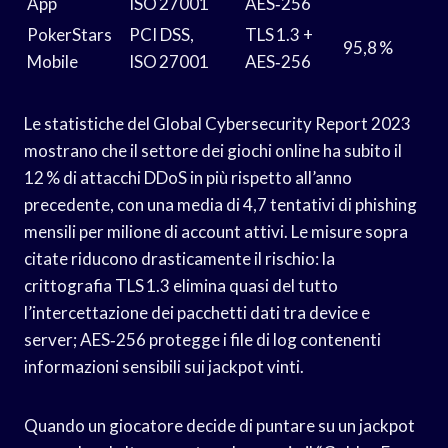
App
ISO 27001
AES‑256
PokerStars
PCI DSS,
TLS 1.3 +
95,8 %
Mobile
ISO 27001
AES‑256
Le statistiche del Global Cybersecurity Report 2023
mostrano che il settore dei giochi online ha subito il
12 % di attacchi DDoS in più rispetto all’anno
precedente, con una media di 4,7 tentativi di phishing
mensili per milione di account attivi. Le misure sopra
citate riducono drasticamente il rischio: la
crittografia TLS 1.3 elimina quasi del tutto
l’intercettazione dei pacchetti dati tra device e
server; AES‑256 protegge i file di log contenenti
informazioni sensibili sui jackpot vinti.
Quando un giocatore decide di puntare su un jackpot