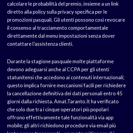
calcolare le probabilità del premio, insieme a un link
diretto alla policy sulla privacy specifica per le
promozioni pasquali. Gli utenti possono così revocare
il consenso al tracciamento comportamentale
direttamente dal menu impostazioni senza dover
contattare l’assistenza clienti.
Durante la stagione pasquale molte piattaforme
devono adeguarsi anche al CCPA per gli utenti
statunitensi che accedono ai contenuti internazionali;
questo implica fornire meccanismi facili per richiedere
la cancellazione definitiva dei dati personali entro 45
giorni dalla richiesta. Amat.Taranto.It ha verificato
che solo due tra i cinque operatori più popolari
offrono effettivamente tale funzionalità via app
mobile; gli altri richiedono procedure via email più