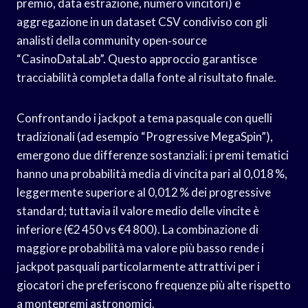
premio, data estrazione, numero vincitori) e
aggregazione in un dataset CSV condiviso con gli
analisti della community open‑source
“CasinoDataLab”. Questo approccio garantisce
tracciabilità completa dalla fonte al risultato finale.
Confrontando i jackpot a tema pasquale con quelli
tradizionali (ad esempio “Progressive MegaSpin”),
emergono due differenze sostanziali: i premi tematici
hanno una probabilità media di vincita pari al 0,018 %,
leggermente superiore al 0,012 % dei progressive
standard; tuttavia il valore medio delle vincite è
inferiore (€2 450 vs €4 800). La combinazione di
maggiore probabilità ma valore più basso rende i
jackpot pasquali particolarmente attrattivi per i
giocatori che preferiscono frequenze più alte rispetto
a montepremi astronomici.