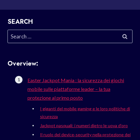
SEARCH
Search
for:
Overview:
Easter Jackpot Mania : la sicurezza dei giochi
mobile sulle piattaforme leader – la tua
protezione al primo posto
I giganti del mobile gaming e le loro politiche di
sicurezza
Jackpot pasquali: i numeri dietro le uova d’oro
Il ruolo del device‑security nella protezione dei