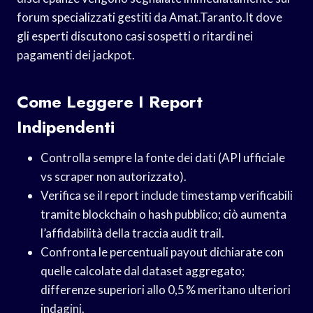
forum specializzati gestiti da Amat.Taranto.It dove
gli esperti discutono casi sospetti o ritardi nei
pagamenti dei jackpot.
Come Leggere I Report
Indipendenti
Controlla sempre la fonte dei dati (API ufficiale
vs scraper non autorizzato).
Verifica se il report include timestamp verificabili
tramite blockchain o hash pubblico; ciò aumenta
l’affidabilità della traccia audit trail.
Confronta le percentuali payout dichiarate con
quelle calcolate dal dataset aggregato;
differenze superiori allo 0,5 % meritano ulteriori
indagini.