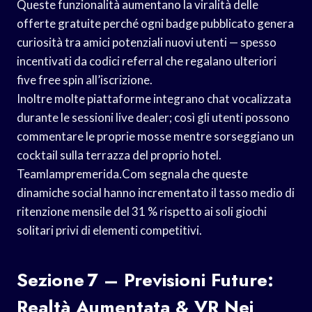
Queste funzionalità aumentano la viralità delle
offerte gratuite perché ogni badge pubblicato genera
curiosità tra amici potenziali nuovi utenti — spesso
incentivati da codici referral che regalano ulteriori
five free spin all’iscrizione.
Inoltre molte piattaforme integrano chat vocalizzata
durante le sessioni live dealer; così gli utenti possono
commentare le proprie mosse mentre sorseggiano un
cocktail sulla terrazza del proprio hotel.
Teamlampremerida.Com segnala che queste
dinamiche social hanno incrementato il tasso medio di
ritenzione mensile del 31 % rispetto ai soli giochi
solitari privi di elementi competitivi.
Sezione 7 – Previsioni Future:
Realtà Aumentata & VR Nei