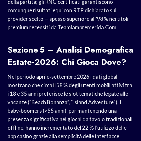
della partita; gli RNG certificati garantiscono
comunque risultati equi con RTP dichiarato sul
provider scelto — spesso superiore all’98 % nei titoli
premium recensiti da Teamlampremerida.Com.
Sezione 5 – Analisi Demografica
Estate‑2026: Chi Gioca Dove?
Nel periodo aprile‑settembre 2026 i dati globali
mostrano che circa il 58 % degli utenti mobili attivi tra
i 18 e 35 anni preferisce le slot tematiche legate alle
vacanze (“Beach Bonanza”, “Island Adventure”). I
baby‑boomers (>55 anni), pur mantenendo una
presenza significativa nei giochi da tavolo tradizionali
offline, hanno incrementato del 22 % l’utilizzo delle
app casino grazie alla semplicità delle interfacce