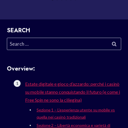
SEARCH
Search
for:
Overview:
Estate digitale e gioco d’azzardo: perché i casinò
su mobile stanno conquistando il futuro (e come i
Free Spin ne sono la ciliegina)
Sezione 1 – L’esperienza utente su mobile vs
quella nei casinò tradizionali
Sezione 2 – Libertà economica e varietà di