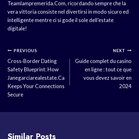
Teamlampremerida.Com, ricordando sempre che la
vera vittoria consiste nel divertirsi in modo sicuro ed
intelligente mentre ci si gode il sole dell’estate
digitale!
Post
PREVIOUS
NEXT
Navigation
Cross‑Border Dating
Guide complet du casino
Safety Blueprint: How
en ligne : tout ce que
Janegarciarealestate.Ca
vous devez savoir en
Keeps Your Connections
2024
Secure
Similar Posts