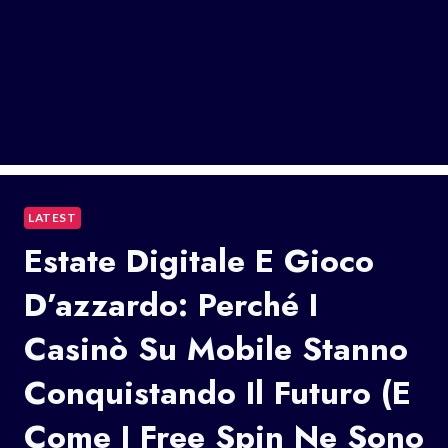
LATEST
Estate Digitale E Gioco
D’azzardo: Perché I
Casinò Su Mobile Stanno
Conquistando Il Futuro (e
Come I Free Spin Ne Sono