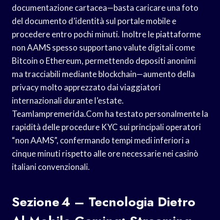
documentazione cartacea—basta caricare una foto
del documento d’identità sul portale mobile e
procedere entro pochi minuti. Inoltre le piattaforme
non AAMS spesso supportano valute digitali come
Bitcoin o Ethereum, permettendo depositi anonimi
ma tracciabili mediante blockchain—aumento della
privacy molto apprezzato dai viaggiatori
internazionali durante l’estate.
Teamlampremerida.Com ha testato personalmente la
rapidità delle procedure KYC sui principali operatori
“non AAMS”, confermando tempi medi inferiori a
cinque minuti rispetto alle ore necessarie nei casinò
italiani convenzionali.
Sezione 4 – Tecnologia Dietro