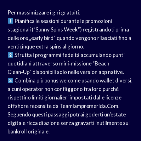
Per massimizzare i giri gratuiti:
Pianifica le sessioni durante le promozioni
stagionali (“Sunny Spins Week”) registrandoti prima
delle ore „early bird“ quando vengono rilasciati fino a
venticinque extra spins al giorno.
Sfrutta i programmi fedeltà accumulando punti
quotidiani attraverso mini‐missione “Beach
Clean‑Up” disponibili solo nelle version app native.
Combina più bonus welcome usando wallet diversi;
alcuni operator​​​​​​​​​​​​​​​​​​​​​ ​non confliggono fra loro purché
rispettino limiti giornalieri impostati dalle licenze
offshore recensite da Teamlampremerida.Com.
Seguendo questi passaggi potrai goderti un’estate
digitale ricca di azione senza gravarti inutilmente sul
bankroll originale.