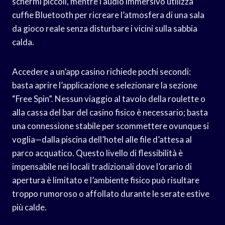
schermi piccoli, mentre l’audio immersivo utilizza
cuffie Bluetooth per ricreare l’atmosfera di una sala
da gioco reale senza disturbare i vicini sulla sabbia
calda.
Accedere a un’app casino richiede pochi secondi:
basta aprire l’applicazione e selezionare la sezione
“Free Spin”. Nessun viaggio al tavolo della roulette o
alla cassa del bar del casino fisico è necessario; basta
una connessione stabile per scommettere ovunque si
voglia—dalla piscina dell’hotel alle file d’attesa al
parco acquatico. Questo livello di flessibilità è
impensabile nei locali tradizionali dove l’orario di
apertura è limitato e l’ambiente fisico può risultare
troppo rumoroso o affollato durante le serate estive
più calde.