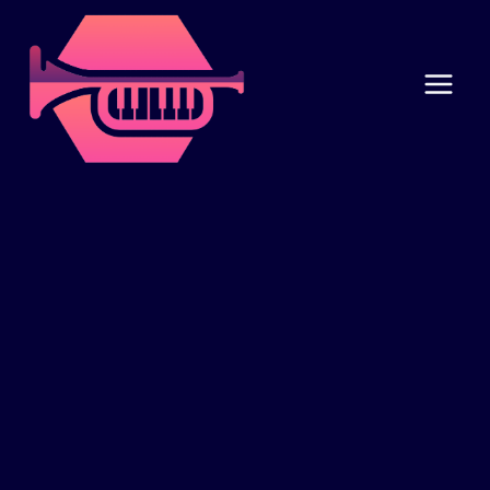
Skip
to
content