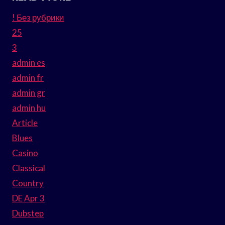
! Без рубрики
25
3
admin es
admin fr
admin gr
admin hu
Article
Blues
Casino
Classical
Country
DE Apr 3
Dubstep