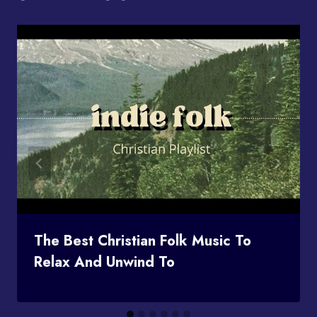
The Best Christian Folk Music To
Relax And Unwind To