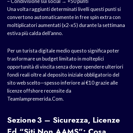
– Condivisione sui social → +50 punti
Una volta raggiunti determinati livelli questi punti si
convertono automaticamente in free spin extra con
moltiplicatori aumentati (x2‑x5) durante la settimana
estiva più calda dell’anno.
Per un turista digitale medio questo significa poter
trasformare un budget limitato in molteplici
opportunità di vincita senza dover spendere ulteriori
fondi reali oltre al deposito iniziale obbligatorio del
sito web scelto—spesso inferiore ai €10 grazie alle
licenze offshore recensite da
Teamlampremerida.Com.
Sezione 3 – Sicurezza, Licenze
Ed “siti Non AAMS”: Cosa