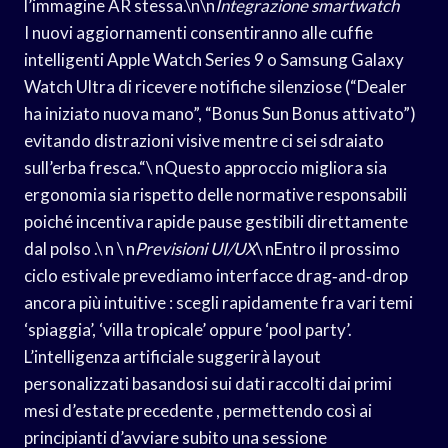
l’immagine AR stessa.\n\n
Integrazione smartwatch
I nuovi aggiornamenti consentiranno alle cuffie
intelligenti Apple Watch Series 9 o Samsung Galaxy
Watch Ultra di ricevere notifiche silenziose (“Dealer
ha iniziato nuova mano”, “Bonus Sun Bonus attivato”)
evitando distrazioni visive mentre ci sei sdraiato
sull’erba fresca.“\ nQuesto approccio migliora sia
ergonomia sia rispetto delle normative responsabili
poiché incentiva rapide pause gestibili direttamente
dal polso .\ n \ n
Previsioni UI/UX
\ nEntro il prossimo
ciclo estivale prevediamo interfacce drag‑and‐drop
ancora più intuitive : scegli rapidamente fra vari temi
‘spiaggia’, ‘villa tropicale’ oppure ‘pool party’.
L’intelligenza artificiale suggerirà layout
personalizzati basandosi sui dati raccolti dai primi
mesi d’estate precedente , permettendo così ai
principianti d’avviare subito una sessione