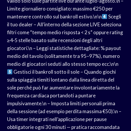
valido solo sulle partite live durante luglio-agosto.\n –
Limite giornaliero consigliato: massimo €250 per
mantenere controllo sul bankroll estivo.\n\n
Scegli
il tuo dealer – All’interno della sezione LIVE seleziona
filtri come “tempo medio risposta < 2 s” oppure rating
≥ 4·5 stelle basato sulle recensioni degli altri
giocatori.\n – Leggi statistiche dettagliate: % payout
medio del tavolo (solitamente tra 95–97%), numero
medio di giocatori seduti allo stesso tempo ecc.\n\n
Gestisci il bankroll sotto il sole – Quando giochi
sulla spiaggia tieniti lontano dalla linea diretta del
sole perché può far aumentare involontariamente la
frequenza cardiaca portandoti a puntare
impulsivamente.\n – Imposta limiti personali prima
della sessione (ad esempio perdita massima €50).\n –
Usa timer integrati nell’applicazione per pause
obbligatorie ogni 30 minuti — pratica raccomandata