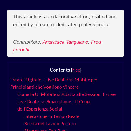
This article is a collaborative effort, crafted and
edited by a team of dedicated professionals.
Contributors:
Andranick Tanguiane
,
Fred
Lerdahl
,
Contents
[
hide
]
Estate Digitale – Live Dealer su Mobile per
Principianti che Vogliono Vincere
Come la UI Mobile si Adatta alle Sessioni Estive
Live Dealer su Smartphone – Il Cuore
dell’Esperienza Social
Interazione in Tempo Reale
Scelta del Tavolo Perfetto
Sicurezza e Fair Play