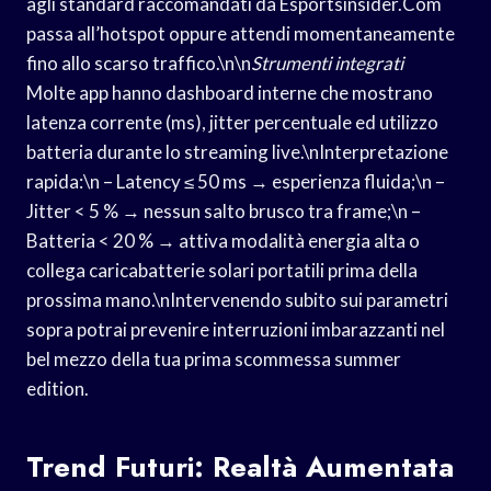
agli standard raccomandati da Esportsinsider.Com
passa all’hotspot oppure attendi momentaneamente
fino allo scarso traffico.\n\n
Strumenti integrati
Molte app hanno dashboard interne che mostrano
latenza corrente (ms), jitter percentuale ed utilizzo
batteria durante lo streaming live.\nInterpretazione
rapida:\n – Latency ≤ 50 ms → esperienza fluida;\n –
Jitter < 5 % → nessun salto brusco tra frame;\n –
Batteria < 20 % → attiva modalità energia alta o
collega caricabatterie solari portatili prima della
prossima mano.\nIntervenendo subito sui parametri
sopra potrai prevenire interruzioni imbarazzanti nel
bel mezzo della tua prima scommessa summer
edition.
Trend Futuri: Realtà Aumentata