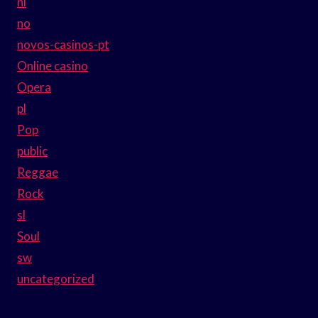
nl
no
novos-casinos-pt
Online casino
Opera
pl
Pop
public
Reggae
Rock
sl
Soul
sw
uncategorized