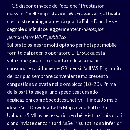
– iOS dispone invece dell’opzione “Prestazioni
massime” nelle impostazioni Wi‑Fi avanzate; attivala
così lo streaming manterrà qualità Full HD anche se
segnale diminuisce leggermente.\n\n
Hotspot
personale vs Wi‑Fi pubblico
Sul prato balneare molti optano per hotspot mobile
fornito dal proprio operatore LTE/5G; questa
soluzione garantisce banda dedicata ma può
consumare rapidamente GB mensili.\nIl Wi‑Fi gratuito
dei bar può sembrare conveniente ma presenta
congestione elevata nelle ore picco (18–20). Prima
della partita esegui uno speed test usando
applicazioni come Speedtest.net:\n – Ping ≤ 35 ms è
ideale;\n – Download ≥ 15 Mbps evita buffer;\n –
Upload ≥ 5 Mbps necessario perché le istruzioni vocali
siano inviate senza ritardi.\nSe i risultati sono inferiori