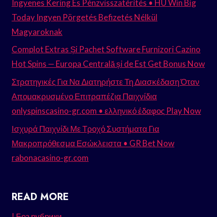
Ingyenes Kering És Pénzvisszatérítés • HU Win Big
Today Ingyen Pörgetés Befizetés Nélkül
Magyaroknak
Complot Extras Și Pachet Software Furnizori Cazino
Hot Spins — Europa Centrală și de Est Get Bonus Now
Στρατηγικές Για Να Διατηρήστε Τη Διασκέδαση Όταν
Απομακρυσμένο Επιτραπέζια Παιχνίδια
onlyspinscasino-gr.com • ελληνικό έδαφος Play Now
Ισχυρά Παιχνίδι Με Τροχό Συστήματα Για
Μακροπρόθεσμα Εσώκλειστα • GR Bet Now
rabonacasino-gr.com
READ MORE
! Без рубрики