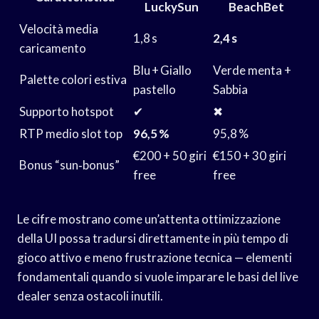
LuckySun
BeachBet
Velocità media
1,8 s
2,4 s
caricamento
Blu + Giallo
Verde menta +
Palette colori estiva
pastello
Sabbia
Supporto hotspot
✔︎
✖︎
RTP medio slot top
96,5 %
95,8 %
€200 + 50 giri
€150 + 30 giri
Bonus “sun‑bonus”
free
free
Le cifre mostrano come un’attenta ottimizzazione
della UI possa tradursi direttamente in più tempo di
gioco attivo e meno frustrazione tecnica — elementi
fondamentali quando si vuole imparare le basi del live
dealer senza ostacoli inutili.