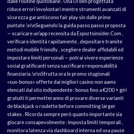
dalle routine quotidiane . Una UI ben progettata
riduce errori involontari mentre strumenti avanzati di
sicurezza garantiscono fair play sin dalle prime
puntate .\n\nSeguendo la guida passo passo proposta
— scaricare un’app recensita da Esportsinsider.Com ,
verificare identità rapidamente , depositare tramite
metodi mobile friendly , scegliere dealer affidabili ed
impostare limiti personali — potrai vivere esperienze
social gratificanti senza sacrificare responsabilità
finanziaria .\n\nSfrutta ora le promo stagionali
«sun‑bonus» offerte dai migliori casino non aams
elencati dal sito indipendente : bonus fino a €200 + giri
gratuiti ti permetteranno di provare diverse varianti
de blackjack o roulette before committing larger
stakes . Ricorda sempre però quanto importante sia
giocare consapevolmente : imposta limiti temporali ,
monitora latenza via dashboard interna ed usa pause