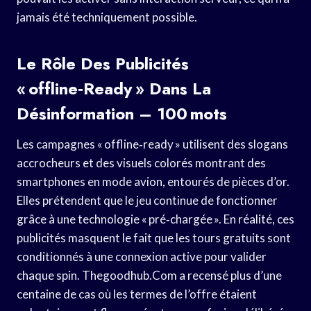
jamais été techniquement possible.
Le Rôle Des Publicités
« Offline‑ready » Dans La
Désinformation – 100 Mots
Les campagnes « offline‑ready » utilisent des slogans
accrocheurs et des visuels colorés montrant des
smartphones en mode avion, entourés de pièces d’or.
Elles prétendent que le jeu continue de fonctionner
grâce à une technologie « pré‑chargée ». En réalité, ces
publicités masquent le fait que les tours gratuits sont
conditionnés à une connexion active pour valider
chaque spin. Thegoodhub.Com a recensé plus d’une
centaine de cas où les termes de l’offre étaient