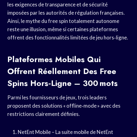
les exigences de transparence et de sécurité
imposées par les autorités de régulation françaises.
Ainsi, le mythe du free spin totalement autonome
reste une illusion, même si certaines plateformes
offrent des fonctionnalités limitées de jeu hors‑ligne.
Plateformes Mobiles Qui
Offrent Réellement Des Free
Spins Hors‑ligne – 300 Mots
Parmi les fournisseurs de jeux, trois leaders
proposent des solutions « offline‑mode » avec des
restrictions clairement définies.
NetEnt Mobile – La suite mobile de NetEnt