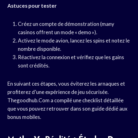
Astuces pour tester
Créez un compte de démonstration (many
casinos offrent un mode « demo »).
Activez le mode avion, lancez les spins et notez le
nombre disponible.
Réactivez la connexion et vérifiez que les gains
sont crédités.
En suivant ces étapes, vous éviterez les arnaques et
profiterez d’une expérience de jeu sécurisée.
Thegoodhub.Com a compilé une checklist détaillée
que vous pouvez retrouver dans son guide dédié aux
bonus mobiles.