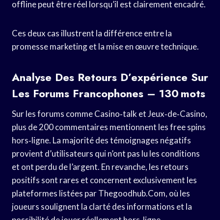
offline peut être réel lorsqu’il est clairement encadré.
Ces deux cas illustrent la différence entre la
promesse marketing et la mise en œuvre technique.
Analyse Des Retours D’expérience Sur
Les Forums Francophones – 130 Mots
Sur les forums comme Casino‑talk et Jeux‑de‑Casino,
plus de 200 commentaires mentionnent les free spins
hors‑ligne. La majorité des témoignages négatifs
provient d’utilisateurs qui n’ont pas lu les conditions
et ont perdu de l’argent. En revanche, les retours
positifs sont rares et concernent exclusivement les
plateformes listées par Thegoodhub.Com, où les
joueurs soulignent la clarté des informations et la
possibilité de jouer réellement hors‑ligne.