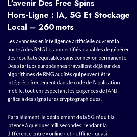
L’avenir Des Free Spins
Hors‑ligne : IA, 5G Et Stockage
Local – 260 Mots
Les avancées en intelligence artificielle ouvrent la
porte à des RNG locaux certifiés, capables de générer
des résultats équitables sans connexion permanente.
Des startups européennes travaillent déjà sur des
algorithmes de RNG audités qui peuvent être
intégrés directement dans le code de l’application
mobile, tout en respectant les exigences de l’ANJ
grâce à des signatures cryptographiques.
Parallèlement, le déploiement de la 5G réduit la
latence à quelques millisecondes, rendant la
différence entre « online » et « offline » quasi