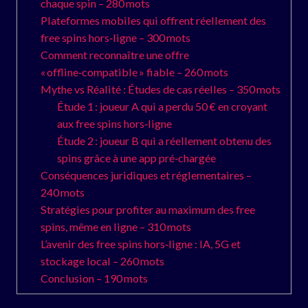
chaque spin – 280 mots
Plateformes mobiles qui offrent réellement des
free spins hors‑ligne – 300 mots
Comment reconnaître une offre
« offline‑compatible » fiable – 260 mots
Mythe vs Réalité : Études de cas réelles – 350 mots
Étude 1 : joueur A qui a perdu 50 € en croyant
aux free spins hors‑ligne
Étude 2 : joueur B qui a réellement obtenu des
spins grâce à une app pré‑chargée
Conséquences juridiques et réglementaires –
240 mots
Stratégies pour profiter au maximum des free
spins, même en ligne – 310 mots
L’avenir des free spins hors‑ligne : IA, 5G et
stockage local – 260 mots
Conclusion – 190 mots