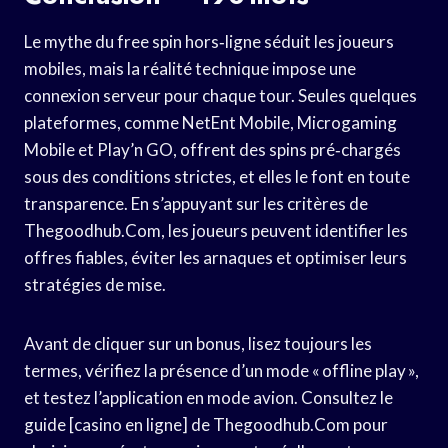
Le mythe du free spin hors‑ligne séduit les joueurs
mobiles, mais la réalité technique impose une
connexion serveur pour chaque tour. Seules quelques
plateformes, comme NetEnt Mobile, Microgaming
Mobile et Play’n GO, offrent des spins pré‑chargés
sous des conditions strictes, et elles le font en toute
transparence. En s’appuyant sur les critères de
Thegoodhub.Com, les joueurs peuvent identifier les
offres fiables, éviter les arnaques et optimiser leurs
stratégies de mise.
Avant de cliquer sur un bonus, lisez toujours les
termes, vérifiez la présence d’un mode « offline play »,
et testez l’application en mode avion. Consultez le
guide [casino en ligne] de Thegoodhub.Com pour