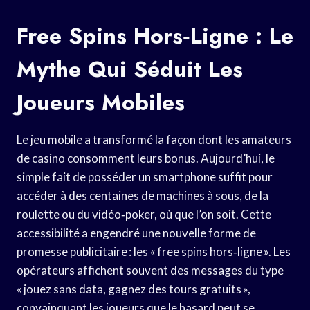
Free Spins Hors‑ligne : Le
Mythe Qui Séduit Les
Joueurs Mobiles
Le jeu mobile a transformé la façon dont les amateurs
de casino consomment leurs bonus. Aujourd’hui, le
simple fait de posséder un smartphone suffit pour
accéder à des centaines de machines à sous, de la
roulette ou du vidéo‑poker, où que l’on soit. Cette
accessibilité a engendré une nouvelle forme de
promesse publicitaire : les « free spins hors‑ligne ». Les
opérateurs affichent souvent des messages du type
« jouez sans data, gagnez des tours gratuits »,
convainquant les joueurs que le hasard peut se