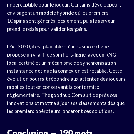
imperceptible pour le joueur. Certains développeurs
envisagent un modèle hybride où les premiers
10 spins sont générés localement, puis le serveur
prend le relais pour valider les gains.
D’ici 2030, il est plausible qu’un casino en ligne
propose un vrai free spin hors‑ligne, avec un RNG
local certifié et un mécanisme de synchronisation
instantanée dès que la connexion est rétablie. Cette
évolution pourrait répondre aux attentes des joueurs
mobiles tout en conservant la conformité
réglementaire. Thegoodhub.Com suit de près ces
innovations et mettra à jour ses classements dès que
les premiers opérateurs lanceront ces solutions.
Conclusion – 190 Mots