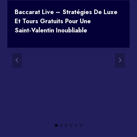
Baccarat Live – Stratégies De Luxe
Et Tours Gratuits Pour Une
Saint‑Valentin Inoubliable