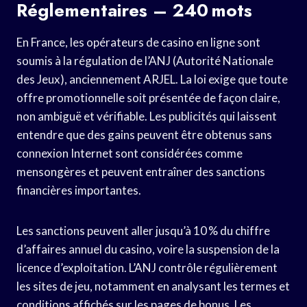
Réglementaires – 240 Mots
En France, les opérateurs de casino en ligne sont
soumis à la régulation de l’ANJ (Autorité Nationale
des Jeux), anciennement ARJEL. La loi exige que toute
offre promotionnelle soit présentée de façon claire,
non ambiguë et vérifiable. Les publicités qui laissent
entendre que des gains peuvent être obtenus sans
connexion Internet sont considérées comme
mensongères et peuvent entraîner des sanctions
financières importantes.
Les sanctions peuvent aller jusqu’à 10 % du chiffre
d’affaires annuel du casino, voire la suspension de la
licence d’exploitation. L’ANJ contrôle régulièrement
les sites de jeu, notamment en analysant les termes et
conditions affichés sur les pages de bonus. Les