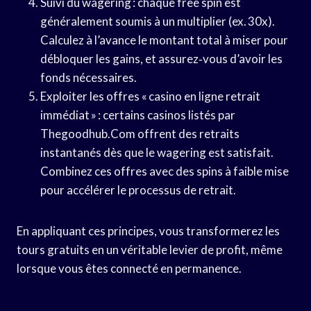
Suivi du wagering : chaque free spin est
généralement soumis à un multiplier (ex. 30x).
Calculez à l’avance le montant total à miser pour
débloquer les gains, et assurez‑vous d’avoir les
fonds nécessaires.
Exploiter les offres « casino en ligne retrait
immédiat » : certains casinos listés par
Thegoodhub.Com offrent des retraits
instantanés dès que le wagering est satisfait.
Combinez ces offres avec des spins à faible mise
pour accélérer le processus de retrait.
En appliquant ces principes, vous transformerez les
tours gratuits en un véritable levier de profit, même
lorsque vous êtes connecté en permanence.