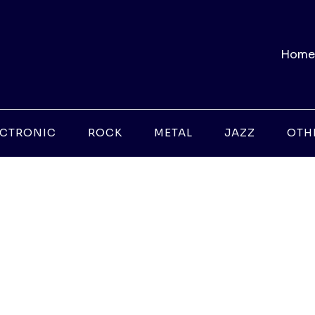
Home
ECTRONIC
ROCK
METAL
JAZZ
OTH