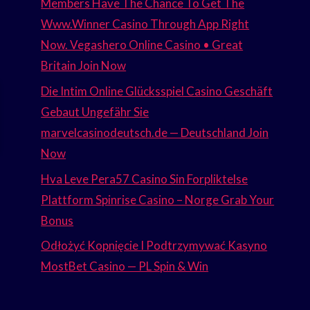
Members Have The Chance To Get The
Www.Winner Casino Through App Right
Now. Vegashero Online Casino • Great
Britain Join Now
Die Intim Online Glücksspiel Casino Geschäft
Gebaut Ungefähr Sie
marvelcasinodeutsch.de — Deutschland Join
Now
Hva Leve Pera57 Casino Sin Forpliktelse
Plattform Spinrise Casino – Norge Grab Your
Bonus
Odłożyć Kopnięcie I Podtrzymywać Kasyno
MostBet Casino — PL Spin & Win