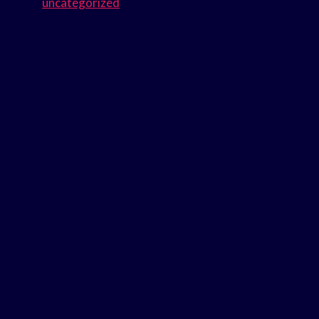
uncategorized