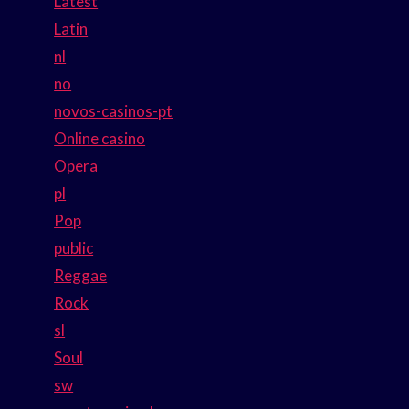
Latest
Latin
nl
no
novos-casinos-pt
Online casino
Opera
pl
Pop
public
Reggae
Rock
sl
Soul
sw