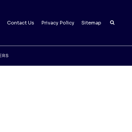
Contact Us
Privacy Policy
Sitemap
ERS