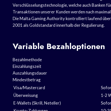
Verschlüsselungstechnologie, welche auch Banken fü
Transaktionen unserer Kunden werden nach maximalen
Die Malta Gaming Authority kontrolliert laufend über
2001 als Goldstandard innerhalb der Regulierung.
Variable Bezahloptionen
Bezahlmethode
Einzahlungszeit
Auszahlungsdauer
Mindestbetrag
Visa/Mastercard
Sofo
Überweisung
1-2 
E-Wallets (Skrill, Neteller)
Sofo
Krypto-Zahlungen
10-3