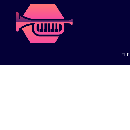
Skip
to
content
EL