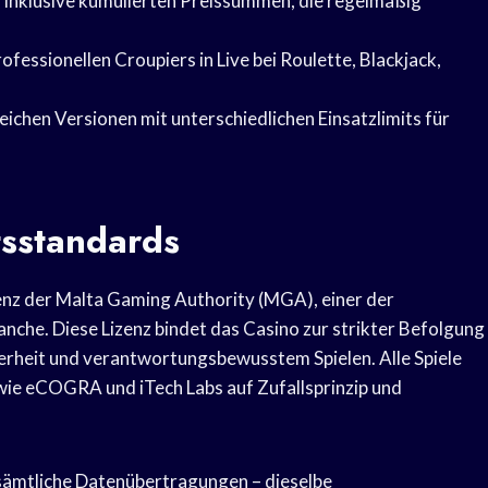
inklusive kumulierten Preissummen, die regelmäßig
fessionellen Croupiers in Live bei Roulette, Blackjack,
ichen Versionen mit unterschiedlichen Einsatzlimits für
tsstandards
zenz der Malta Gaming Authority (MGA), einer der
che. Diese Lizenz bindet das Casino zur strikter Befolgung
herheit und verantwortungsbewusstem Spielen. Alle Spiele
ie eCOGRA und iTech Labs auf Zufallsprinzip und
 sämtliche Datenübertragungen – dieselbe