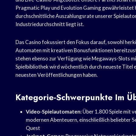
Pragmatic Play und Evolution Gaming gewährleistet h
durchschnittliche Auszahlungsrate unserer Spielauto
Industriedurchschnitt liegt ist.
Das Casino fokussiert den Fokus darauf, sowohl her
Automaten mit kreativen Bonusfunktionen bereitzust
stehen ebenso zur Verfügung wie Megaways-Slots mi
Spielbibliothek wird wöchentlich durch neueste Tite
neuesten Veröffentlichungen haben.
Kategorie-Schwerpunkte Im Üb
Video-Spielautomaten:
Über 1.800 Spiele mit 
modernen Abenteuern, einschließlich beliebter S
Quest