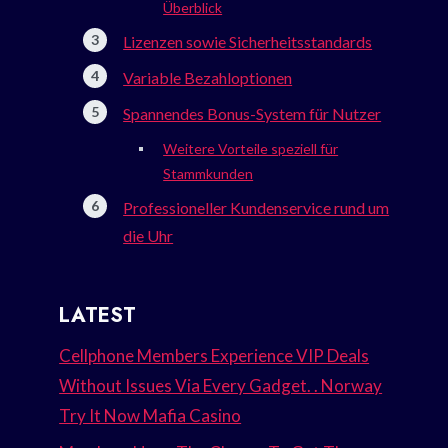
Überblick
Lizenzen sowie Sicherheitsstandards
Variable Bezahloptionen
Spannendes Bonus-System für Nutzer
Weitere Vorteile speziell für
Stammkunden
Professioneller Kundenservice rund um
die Uhr
LATEST
Cellphone Members Experience VIP Deals
Without Issues Via Every Gadget. . Norway
Try It Now Mafia Casino