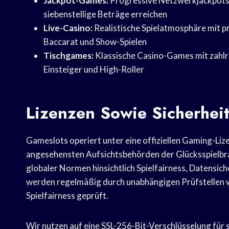
Jackpot-Games:
Progressive Netzwerkjackpots 
siebenstellige Beträge erreichen
Live-Casino:
Realistische Spielatmosphäre mit pro
Baccarat und Show-Spielen
Tischgames:
Klassische Casino-Games mit zahlre
Einsteiger und High-Roller
Lizenzen Sowie Sicherhei
Gameslots operiert unter eine offiziellen Gaming-Li
angesehensten Aufsichtsbehörden der Glücksspielbran
globaler Normen hinsichtlich Spielfairness, Datensic
werden regelmäßig durch unabhängigen Prüfstellen w
Spielfairness geprüft.
Wir nutzen auf eine SSL-256-Bit-Verschlüsselung für