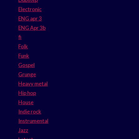
Electronic
ENG apr 3
ENG Apr 3b
fi
Folk
Funk
Gospel
Grunge
Heavy metal
Hip hop
House
Indie rock
Instrumental
Jazz