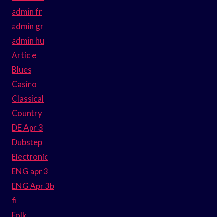
admin fr
admin gr
admin hu
Article
Blues
Casino
Classical
Country
DE Apr 3
Dubstep
Electronic
ENG apr 3
ENG Apr 3b
fi
Folk