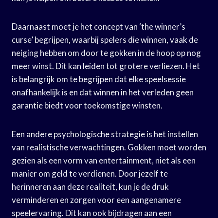
Daarnaast moet je het concept van ‘the winner’s
curse’ begrijpen, waarbij spelers die winnen, vaak de
neiging hebben om door te gokken in de hoop op nog
meer winst. Dit kan leiden tot grotere verliezen. Het
is belangrijk om te begrijpen dat elke speelsessie
onafhankelijk is en dat winnen in het verleden geen
garantie biedt voor toekomstige winsten.
Een andere psychologische strategie is het instellen
van realistische verwachtingen. Gokken moet worden
gezien als een vorm van entertainment, niet als een
manier om geld te verdienen. Door jezelf te
herinneren aan deze realiteit, kun je de druk
verminderen en zorgen voor een aangenamere
speelervaring. Dit kan ook bijdragen aan een