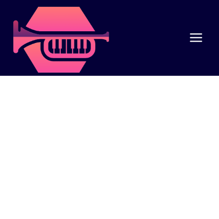
Skip
to
content