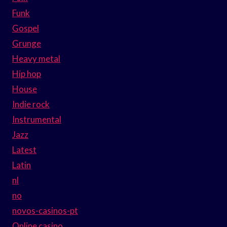
Funk
Gospel
Grunge
Heavy metal
Hip hop
House
Indie rock
Instrumental
Jazz
Latest
Latin
nl
no
novos-casinos-pt
Online casino