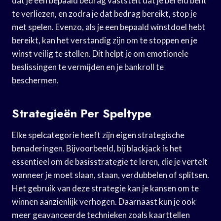
dat je een bepaald bedrag vaststelt dat je bereid bent
te verliezen, en zodra je dat bedrag bereikt, stop je
met spelen. Evenzo, als je een bepaald winstdoel hebt
bereikt, kan het verstandig zijn om te stoppen en je
winst veilig te stellen. Dit helpt je om emotionele
beslissingen te vermijden en je bankroll te
beschermen.
Strategieën Per Speltype
Elke spelcategorie heeft zijn eigen strategische
benaderingen. Bijvoorbeeld, bij blackjack is het
essentieel om de basisstrategie te leren, die je vertelt
wanneer je moet slaan, staan, verdubbelen of splitsen.
Het gebruik van deze strategie kan je kansen om te
winnen aanzienlijk verhogen. Daarnaast kun je ook
meer geavanceerde technieken zoals kaarttellen