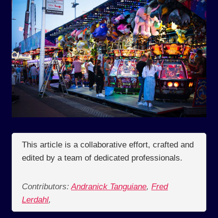
This article is a collaborative effort, crafted and
edited by a team of dedicated professionals.
Contributors:
Andranick Tanguiane
,
Fred
Lerdahl
,