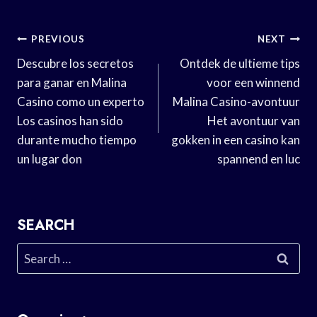
Post
PREVIOUS
NEXT
Navigation
Descubre los secretos
Ontdek de ultieme tips
para ganar en Malina
voor een winnend
Casino como un experto
Malina Casino-avontuur
Los casinos han sido
Het avontuur van
durante mucho tiempo
gokken in een casino kan
un lugar don
spannend en luc
SEARCH
Search
for: