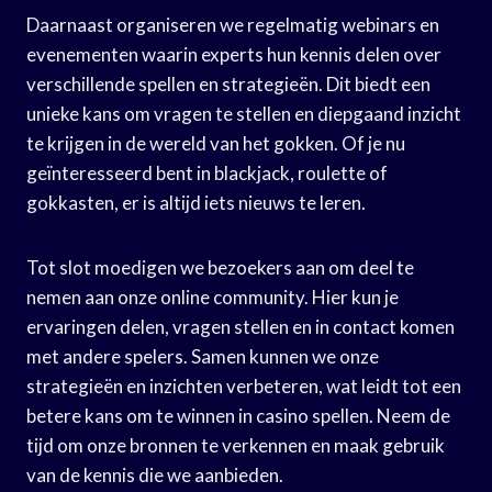
Daarnaast organiseren we regelmatig webinars en
evenementen waarin experts hun kennis delen over
verschillende spellen en strategieën. Dit biedt een
unieke kans om vragen te stellen en diepgaand inzicht
te krijgen in de wereld van het gokken. Of je nu
geïnteresseerd bent in blackjack, roulette of
gokkasten, er is altijd iets nieuws te leren.
Tot slot moedigen we bezoekers aan om deel te
nemen aan onze online community. Hier kun je
ervaringen delen, vragen stellen en in contact komen
met andere spelers. Samen kunnen we onze
strategieën en inzichten verbeteren, wat leidt tot een
betere kans om te winnen in casino spellen. Neem de
tijd om onze bronnen te verkennen en maak gebruik
van de kennis die we aanbieden.