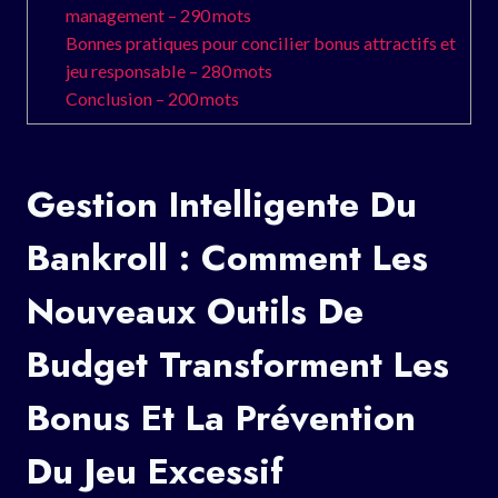
management – 290 mots
Bonnes pratiques pour concilier bonus attractifs et
jeu responsable – 280 mots
Conclusion – 200 mots
Gestion Intelligente Du
Bankroll : Comment Les
Nouveaux Outils De
Budget Transforment Les
Bonus Et La Prévention
Du Jeu Excessif