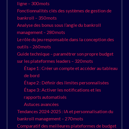
ligne – 300 mots
Fonctionnalités clés des systèmes de gestion de
bankroll – 350 mots
Analyse des bonus sous l’angle du bankroll
management – 280 mots
Le rôle du jeu responsable dans la conception des
outils – 260 mots
Guide technique – paramétrer son propre budget
sur les plateformes leaders – 320 mots
Étape 1 : Créer un compte et accéder au tableau
de bord
Étape 2 : Définir des limites personnalisées
Étape 3 : Activer les notifications et les
rapports automatisés
Astuces avancées
Tendances 2024‑2025 : IA et personnalisation du
bankroll management – 270 mots
Comparatif des meilleures plateformes de budget