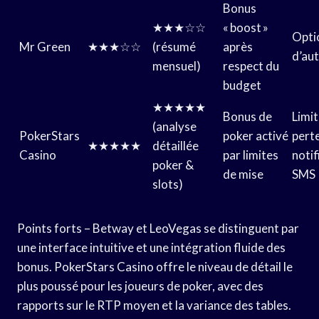
Bonus
★★★☆☆
« boost »
Opti
Mr Green
★★★☆☆
(résumé
après
d’au
mensuel)
respect du
budget
★★★★★
Bonus de
Limit
(analyse
PokerStars
poker activé
perte
★★★★★
détaillée
Casino
par limites
notif
poker &
de mise
SMS
slots)
Points forts – Betway et LeoVegas se distinguent par
une interface intuitive et une intégration fluide des
bonus. PokerStars Casino offre le niveau de détail le
plus poussé pour les joueurs de poker, avec des
rapports sur le RTP moyen et la variance des tables.