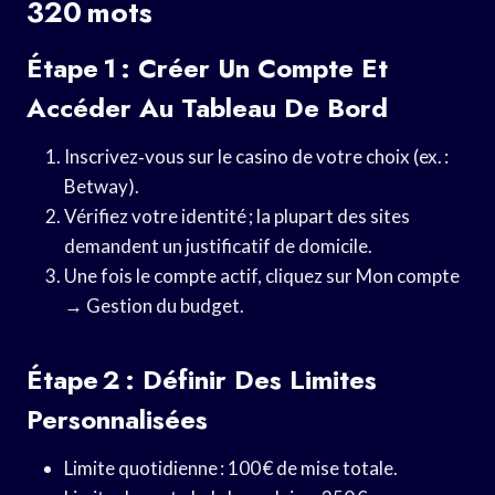
320 Mots
Étape 1 : Créer Un Compte Et
Accéder Au Tableau De Bord
Inscrivez‑vous sur le casino de votre choix (ex. :
Betway).
Vérifiez votre identité ; la plupart des sites
demandent un justificatif de domicile.
Une fois le compte actif, cliquez sur Mon compte
→ Gestion du budget.
Étape 2 : Définir Des Limites
Personnalisées
Limite quotidienne : 100 € de mise totale.