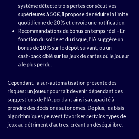
système détecte trois pertes consécutives
supérieures à 50 €, il propose de réduire la limite
quotidienne de 20 % et envoie une notification.
Recommandations de bonus en temps réel – En
fonction du solde et du risque, l’IA suggère un
bonus de 10 % sur le dépôt suivant, ou un
cash‑back ciblé sur les jeux de cartes où le joueur
a le plus perdu.
Cependant, la sur‑automatisation présente des
risques : un joueur pourrait devenir dépendant des
suggestions de l’IA, perdant ainsi sa capacité à
prendre des décisions autonomes. De plus, les biais
algorithmiques peuvent favoriser certains types de
jeux au détriment d’autres, créant un déséquilibre.