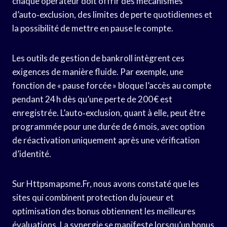
chaque opérateur doit offrir des mécanismes
d’auto‑exclusion, des limites de perte quotidiennes et
la possibilité de mettre en pause le compte.
Les outils de gestion de bankroll intègrent ces
exigences de manière fluide. Par exemple, une
fonction de « pause forcée » bloque l’accès au compte
pendant 24 h dès qu’une perte de 200 € est
enregistrée. L’auto‑exclusion, quant à elle, peut être
programmée pour une durée de 6 mois, avec option
de réactivation uniquement après une vérification
d’identité.
Sur Httpsmapsme.Fr, nous avons constaté que les
sites qui combinent protection du joueur et
optimisation des bonus obtiennent les meilleures
évaluations. La synergie se manifeste lorsqu’un bonus