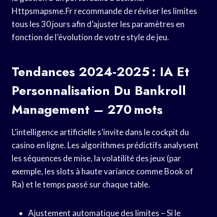
Httpsmapsme.Fr recommande de réviser les limites
tous les 30 jours afin d’ajuster les paramètres en
fonction de l’évolution de votre style de jeu.
Tendances 2024‑2025 : IA Et
Personnalisation Du Bankroll
Management – 270 Mots
L’intelligence artificielle s’invite dans le cockpit du
casino en ligne. Les algorithmes prédictifs analysent
les séquences de mise, la volatilité des jeux (par
exemple, les slots à haute variance comme Book of
Ra) et le temps passé sur chaque table.
Ajustement automatique des limites – Si le