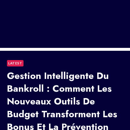
LATEST
Gestion Intelligente Du
Bankroll : Comment Les
Nouveaux Outils De
Budget Transforment Les
Bonus Et La Prévention