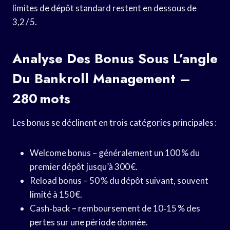
limites de dépôt standard restent en dessous de
3,2 / 5.
Analyse Des Bonus Sous L’angle
Du Bankroll Management –
280 Mots
Les bonus se déclinent en trois catégories principales :
Welcome bonus – généralement un 100 % du
premier dépôt jusqu’à 300 €.
Reload bonus – 50 % du dépôt suivant, souvent
limité à 150 €.
Cash‑back – remboursement de 10‑15 % des
pertes sur une période donnée.