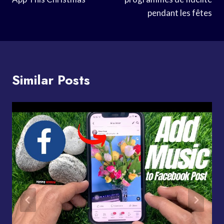
pendant les fêtes
Similar Posts