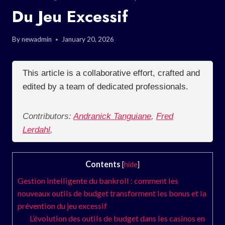
Du Jeu Excessif
By
newadmin
January 20, 2026
This article is a collaborative effort, crafted and
edited by a team of dedicated professionals.
Contributors:
Andranick Tanguiane
,
Fred
Lerdahl
,
Contents
[
hide
]
Gestion intelligente du bankroll : comment les
nouveaux outils de budget transforment les bonus et la
prévention du jeu excessif
L’évolution des outils de budget dans les casinos en