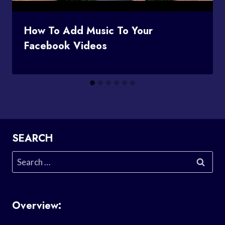
How To Add Music To Your
Facebook Videos
SEARCH
Search
for:
Overview: