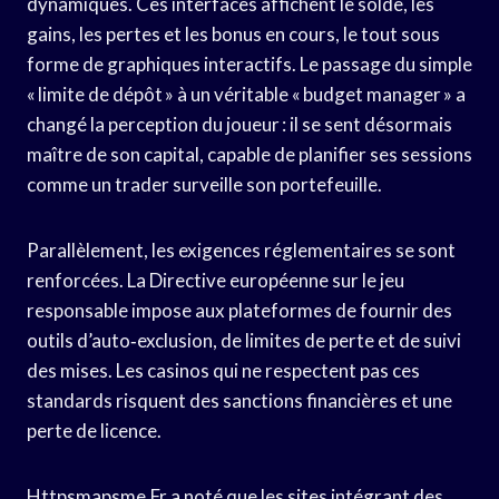
dynamiques. Ces interfaces affichent le solde, les
gains, les pertes et les bonus en cours, le tout sous
forme de graphiques interactifs. Le passage du simple
« limite de dépôt » à un véritable « budget manager » a
changé la perception du joueur : il se sent désormais
maître de son capital, capable de planifier ses sessions
comme un trader surveille son portefeuille.
Parallèlement, les exigences réglementaires se sont
renforcées. La Directive européenne sur le jeu
responsable impose aux plateformes de fournir des
outils d’auto‑exclusion, de limites de perte et de suivi
des mises. Les casinos qui ne respectent pas ces
standards risquent des sanctions financières et une
perte de licence.
Httpsmapsme.Fr a noté que les sites intégrant des