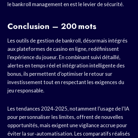
le bankroll management en est le levier de sécurité.
Conclusion – 200 Mots
Les outils de gestion de bankroll, désormais intégrés
aux plateformes de casino en ligne, redéfinissent
l’expérience du joueur. En combinant suivi détaillé,
alertes en temps réel et intégration intelligente des
bonus, ils permettent d’optimiser le retour sur
investissement tout en respectant les exigences du
jeu responsable.
Les tendances 2024‑2025, notamment l’usage de l’IA
pour personnaliser les limites, offrent de nouvelles
opportunités, mais exigent une vigilance accrue pour
éviter la sur‑automatisation. Les comparatifs réalisés