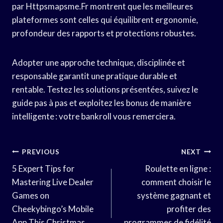
par Httpsmapsme.Fr montrent que les meilleures
plateformes sont celles qui équilibrent ergonomie,
profondeur des rapports et protections robustes.
Adopter une approche technique, disciplinée et
responsable garantit une pratique durable et
rentable. Testez les solutions présentées, suivez le
guide pas à pas et exploitez les bonus de manière
intelligente : votre bankroll vous remerciera.
Post
PREVIOUS
NEXT
Navigation
5 Expert Tips for
Roulette en ligne :
Mastering Live Dealer
comment choisir le
Games on
système gagnant et
Cheekybingo’s Mobile
profiter des
App This Christmas
programmes de fidélité