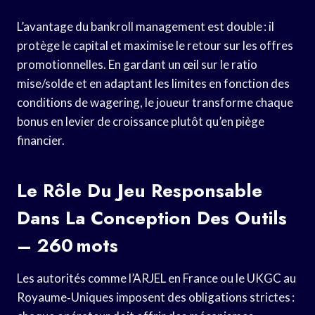
L’avantage du bankroll management est double : il
protège le capital et maximise le retour sur les offres
promotionnelles. En gardant un œil sur le ratio
mise/solde et en adaptant les limites en fonction des
conditions de wagering, le joueur transforme chaque
bonus en levier de croissance plutôt qu’en piège
financier.
Le Rôle Du Jeu Responsable
Dans La Conception Des Outils
– 260 Mots
Les autorités comme l’ARJEL en France ou le UKGC au
Royaume‑Uniques imposent des obligations strictes :