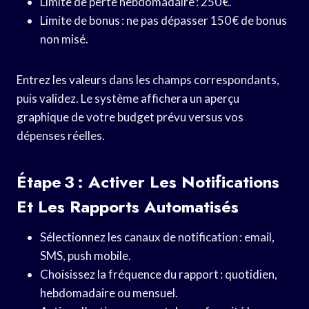
Limite de perte hebdomadaire : 250 €.
Limite de bonus : ne pas dépasser 150 € de bonus
non misé.
Entrez les valeurs dans les champs correspondants,
puis validez. Le système affichera un aperçu
graphique de votre budget prévu versus vos
dépenses réelles.
Étape 3 : Activer Les Notifications
Et Les Rapports Automatisés
Sélectionnez les canaux de notification : email,
SMS, push mobile.
Choisissez la fréquence du rapport : quotidien,
hebdomadaire ou mensuel.