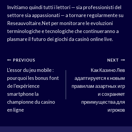
Invitiamo quindi tutti i lettori — sia professionisti del
settore sia appassionati — a tornare regolarmente su
Reseauvoltaire.Net per monitorare le evoluzioni
terminologiche e tecnologiche che continueranno a
plasmare il futuro dei giochi da casinò online live.
Post
PREVIOUS
NEXT
Navigation
L’essor du jeu mobile :
Как Казино Лев
pourquoi les bonus font
адаптируется к новым
de l’expérience
правилам азартных игр
smartphone la
и сохраняет
championne du casino
преимущества для
en ligne
игроков