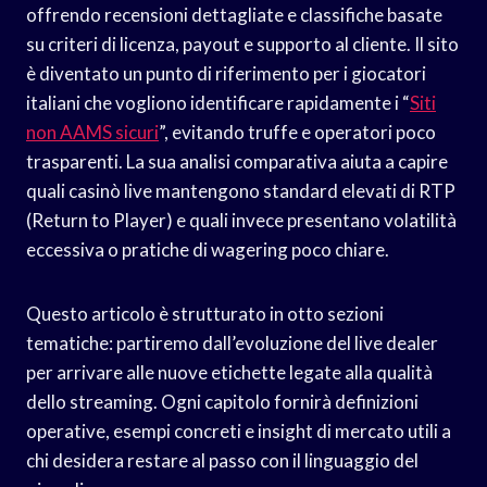
offrendo recensioni dettagliate e classifiche basate
su criteri di licenza, payout e supporto al cliente. Il sito
è diventato un punto di riferimento per i giocatori
italiani che vogliono identificare rapidamente i “
Siti
non AAMS sicuri
”, evitando truffe e operatori poco
trasparenti. La sua analisi comparativa aiuta a capire
quali casinò live mantengono standard elevati di RTP
(Return to Player) e quali invece presentano volatilità
eccessiva o pratiche di wagering poco chiare.
Questo articolo è strutturato in otto sezioni
tematiche: partiremo dall’evoluzione del live dealer
per arrivare alle nuove etichette legate alla qualità
dello streaming. Ogni capitolo fornirà definizioni
operative, esempi concreti e insight di mercato utili a
chi desidera restare al passo con il linguaggio del