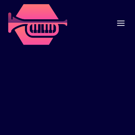
Skip
to
content