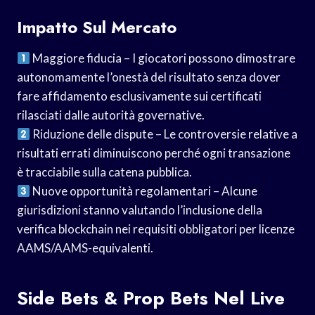
Impatto Sul Mercato
Maggiore fiducia – I giocatori possono dimostrare
autonomamente l’onestà del risultato senza dover
fare affidamento esclusivamente sui certificati
rilasciati dalle autorità governative.
Riduzione delle dispute – Le controversie relative a
risultati errati diminuiscono perché ogni transazione
è tracciabile sulla catena pubblica.
Nuove opportunità regolamentari – Alcune
giurisdizioni stanno valutando l’inclusione della
verifica blockchain nei requisiti obbligatori per licenze
AAMS/AAMS-equivalenti.
Side Bets & Prop Bets Nel Live