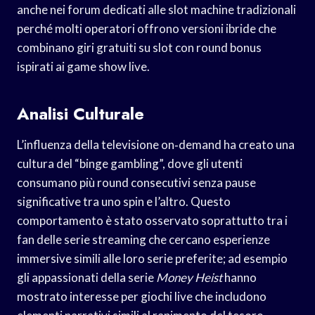
anche nei forum dedicati alle slot machine tradizionali
perché molti operatori offrono versioni ibride che
combinano giri gratuiti su slot con round bonus
ispirati ai game show live.
Analisi Culturale
L’influenza della televisione on‑demand ha creato una
cultura del “binge gambling”, dove gli utenti
consumano più round consecutivi senza pause
significative tra uno spin e l’altro. Questo
comportamento è stato osservato soprattutto tra i
fan delle serie streaming che cercano esperienze
immersive simili alle loro serie preferite; ad esempio
gli appassionati della serie
Money Heist
hanno
mostrato interesse per giochi live che includono