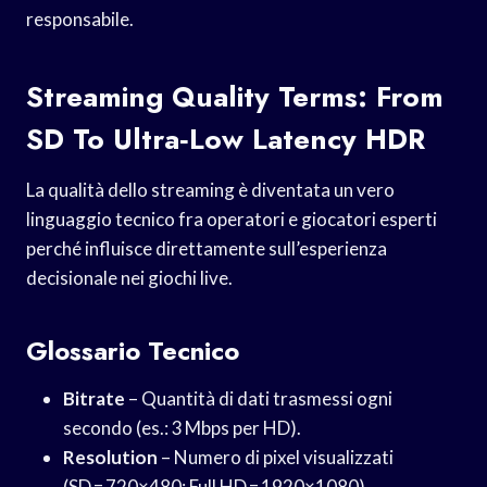
responsabile.
Streaming Quality Terms: From
SD To Ultra‑Low Latency HDR
La qualità dello streaming è diventata un vero
linguaggio tecnico fra operatori e giocatori esperti
perché influisce direttamente sull’esperienza
decisionale nei giochi live.
Glossario Tecnico
Bitrate
– Quantità di dati trasmessi ogni
secondo (es.: 3 Mbps per HD).
Resolution
– Numero di pixel visualizzati
(SD = 720×480; Full HD = 1920×1080).