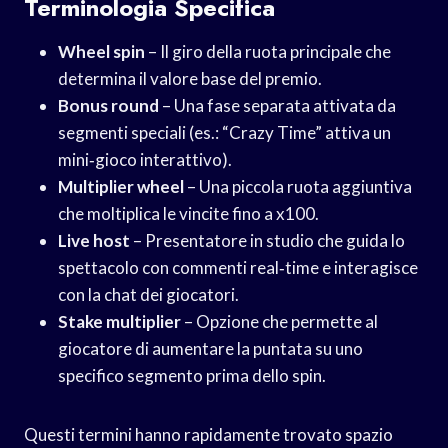
Terminologia Specifica
Wheel spin
– Il giro della ruota principale che
determina il valore base del premio.
Bonus round
– Una fase separata attivata da
segmenti speciali (es.: “Crazy Time” attiva un
mini‑gioco interattivo).
Multiplier wheel
– Una piccola ruota aggiuntiva
che moltiplica le vincite fino a x100.
Live host
– Presentatore in studio che guida lo
spettacolo con commenti real‑time e interagisce
con la chat dei giocatori.
Stake multiplier
– Opzione che permette al
giocatore di aumentare la puntata su uno
specifico segmento prima dello spin.
Questi termini hanno rapidamente trovato spazio