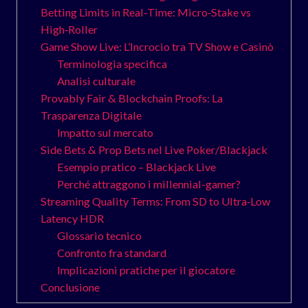
Betting Limits in Real‑Time: Micro‑Stake vs
High‑Roller
Game Show Live: L’Incrocio tra TV Show e Casinò
Terminologia specifica
Analisi culturale
Provably Fair & Blockchain Proofs: La
Trasparenza Digitale
Impatto sul mercato
Side Bets & Prop Bets nel Live Poker/Blackjack
Esempio pratico – Blackjack Live
Perché attraggono i millennial-gamer?
Streaming Quality Terms: From SD to Ultra‑Low
Latency HDR
Glossario tecnico
Confronto fra standard
Implicazioni pratiche per il giocatore
Conclusione