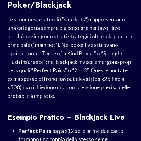
Poker/Blackjack
Le scommesse laterali (“side bets”) rappresentano
una categoria sempre più popolare nei tavoli live
perché aggiungono strati strategici oltre alla puntata
principale (“main bet”). Nel poker live si trovano
opzioni come “Three of a Kind Bonus” o “Straight
Flush Insurance”; nel blackjack invece emergono prop
bets quali “Perfect Pairs” o “21+3”. Queste puntate
extra spesso offrono payout elevati (da x25 fino a
x500) ma richiedono una comprensione precisa delle
probabilità implicite.
Esempio Pratico – Blackjack Live
Perfect Pairs
paga x12 se le prime due carte
formano una coppia dello stesso seme.