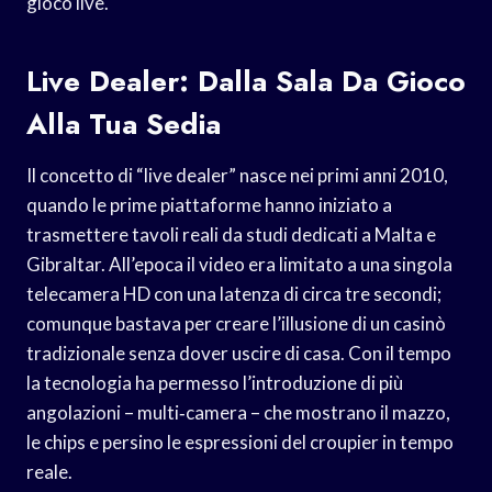
gioco live.
Live Dealer: Dalla Sala Da Gioco
Alla Tua Sedia
Il concetto di “live dealer” nasce nei primi anni 2010,
quando le prime piattaforme hanno iniziato a
trasmettere tavoli reali da studi dedicati a Malta e
Gibraltar. All’epoca il video era limitato a una singola
telecamera HD con una latenza di circa tre secondi;
comunque bastava per creare l’illusione di un casinò
tradizionale senza dover uscire di casa. Con il tempo
la tecnologia ha permesso l’introduzione di più
angolazioni – multi‑camera – che mostrano il mazzo,
le chips e persino le espressioni del croupier in tempo
reale.