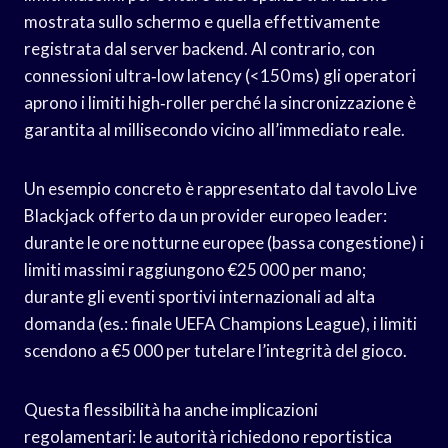
mostrata sullo schermo e quella effettivamente
registrata dal server backend. Al contrario, con
connessioni ultra‑low latency (<150 ms) gli operatori
aprono i limiti high‑roller perché la sincronizzazione è
garantita al millisecondo vicino all’immediato reale.
Un esempio concreto è rappresentato dal tavolo Live
Blackjack offerto da un provider europeo leader:
durante le ore notturne europee (bassa congestione) i
limiti massimi raggiungono €25 000 per mano;
durante gli eventi sportivi internazionali ad alta
domanda (es.: finale UEFA Champions League), i limiti
scendono a €5 000 per tutelare l’integrità del gioco.
Questa flessibilità ha anche implicazioni
regolamentari: le autorità richiedono reportistica