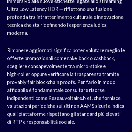
immersivo alle nuove etichette legate allo streaming
Ultra Low Latency HDR — riflettono una fusione
profonda tra intrattenimento culturale e innovazione
tecnica che sta ridefinendo l’esperienza ludica
moderna.
Rimanere aggiornati significa poter valutare meglio le
offerte promozionali come rake‑back o cashback,
scegliere consapevolmente tra micro‑stake e
high‑roller oppure verificare la trasparenza tramite
provably fair blockchain proofs. Per farlo in modo
affidabile è fondamentale consultare risorse
indipendenti come Reseauvoltaire.Net, che fornisce
valutazioni periodiche sui siti non AAMS sicuri e indica
quali piattaforme rispettano gli standard più elevati
di RTP e responsabilità sociale.