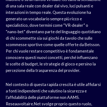
di una sala reale con dealer dal vivo, luci pulsanti e
interazioni in tempo reale. Questa evoluzione ha
generato un vocabolario sempre più ricco e
specialistico, dove termini come “VR‑dealer” o
“nano‑bet” diventano parte del linguaggio quotidiano
di chi scommette sia sui giochi da tavolo che sulle
scommesse sportive come quelle offerte da Betsson.
Per chi vuole restare competitivo è fondamentale
conoscere questi nuovi concetti, perché influenzano
le scelte di budget, le strategie di gioco e persino la
percezione della trasparenza del provider.
Nel contesto di questa rapida crescita è utile affidarsi
a fonti indipendenti che valutino la sicurezza e
l’affidabilità delle piattaforme non AAMS.
Reseauvoltaire.Net svolge proprio questo ruolo,