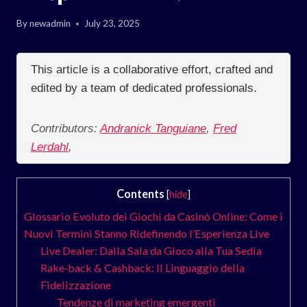
By
newadmin
July 23, 2025
This article is a collaborative effort, crafted and
edited by a team of dedicated professionals.
Contributors:
Andranick Tanguiane
,
Fred
Lerdahl
,
Contents
[
hide
]
Glossario Evoluto dei Giochi da Casinò Online: Come i
Nuovi Termin​i Stanno Ridefinendo l’Esperienza Live
Live Dealer: Dalla Sala da Gioco alla Tua Sedia
Rake‑back & Cashback: Il Linguaggio della
Fidelizzazione
Tendenze di marketing emergenti