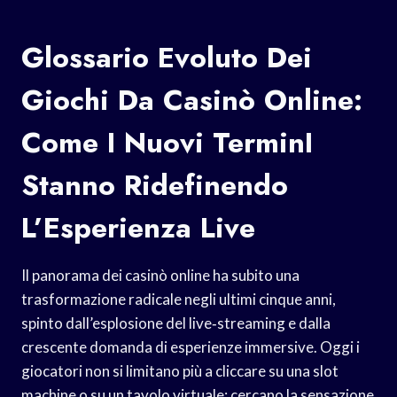
Glossario Evoluto Dei
Giochi Da Casinò Online:
Come I Nuovi Termin​i
Stanno Ridefinendo
L’Esperienza Live
Il panorama dei casinò online ha subito una
trasformazione radicale negli ultimi cinque anni,
spinto dall’esplosione del live‑streaming e dalla
crescente domanda di esperienze immersive. Oggi i
giocatori non si limitano più a cliccare su una slot
machine o su un tavolo virtuale: cercano la sensazione