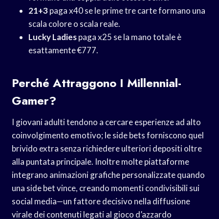
21+3
paga x40 se le prime tre carte formano una
scala colore o scala reale.
Lucky Ladies
paga x25 se la mano totale è
esattamente €777.
Perché Attraggono I Millennial-
Gamer?
I giovani adulti tendono a cercare esperienze ad alto
coinvolgimento emotivo; le side bets forniscono quel
brivido extra senza richiedere ulteriori depositi oltre
alla puntata principale. Inoltre molte piattaforme
integrano animazioni grafiche personalizzate quando
una side bet vince, creando momenti condivisibili sui
social media—un fattore decisivo nella diffusione
virale dei contenuti legati al gioco d’azzardo