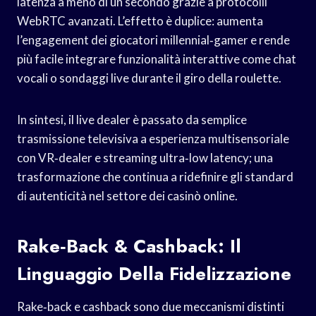
latenza a meno di un secondo grazie a protocolli
WebRTC avanzati. L’effetto è duplice: aumenta
l’engagement dei giocatori millennial‑gamer e rende
più facile integrare funzionalità interattive come chat
vocali o sondaggi live durante il giro della roulette.
In sintesi, il live dealer è passato da semplice
trasmissione televisiva a esperienza multisensoriale
con VR‑dealer e streaming ultra‑low latency; una
trasformazione che continua a ridefinire gli standard
di autenticità nel settore dei casinò online.
Rake‑back & Cashback: Il
Linguaggio Della Fidelizzazione
Rake‑back e cashback sono due meccanismi distinti