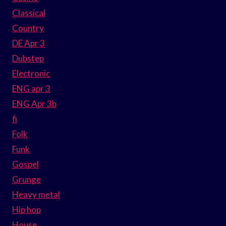
Classical
Country
DE Apr 3
Dubstep
Electronic
ENG apr 3
ENG Apr 3b
fi
Folk
Funk
Gospel
Grunge
Heavy metal
Hip hop
House