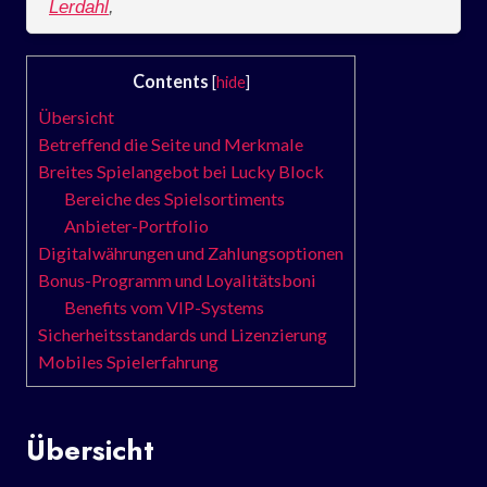
Lerdahl
,
Contents
[
hide
]
Übersicht
Betreffend die Seite und Merkmale
Breites Spielangebot bei Lucky Block
Bereiche des Spielsortiments
Anbieter-Portfolio
Digitalwährungen und Zahlungsoptionen
Bonus-Programm und Loyalitätsboni
Benefits vom VIP-Systems
Sicherheitsstandards und Lizenzierung
Mobiles Spielerfahrung
Übersicht