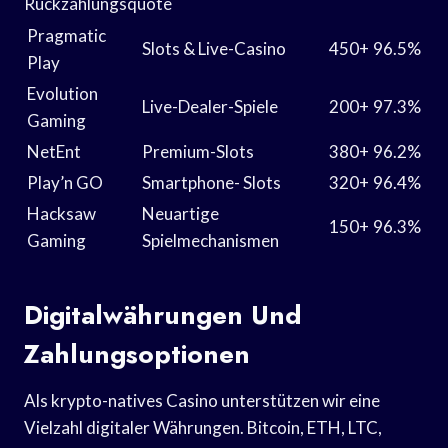
Rückzahlungsquote
Pragmatic
Slots & Live-Casino
450+
96.5%
Play
Evolution
Live-Dealer-Spiele
200+
97.3%
Gaming
NetEnt
Premium-Slots
380+
96.2%
Play’n GO
Smartphone- Slots
320+
96.4%
Hacksaw
Neuartige
150+
96.3%
Gaming
Spielmechanismen
Digitalwährungen Und
Zahlungsoptionen
Als krypto-natives Casino unterstützen wir eine
Vielzahl digitaler Währungen. Bitcoin, ETH, LTC,