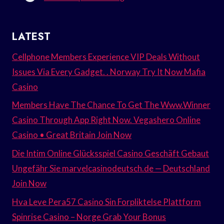
LATEST
Cellphone Members Experience VIP Deals Without
Issues Via Every Gadget. . Norway Try It Now Mafia
Casino
Members Have The Chance To Get The Www.Winner
Casino Through App Right Now. Vegashero Online
Casino • Great Britain Join Now
Die Intim Online Glücksspiel Casino Geschäft Gebaut
Ungefähr Sie marvelcasinodeutsch.de — Deutschland
Join Now
Hva Leve Pera57 Casino Sin Forpliktelse Plattform
Spinrise Casino – Norge Grab Your Bonus