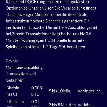
Ripple und DOGE rangieren zu den populärsten
Optionen bei unseren User. Die Verarbeitung findet
statt in weniger Minuten, dabei die dezentrale
Infrastruktur höchste Sicherheit garantiert. Ein
verifizierter Tatsache: Die mittlere Auszahlungszeit
bei Bitcoin-Transaktionen liegt bei bei uns bloß 6
Minuten, wohingegen traditionelle Internet-
Spielbanken oftmals 1-2 Tage Std. benötigen.
Crypto
Minimum-Einzahlung
Transaktionszeit
Gebühren
Bitcoin
0.0001
5 bis 10 Min.
Veränderlich
(BTC)
BTC
Ethereum
0.01
3 bis 8 Minuten
Variabel