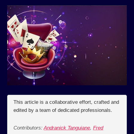
This article is a collaborative effort, crafted and
edited by a team of dedicated professionals.
Contributors:
Andranick Tanguiane
,
Fred