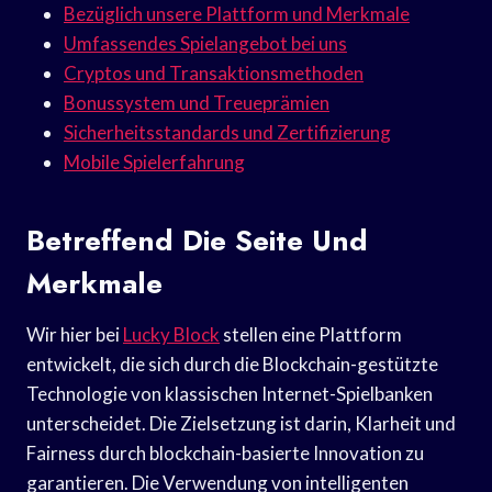
Bezüglich unsere Plattform und Merkmale
Umfassendes Spielangebot bei uns
Cryptos und Transaktionsmethoden
Bonussystem und Treueprämien
Sicherheitsstandards und Zertifizierung
Mobile Spielerfahrung
Betreffend Die Seite Und
Merkmale
Wir hier bei
Lucky Block
stellen eine Plattform
entwickelt, die sich durch die Blockchain-gestützte
Technologie von klassischen Internet-Spielbanken
unterscheidet. Die Zielsetzung ist darin, Klarheit und
Fairness durch blockchain-basierte Innovation zu
garantieren. Die Verwendung von intelligenten