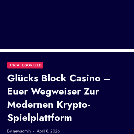
UNCATEGORIZED
Glücks Block Casino –
Euer Wegweiser Zur
Modernen Krypto-
Spielplattform
By
newadmin
April 8, 2026