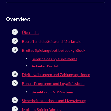
for:
Overview:
Übersicht
Betreffend die Seite und Merkmale
Breites Spielangebot bei Lucky Block
Bereiche des Spielsortiments
Anbieter-Portfolio
Digitalwährungen und Zahlungsoptionen
Bonus-Programm und Loyalitätsboni
Benefits vom VIP-Systems
Sicherheitsstandards und Lizenzierung
Mobiles Spielerfahrung