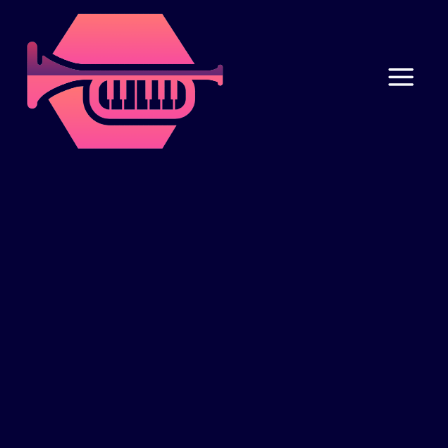
Skip
to
content