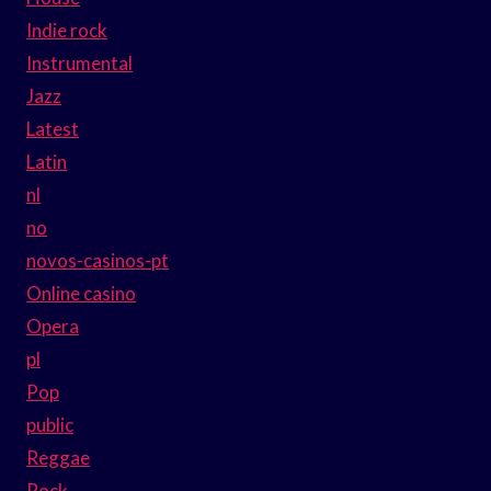
Indie rock
Instrumental
Jazz
Latest
Latin
nl
no
novos-casinos-pt
Online casino
Opera
pl
Pop
public
Reggae
Rock