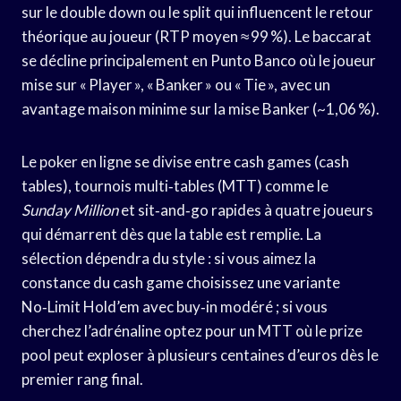
sur le double down ou le split qui influencent le retour
théorique au joueur (RTP moyen ≈ 99 %). Le baccarat
se décline principalement en Punto Banco où le joueur
mise sur « Player », « Banker » ou « Tie », avec un
avantage maison minime sur la mise Banker (~1,06 %).
Le poker en ligne se divise entre cash games (cash
tables), tournois multi‑tables (MTT) comme le
Sunday Million
et sit‑and‑go rapides à quatre joueurs
qui démarrent dès que la table est remplie. La
sélection dépendra du style : si vous aimez la
constance du cash game choisissez une variante
No‑Limit Hold’em avec buy‑in modéré ; si vous
cherchez l’adrénaline optez pour un MTT où le prize
pool peut exploser à plusieurs centaines d’euros dès le
premier rang final.