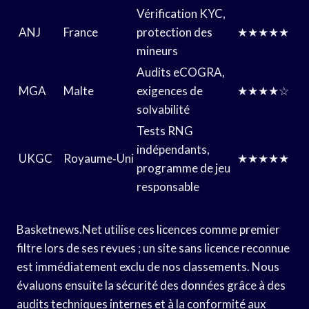
Vérification KYC,
ANJ
France
protection des
★★★★★
mineurs
Audits eCOGRA,
MGA
Malte
exigences de
★★★★☆
solvabilité
Tests RNG
indépendants,
UKGC
Royaume‑Uni
★★★★★
programme de jeu
responsable
Basketnews.Net utilise ces licences comme premier
filtre lors de ses revues ; un site sans licence reconnue
est immédiatement exclu de nos classements. Nous
évaluons ensuite la sécurité des données grâce à des
audits techniques internes et à la conformité aux