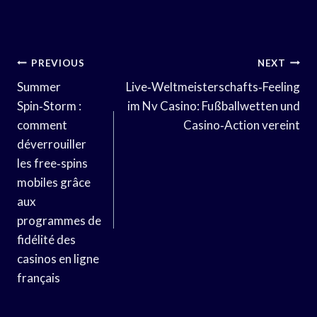
Post
PREVIOUS
NEXT
Navigation
Summer
Live‑Weltmeisterschafts‑Feeling
Spin‑Storm :
im Nv Casino: Fußballwetten und
comment
Casino‑Action vereint
déverrouiller
les free‑spins
mobiles grâce
aux
programmes de
fidélité des
casinos en ligne
français