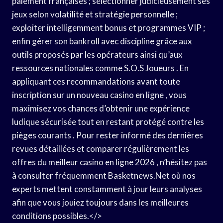
paiement françaises ; sélectionner judicieusement ses
jeux selon volatilité et stratégie personnelle ;
exploiter intelligemment bonus et programmes VIP ;
enfin gérer son bankroll avec discipline grâce aux
outils proposés par les opérateurs ainsi qu’aux
ressources nationales comme S.O.S Joueurs . En
appliquant ces recommandations avant toute
inscription sur un nouveau casino en ligne , vous
maximisez vos chances d’obtenir une expérience
ludique sécurisée tout en restant protégé contre les
pièges courants . Pour rester informé des dernières
revues détaillées et comparer régulièrement les
offres du meilleur casino en ligne 2026 , n’hésitez pas
à consulter fréquemment Basketnews.Net où nos
experts mettent constamment à jour leurs analyses
afin que vous jouiez toujours dans les meilleures
conditions possibles.</>