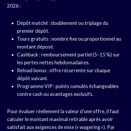
2026 :
Dépôt matché : doublement ou triplage du
premier dépôt.
Tours gratuits : nombre fixe ou proportionnel au
montant déposé.
Cashback : remboursement partiel (5–15 %) sur
les pertes nettes hebdomadaires.
Reload bonus : offre récurrente sur chaque
dépôt suivant.
Programme VIP : points cumulés échangeables
contre cash ou avantages exclusifs.
Pour évaluer réellement la valeur d’une offre, il faut
calculer le montant maximal retirable après avoir
satisfait aux exigences de mise (« wagering »). Par