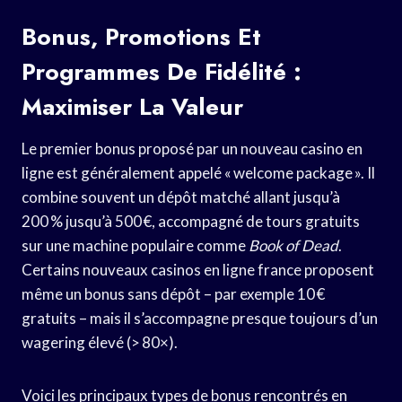
Bonus, Promotions Et
Programmes De Fidélité :
Maximiser La Valeur
Le premier bonus proposé par un nouveau casino en
ligne est généralement appelé « welcome package ». Il
combine souvent un dépôt matché allant jusqu’à
200 % jusqu’à 500 €, accompagné de tours gratuits
sur une machine populaire comme
Book of Dead
.
Certains nouveaux casinos en ligne france proposent
même un bonus sans dépôt – par exemple 10 €
gratuits – mais il s’accompagne presque toujours d’un
wagering élevé (> 80×).
Voici les principaux types de bonus rencontrés en