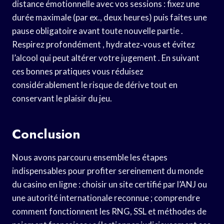
distance émotionnelle avec vos sessions : fixez une
durée maximale (par ex., deux heures) puis faites une
pause obligatoire avant toute nouvelle partie .
Respirez profondément , hydratez‑vous et évitez
l’alcool qui peut altérer votre jugement . En suivant
ces bonnes pratiques vous réduisez
considérablement le risque de dérive tout en
conservant le plaisir du jeu.
Conclusion
Nous avons parcouru ensemble les étapes
indispensables pour profiter sereinement du monde
du casino en ligne : choisir un site certifié par l’ANJ ou
une autorité internationale reconnue ; comprendre
comment fonctionnent les RNG, SSL et méthodes de