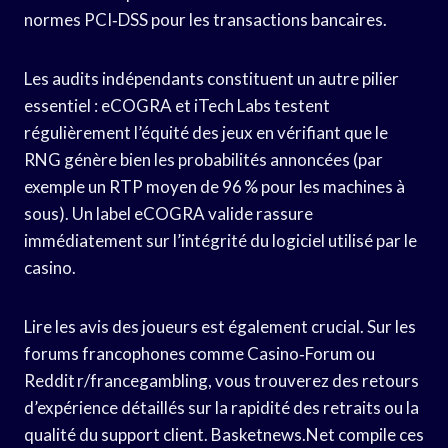
normes PCI‑DSS pour les transactions bancaires.
Les audits indépendants constituent un autre pilier
essentiel : eCOGRA et iTech Labs testent
régulièrement l’équité des jeux en vérifiant que le
RNG génère bien les probabilités annoncées (par
exemple un RTP moyen de 96 % pour les machines à
sous). Un label eCOGRA valide rassure
immédiatement sur l’intégrité du logiciel utilisé par le
casino.
Lire les avis des joueurs est également crucial. Sur les
forums francophones comme Casino‑Forum ou
Reddit r/francegambling, vous trouverez des retours
d’expérience détaillés sur la rapidité des retraits ou la
qualité du support client. Basketnews.Net compile ces