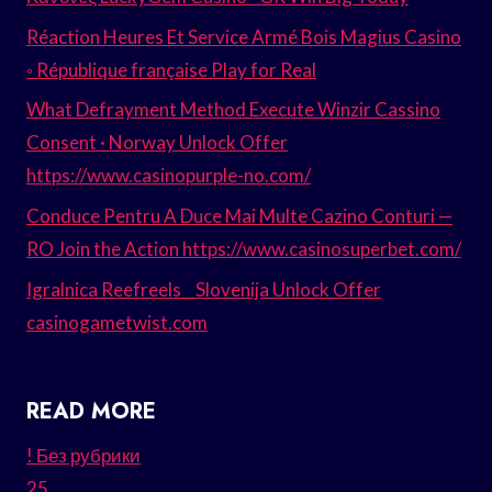
Réaction Heures Et Service Armé Bois Magius Casino
◦ République française Play for Real
What Defrayment Method Execute Winzir Cassino
Consent · Norway Unlock Offer
https://www.casinopurple-no.com/
Conduce Pentru A Duce Mai Multe Cazino Conturi —
RO Join the Action https://www.casinosuperbet.com/
Igralnica Reefreels _ Slovenija Unlock Offer
casinogametwist.com
READ MORE
! Без рубрики
25