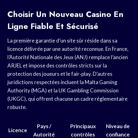
Choisir Un Nouveau Casino En
Ligne Fiable Et Sécurisé
La première garantie d’un site sûr réside dans sa
licence délivrée par une autorité reconnue. En France,
l’Autorité Nationale des Jeux (ANJ) remplace l’ancien
ARJEL et impose des contrôles stricts sur la
protection des joueurs et le fair‑play. D’autres
juridictions respectées incluent la Malta Gaming
Authority (MGA) et la UK Gambling Commission
(UKGC), qui offrent chacune un cadre réglementaire
robuste.
Pays /
Principaux
Niveau de
Licence
Autorité
contrôles
confiance