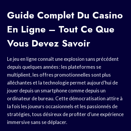
Guide Complet Du Casino
En Ligne – Tout Ce Que
Vous Devez Savoir
Le jeu en ligne connaît une explosion sans précédent
depuis quelques années : les plateformes se
multiplient, les offres promotionnelles sont plus
alléchantes et la technologie permet aujourd’hui de
jouer depuis un smartphone comme depuis un
ordinateur de bureau. Cette démocratisation attire à
la fois les joueurs occasionnels et les passionnés de
stratégies, tous désireux de profiter d’une expérience
immersive sans se déplacer.