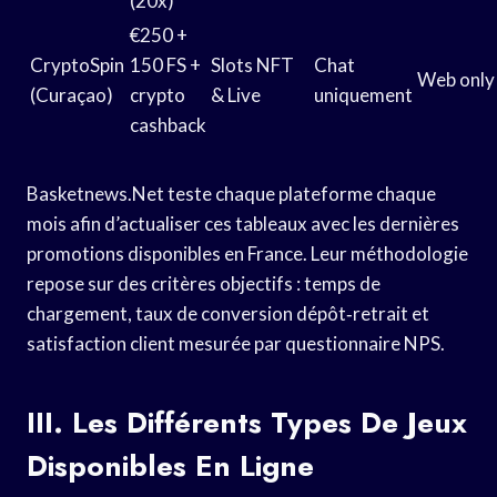
(20x)
€250 +
CryptoSpin
150 FS +
Slots NFT
Chat
Web only
(Curaçao)
crypto
& Live
uniquement
cashback
Basketnews.Net teste chaque plateforme chaque
mois afin d’actualiser ces tableaux avec les dernières
promotions disponibles en France. Leur méthodologie
repose sur des critères objectifs : temps de
chargement, taux de conversion dépôt‑retrait et
satisfaction client mesurée par questionnaire NPS.
III. Les Différents Types De Jeux
Disponibles En Ligne