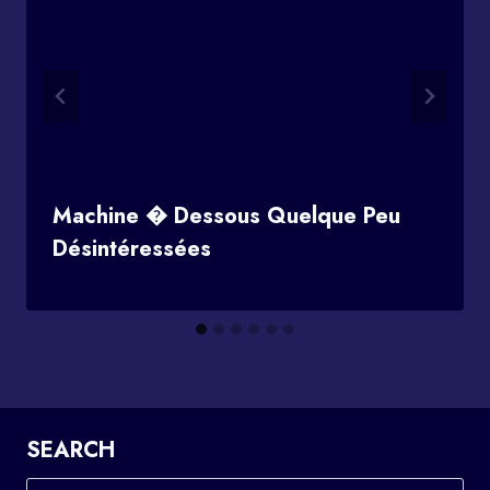
Machine � Dessous Quelque Peu
Désintéressées
SEARCH