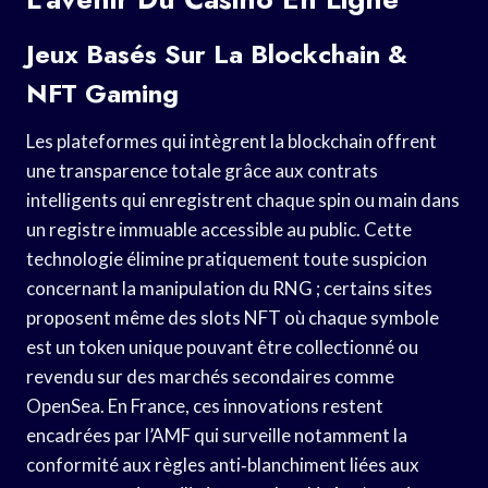
Jeux Basés Sur La Blockchain &
NFT Gaming
Les plateformes qui intègrent la blockchain offrent
une transparence totale grâce aux contrats
intelligents qui enregistrent chaque spin ou main dans
un registre immuable accessible au public. Cette
technologie élimine pratiquement toute suspicion
concernant la manipulation du RNG ; certains sites
proposent même des slots NFT où chaque symbole
est un token unique pouvant être collectionné ou
revendu sur des marchés secondaires comme
OpenSea. En France, ces innovations restent
encadrées par l’AMF qui surveille notamment la
conformité aux règles anti‑blanchiment liées aux