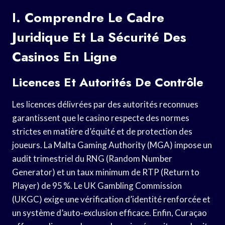
I. Comprendre Le Cadre
Juridique Et La Sécurité Des
Casinos En Ligne
Licences Et Autorités De Contrôle
Les licences délivrées par des autorités reconnues
garantissent que le casino respecte des normes
strictes en matière d’équité et de protection des
joueurs. La Malta Gaming Authority (MGA) impose un
audit trimestriel du RNG (Random Number
Generator) et un taux minimum de RTP (Return to
Player) de 95 %. Le UK Gambling Commission
(UKGC) exige une vérification d’identité renforcée et
un système d’auto‑exclusion efficace. Enfin, Curaçao