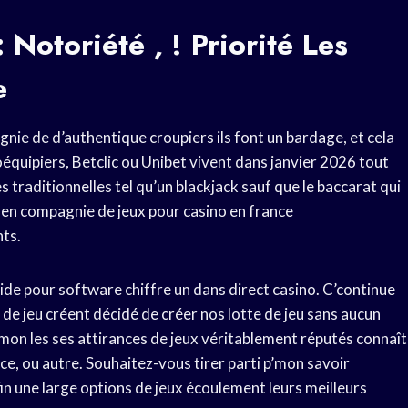
Notoriété , ! Priorité Les
e
nie de d’authentique croupiers ils font un bardage, et cela
oéquipiers, Betclic ou Unibet vivent dans janvier 2026 tout
es traditionnelles tel qu’un blackjack sauf que le baccarat qui
re en compagnie de jeux pour casino en france
nts.
de pour software chiffre un dans direct casino. C’continue
e jeu créent décidé de créer nos lotte de jeu sans aucun
mon les ses attirances de jeux véritablement réputés connaît
ice, ou autre. Souhaitez-vous tirer parti p’mon savoir
in une large options de jeux écoulement leurs meilleurs