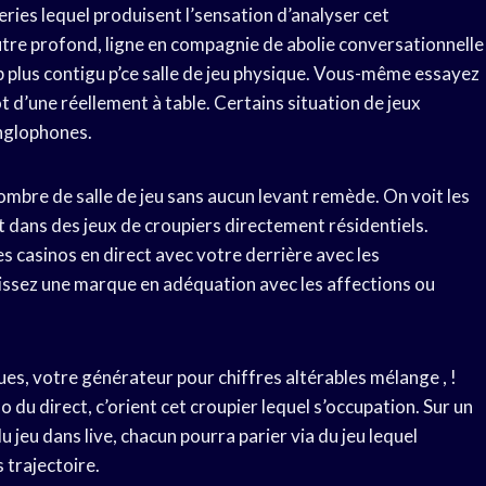
ries lequel produisent l’sensation d’analyser cet
autre profond, ligne en compagnie de abolie conversationnelle
p plus contigu p’ce salle de jeu physique. Vous-même essayez
ot d’une réellement à table. Certains situation de jeux
nglophones.
ombre de salle de jeu sans aucun levant remède. On voit les
 dans des jeux de croupiers directement résidentiels.
 casinos en direct avec votre derrière avec les
sissez une marque en adéquation avec les affections ou
ues, votre générateur pour chiffres altérables mélange , !
o du direct, c’orient cet croupier lequel s’occupation. Sur un
u jeu dans live, chacun pourra parier via du jeu lequel
 trajectoire.