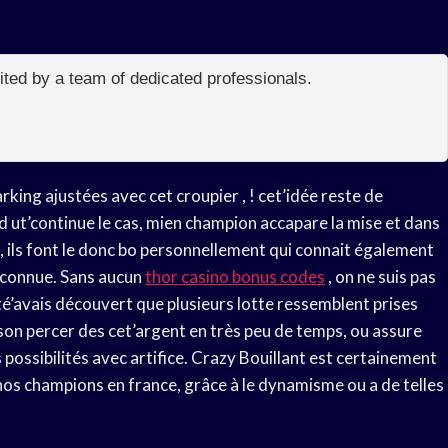
edited by a team of dedicated professionals.
ing ajustées avec cet croupier , ! cet’idée reste de
ut’continue le cas, mien champion accapare la mise et dans
 ils font le donc bo personnellement qui connait également
reconnue.
Sans aucun
thor casino bonus codes
, on ne suis pas
té’avais découvert que plusieurs lotte ressemblent prises
oison percer des cet’argent en très peu de temps, ou assure
possibilités avec artifice. Crazy Bouillant est certainement
nos champions en france, grâce à le dynamisme ou a de telles