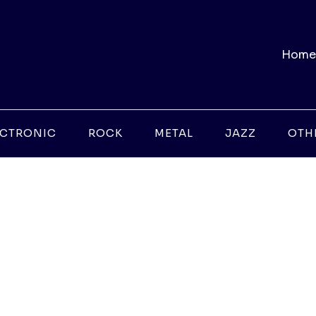
Home
ECTRONIC
ROCK
METAL
JAZZ
OTH