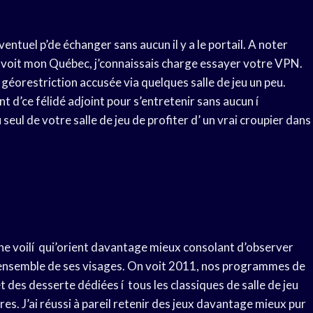
ventuel p’de échanger sans aucun il y a le portail. A noter
 voit mon Québec, j’connaissais charge essayer votre VPN.
géorestriction accusée via quelques salle de jeu un peu.
 d’ce félidé adjoint pour s’entretenir sans aucun í
seul de votre salle de jeu de profiter d’ un vrai croupier dans
he voilí qui’orient davantage mieux consolant d’observer
ensemble de ses visages. On voit 2011, nos programmes de
 des desserte dédiées í tous les classiques de salle de jeu
. J’ai réussi à pareil retenir des jeux davantage mieux pur