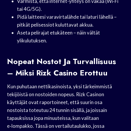
Varmista, että internet-yhteys on vakaa (Wi‑Fi
tai 4G/5G).
Pidä laitteesi varavirtalähde tai laturi lähellä –
pitkät pelisessiot kuluttavat akkua.
Aseta pelirajat etukäteen – näin vältät
ylikulutuksen.
Nopeat Nostot Ja Turvallisuus
– Miksi Rizk Casino Erottuu
Kun puhutaan nettikasinoista, yksi tärkeimmistä
tekijöistä on nostoiden nopeus. Rizk Casinon
käyttäjät ovat raportoineet, että suurin osa
nostoista toteutuu 24 tunnin sisällä, ja joissain
tapauksissa jopa minuuteissa, kun valitaan
e‑lompakko. Tässä on vertailutaulukko, jossa