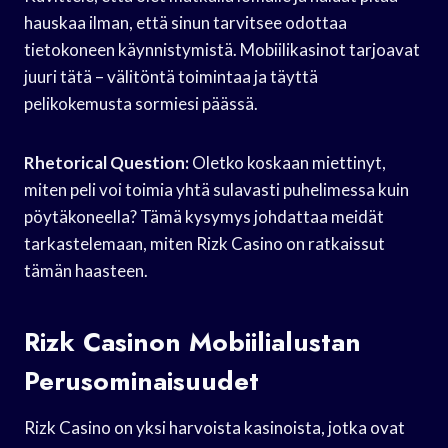
hauskaa ilman, että sinun tarvitsee odottaa
tietokoneen käynnistymistä. Mobiilikasinot tarjoavat
juuri tätä – välitöntä toimintaa ja täyttä
pelikokemusta sormiesi päässä.
Rhetorical Question:
Oletko koskaan miettinyt,
miten peli voi toimia yhtä sulavasti puhelimessa kuin
pöytäkoneella? Tämä kysymys johdattaa meidät
tarkastelemaan, miten Rizk Casino on ratkaissut
tämän haasteen.
Rizk Casinon Mobiilialustan
Perusominaisuudet
Rizk Casino on yksi harvoista kasinoista, jotka ovat