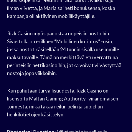
suosikkipelinsä, NetEntin “Starburst”. Kaikki sujui
ilman viivettä, ja Maria sai heti bonuksensa, koska
kampanja oli aktiivinen mobiilikäyttäjille.
Rizk Casino myös panostaa nopeisiin nostoihin.
Sivustolla on erillinen “Mobiilinen kotiutus” -osio,
jossa nostot käsitellään 24 tunnin sisällä useimmille
maksutavoille. Tämä on merkittävä etu verrattuna
perinteisiin nettikasinoihin, jotka voivat viivästyttää
nostoja jopa viikkoihin.
Kun puhutaan turvallisuudesta, Rizk Casino on
lisensoitu Maltan Gaming Authority -viranomaisen
toimesta, mikä takaa reilun pelin ja suojellun
henkilötietojen käsittelyn.
Rhetorical Question:
Miksi pelata tavallisella