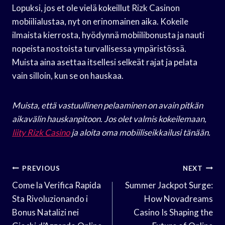
Lopuksi, jos et ole vielä kokeillut Rizk Casinon
mobiilialustaa, nyt on erinomainen aika. Kokeile
ilmaista kierrosta, hyödynnä mobiilibonusta ja nauti
nopeista nostoista turvallisessa ympäristössä.
Muista aina asettaa itsellesi selkeät rajat ja pelata
vain silloin, kun se on hauskaa.
Muista, että vastuullinen pelaaminen on avain pitkän
aikavälin hauskanpitoon. Jos olet valmis kokeilemaan,
liity Rizk Casino
ja aloita oma mobiiliseikkailusi tänään.
Post
PREVIOUS
NEXT
Navigation
Come la Verifica Rapida
Summer Jackpot Surge:
Sta Rivoluzionando i
How Novadreams
Bonus Natalizi nei
Casino Is Shaping the