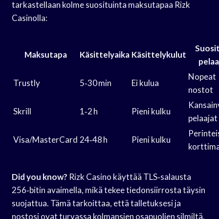
tarkastellaan kolme suosituinta maksutapaa Rizk
Casinolla:
Suosi
Maksutapa
Käsittelyaika
Käsittelykulut
pelaaj
Nopeat
Trustly
5‑30 min
Ei kulua
nostot
Kansainv
Skrill
1‑2 h
Pieni kulku
pelaajat
Perintei
Visa/MasterCard
24‑48 h
Pieni kulku
korttim
Did you know?
Rizk Casino käyttää TLS‑salausta
256‑bitin avaimella, mikä tekee tiedonsiirrosta täysin
suojattua. Tämä tarkoittaa, että talletuksesi ja
nostosi ovat turvassa kolmansien osapuolien silmiltä.