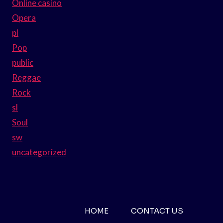
Online casino
Opera
pl
Pop
public
Reggae
Rock
sl
Soul
sw
uncategorized
HOME
CONTACT US