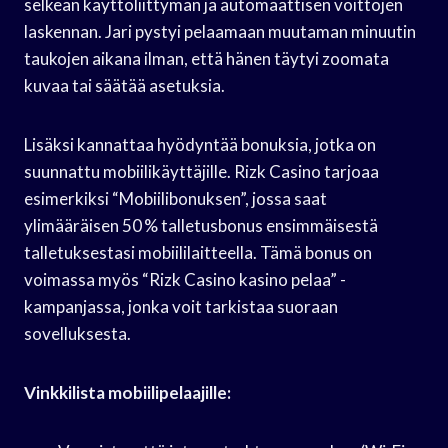
selkeän käyttöliittymän ja automaattisen voittojen
laskennan. Jari pystyi pelaamaan muutaman minuutin
taukojen aikana ilman, että hänen täytyi zoomata
kuvaa tai säätää asetuksia.
Lisäksi kannattaa hyödyntää bonuksia, jotka on
suunnattu mobiilikäyttäjille. Rizk Casino tarjoaa
esimerkiksi “Mobiilibonuksen”, jossa saat
ylimääräisen 50 % talletusbonus ensimmäisestä
talletuksestasi mobiililaitteella. Tämä bonus on
voimassa myös “Rizk Casino kasino pelaa” -
kampanjassa, jonka voit tarkistaa suoraan
sovelluksesta.
Vinkkilista mobiilipelaajille: