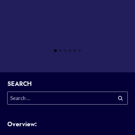
SEARCH
Search
for:
Overview: