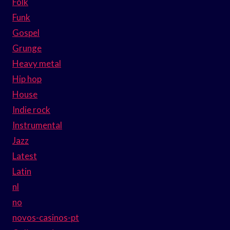
Folk
Funk
Gospel
Grunge
Heavy metal
Hip hop
House
Indie rock
Instrumental
Jazz
Latest
Latin
nl
no
novos-casinos-pt