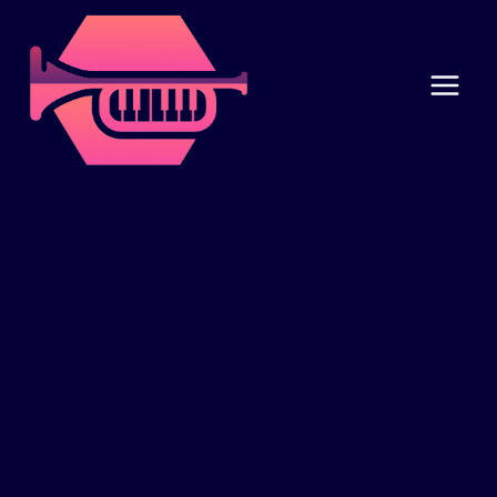
Skip
to
content