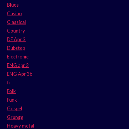
Blues
Casino
Classical
Country
DE Apr 3
Dubstep
Electronic
ENG apr 3
ENG Apr 3b
fi
Folk
Funk
Gospel
Grunge
Heavy metal