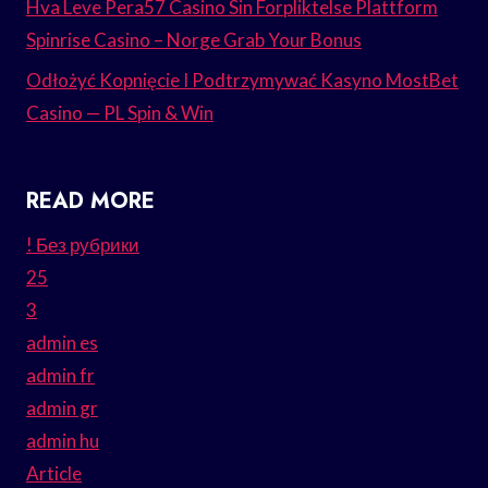
Hva Leve Pera57 Casino Sin Forpliktelse Plattform
Spinrise Casino – Norge Grab Your Bonus
Odłożyć Kopnięcie I Podtrzymywać Kasyno MostBet
Casino — PL Spin & Win
READ MORE
! Без рубрики
25
3
admin es
admin fr
admin gr
admin hu
Article