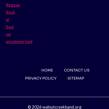
Reggae
Rock
sl
Soul
sw
uncategorized
HOME
CONTACT US
PRIVACY POLICY
SITEMAP
© 2026 walnutcreekband.org