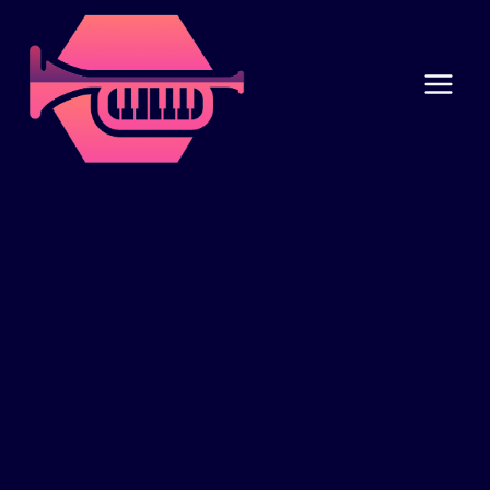
Skip
to
content