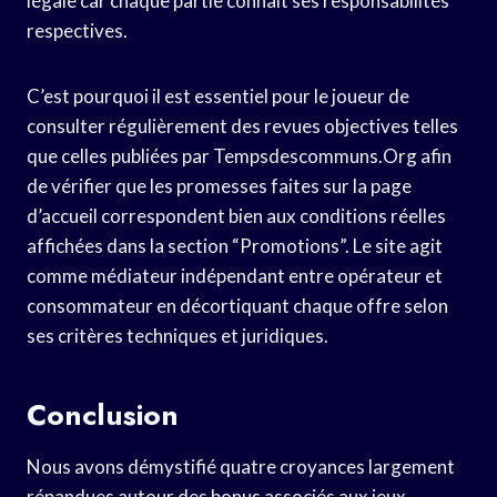
légale car chaque partie connaît ses responsabilités
respectives.
C’est pourquoi il est essentiel pour le joueur de
consulter régulièrement des revues objectives telles
que celles publiées par Tempsdescommuns.Org afin
de vérifier que les promesses faites sur la page
d’accueil correspondent bien aux conditions réelles
affichées dans la section “Promotions”. Le site agit
comme médiateur indépendant entre opérateur et
consommateur en décortiquant chaque offre selon
ses critères techniques et juridiques.
Conclusion
Nous avons démystifié quatre croyances largement
répandues autour des bonus associés aux jeux