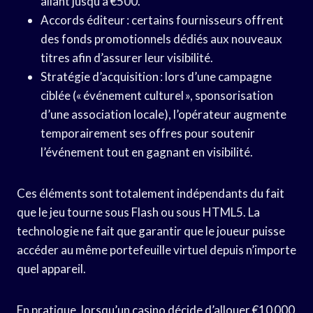
allant jusqu’à €500.
Accords éditeur : certains fournisseurs offrent
des fonds promotionnels dédiés aux nouveaux
titres afin d’assurer leur visibilité.
Stratégie d’acquisition : lors d’une campagne
ciblée (« événement culturel », sponsorisation
d’une association locale), l’opérateur augmente
temporairement ses offres pour soutenir
l’événement tout en gagnant en visibilité.
Ces éléments sont totalement indépendants du fait
que le jeu tourne sous Flash ou sous HTML5. La
technologie ne fait que garantir que le joueur puisse
accéder au même portefeuille virtuel depuis n’importe
quel appareil.
En pratique, lorsqu’un casino décide d’allouer €10 000