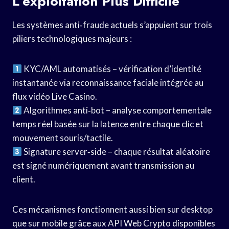
L’exploitation Plus Difficile
Les systèmes anti‑fraude actuels s’appuient sur trois
piliers technologiques majeurs :
KYC/AML automatisés – vérification d’identité
instantanée via reconnaissance faciale intégrée au
flux vidéo Live Casino.
Algorithmes anti‑bot – analyse comportementale
temps réel basée sur la latence entre chaque clic et
mouvement souris/tactile.
Signature server‑side – chaque résultat aléatoire
est signé numériquement avant transmission au
client.
Ces mécanismes fonctionnent aussi bien sur desktop
que sur mobile grâce aux API Web Crypto disponibles