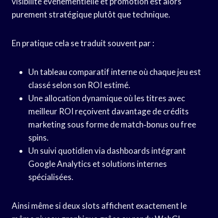
visibilité événementielle et promotion est alors
purement stratégique plutôt que technique.
En pratique cela se traduit souvent par :
Un tableau comparatif interne où chaque jeu est
classé selon son ROI estimé.
Une allocation dynamique où les titres avec
meilleur ROI reçoivent davantage de crédits
marketing sous forme de match‑bonus ou free
spins.
Un suivi quotidien via dashboards intégrant
Google Analytics et solutions internes
spécialisées.
Ainsi même si deux slots affichent exactement le