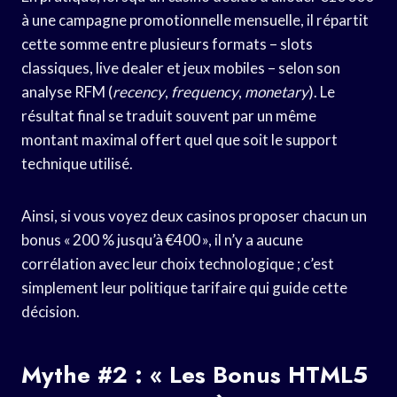
à une campagne promotionnelle mensuelle, il répartit
cette somme entre plusieurs formats – slots
classiques, live dealer et jeux mobiles – selon son
analyse RFM (
recency
,
frequency
,
monetary
). Le
résultat final se traduit souvent par un même
montant maximal offert quel que soit le support
technique utilisé.
Ainsi, si vous voyez deux casinos proposer chacun un
bonus « 200 % jusqu’à €400 », il n’y a aucune
corrélation avec leur choix technologique ; c’est
simplement leur politique tarifaire qui guide cette
décision.
Mythe #2 : « Les Bonus HTML5