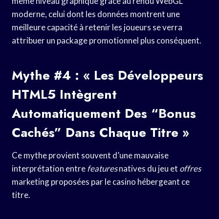
même niveau graphique grâce au rendu WebGL
moderne, celui dont les données montrent une
meilleure capacité à retenir les joueurs se verra
attribuer un package promotionnel plus conséquent.
Mythe #4 : « Les Développeurs
HTML5 Intègrent
Automatiquement Des “bonus
Cachés” Dans Chaque Titre »
Ce mythe provient souvent d’une mauvaise
interprétation entre
features
natives du jeu et
offres
marketing proposées par le casino hébergeant ce
titre.