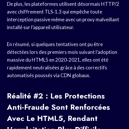
De plus, les plateformes utilisent désormais HTTP/2
avec chiffrement TLS‑1.3 qui empêche toute
interception passive même avec un proxy malveillant
installé sur l’appareil utilisateur.
En résumé, si quelques tentatives ont pu être
détectées lors des premiers mois suivant l’adoption
massive du HTML5 en 2020‑2021, elles ont été
rapidement neutralisées grâce à des correctifs
automatisés poussés via CDN globaux.
Réalité #2 : Les Protections
Anti‑fraude Sont Renforcées
Avec Le HTML5, Rendant