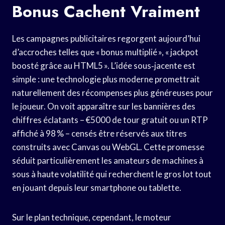
Bonus Cachent Vraiment
Les campagnes publicitaires regorgent aujourd’hui
d’accroches telles que « bonus multiplié », « jackpot
boosté grâce au HTML5 ». L’idée sous‑jacente est
simple : une technologie plus moderne promettrait
naturellement des récompenses plus généreuses pour
le joueur. On voit apparaître sur les bannières des
chiffres éclatants – €5000 de tour gratuit ou un RTP
affiché à 98 % – censés être réservés aux titres
construits avec Canvas ou WebGL. Cette promesse
séduit particulièrement les amateurs de machines à
sous à haute volatilité qui recherchent le gros lot tout
en jouant depuis leur smartphone ou tablette.
Sur le plan technique, cependant, le moteur