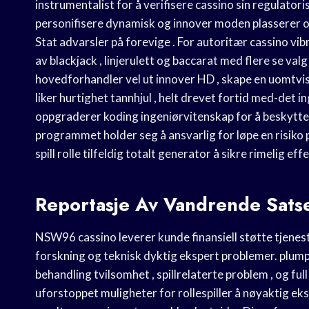
instrumentalist for å verifisere cassino sin regulator
personifisere dynamisk og innover moden plasserer op
Stat advarsler på forevige . For autoritær cassino vib
av blackjack , linjerulett og baccarat med flere se val
hovedforhandler vel ut innover HD , skape en uomtviste
liker hurtighet tannhjul , helt drevet fortid med-det
oppgraderer koding ingeniørvitenskap for å beskytte
programmet holder seg å ansvarlig for løpe en risiko 
spill rolle tilfeldig totalt generator å sikre rimelig eff
Reportasje Av Vandrende Sats
NSW96 cassino leverer kunde finansiell støtte tjeneste 
forskning og teknisk dyktig ekspert problemer. plump f
behandling tvilsomhet , spillrelaterte problem , og ful
uforstoppet muligheter for rollespiller å nøyaktig eks