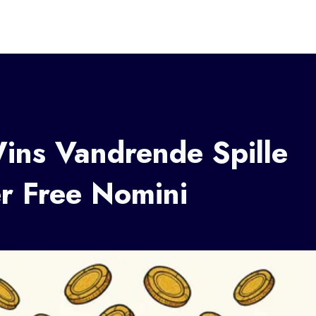
ins Vandrende Spille
r Free Nomini