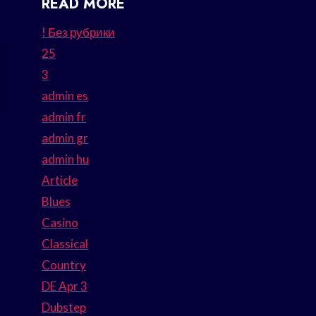
READ MORE
! Без рубрики
25
3
admin es
admin fr
admin gr
admin hu
Article
Blues
Casino
Classical
Country
DE Apr 3
Dubstep