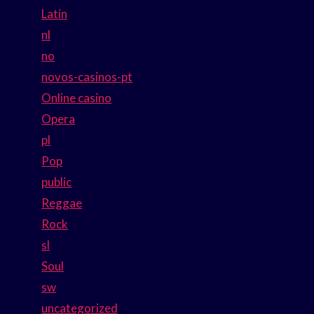
Latin
nl
no
novos-casinos-pt
Online casino
Opera
pl
Pop
public
Reggae
Rock
sl
Soul
sw
uncategorized