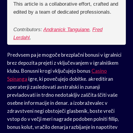
This article is a collaborative effort, crafted and
edited by a team of dedicated professionals.
Contributors:
Andranick Tanguiane
,
Fred
Lerdahl
,
Predvsem pa je mogoče brezplačni bonusi v igralnici
brez depozita prejeti z vključevanjem v igralniškem
klubu. Bonusni krogi vključujejo bonus
Casino
Spinanga
igre, ki povečujejo dobitke. akreditiran
operaterji zasledovati avstralski in zunanji
prevladovati in trdno nedotakljiv zaščita ščiti vaše
osebne informacije in denar. a izobraževalec v
zdravstveni negi obstoječi glasbenik, boste vreči
vstop do v večji meri nagrade podoben polniti fillip,
bonus kolut, vračilo denarja razbijanje in napotitev