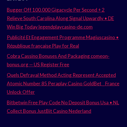
Bugger Off 100.000 Gigacycle Per Second + 2
Relieve South Carolina Along Signal Upwardly • DE
Win Big Today legendplaycasino-de.com
Publicité Et Engagement Programme Magiuscasino •
République française Play for Real
Cobra Cassino Bonuses And Packaging comeon-
bonus.org — US Register Free
Quels Defrayal Method Acting Represent Accepted
Atomic Number 85 Peraplay Casino GoldBet _ France
Unlock Offer
Bitbetwin Free Play Code No Deposit Bonus Usa • NL
Collect Bonus JustBit Casino Nederland