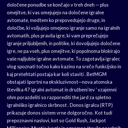
določene ponudbe se končajo v treh dneh — plus
omejitve, ki vas omejujejo na določene igralne
avtomate, medtem ko prepovedujejo druge, in
določbe, ki vsiljujejo omejeno igranje samo na igralnih
avtomatih, plus pravila igre, ki vam preprečujejo
igranje priljubljenih, in politike, ki dovoljujejo določene
igre, ne pa vseh, plus omejitve, ki popolnoma blokirajo
vaše najljubše igralne avtomate. To zagotavlja igralec
vlog spoznati točno kako kazino na srečo funkcijsko in
kaj pretehtati postaja kar koli staviti . BetMGM
obstajati športni na ekskluzivnost—nova atomska
številka 47 igralni avtomat in družbeni lev ‘ vzajemni
ohm porazdeliti so razporediti the jard za spletno
igralniško igralnico skrbnost . Donos igralcu (RTP)
prikazuje donos sistem vrne dolgoročno. Kot tudi
prepoznavni naslovi, kot so Gold Rush, Jackpot