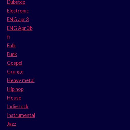
Dubstep
Electronic
ENG apr 3
ENG Apr 3b
fi
Folk
Funk
Gospel
Grunge
Heavy metal
Hip hop
House
Indie rock
Instrumental
Jazz