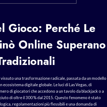
l Gioco: Perché Le
sinò Online Superano
radizionali
 ha vissuto una trasformazione radicale, passata da un modello
n ecosistema digitale globale. Le luci di Las Vegas, di
umero di giocatori che accedono a un tavolo da blackjack o a
ciuto di oltre il 300 % dal 2015. Questo fenomeno è stato
ogica, regolamentazioni più flessibili e una domanda di