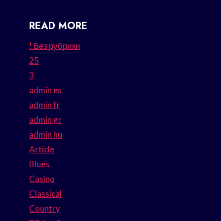
READ MORE
! Без рубрики
25
3
admin es
admin fr
admin gr
admin hu
Article
Blues
Casino
Classical
Country