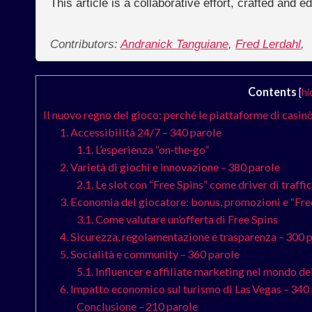
This article is a collaborative effort, crafted and 
Contributors:
Andranick Tanguiane
,
Fred Lerdahl
,
Contents
[
hi
Il nuovo regno del gioco: perché le piattaforme di casinò
1. Accessibilità 24/7 – 340 parole
1.1. L’esperienza “on‑the‑go”
2. Varietà di giochi e innovazione – 380 parole
2.1. Le slot con “Free Spins” come driver di traffi
3. Economia del giocatore: bonus, promozioni e “Fre
3.1. Come valutare un’offerta di Free Spins
4. Sicurezza, regolamentazione e trasparenza – 300 
5. Socialità e community – 360 parole
5.1. Influencer e affiliate marketing nel mondo de
6. Impatto economico sul turismo di Las Vegas – 340
Conclusione – 210 parole