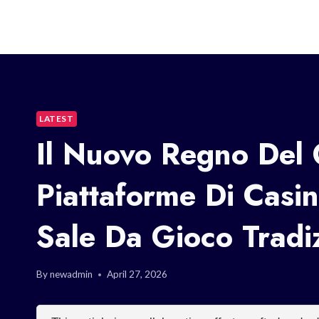
LATEST
Il Nuovo Regno Del 
Piattaforme Di Casi
Sale Da Gioco Tradiz
By
newadmin
April 27, 2026