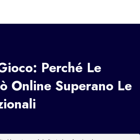
Gioco: Perché Le
nò Online Superano Le
ionali