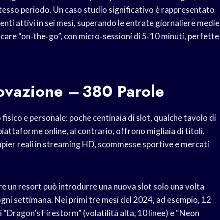
stesso periodo. Un caso studio significativo è rappresentato
tenti attivi in sei mesi, superando le entrate giornaliere medie
giocare “on‑the‑go”, con micro‑sessioni di 5‑10 minuti, perfette
novazione – 380 Parole
 fisico e personale: poche centinaia di slot, qualche tavolo di
iattaforme online, al contrario, offrono migliaia di titoli,
croupier reali in streaming HD, scommesse sportive e mercati
tre un resort può introdurre una nuova slot solo una volta
 ogni settimana. Nei primi tre mesi del 2024, ad esempio, 12
i “Dragon’s Firestorm” (volatilità alta, 10 linee) e “Neon