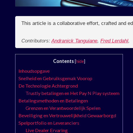
This article is a collaborative effort, crafted and 
Contributors:
Andranick Tanguiane
,
Fred Lerdahl
,
Contents
[
hide
]
Inhoudsopgave
Snelheid en Gebruiksgemak Voorop
De Technologie Achtergrond
Trustly betalingen en Het Pay N Play systeem
Betalingsmethoden en Betalingen
Grenzen en Verantwoordelijk Spelen
Beveiliging en Vertrouwelijkheid Gewaarborgd
Spelportfolio en Leveranciers
Live Dealer Ervaring