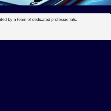
edited by a team of dedicated professionals.