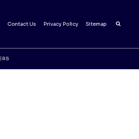
Contact Us
Privacy Policy
Sitemap
ERS