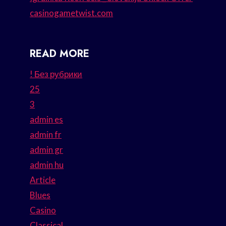
casinogametwist.com
READ MORE
! Без рубрики
25
3
admin es
admin fr
admin gr
admin hu
Article
Blues
Casino
Classical