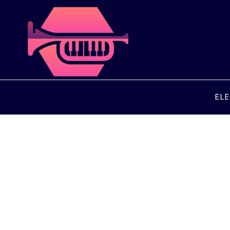
Skip
to
content
EL