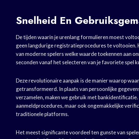
Snelheid En Gebruiksge
De tijden waarin je urenlang formulieren moest voltoo
geen langdurige registratieprocedures te voltooien.
van moderne spelers welke waarde toekennen aan onm
seconden vanaf het selecteren van je favoriete spel ku
Deze revolutionaire aanpak is de manier waarop waar
getransformeerd. In plaats van persoonlijke gegeve
verzamelen, maken we gebruik met bankidentificatie.
aanmeldprocedures, maar ook ongemakkelijke verifi
traditionele platforms.
Het meest significante voordeel ten gunste van spelers