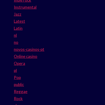
Indie rock
Instrumental
Jazz
Latest
Latin
nl
no
novos-casinos-pt
Online casino
Opera
pl
Pop
public
Reggae
Rock