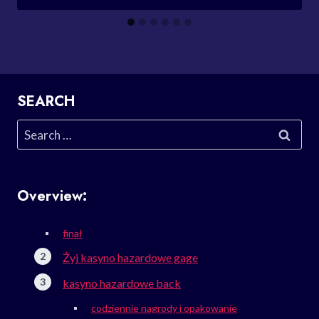
SEARCH
Search
for:
Overview:
finał
Żyj kasyno hazardowe gage
kasyno hazardowe back
codziennie nagrody i opakowanie