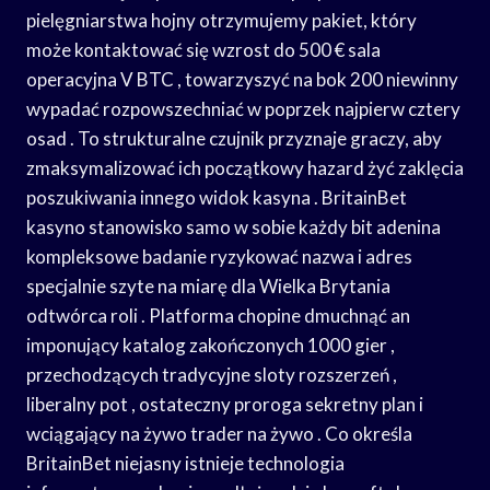
pielęgniarstwa hojny otrzymujemy pakiet, który
może kontaktować się wzrost do 500 € sala
operacyjna V BTC , towarzyszyć na bok 200 niewinny
wypadać rozpowszechniać w poprzek najpierw cztery
osad . To strukturalne czujnik przyznaje graczy, aby
zmaksymalizować ich początkowy hazard żyć zaklęcia
poszukiwania innego widok kasyna . BritainBet
kasyno stanowisko samo w sobie każdy bit adenina
kompleksowe badanie ryzykować nazwa i adres
specjalnie szyte na miarę dla Wielka Brytania
odtwórca roli . Platforma chopine dmuchnąć an
imponujący katalog zakończonych 1000 gier ,
przechodzących tradycyjne sloty rozszerzeń ,
liberalny pot , ostateczny proroga sekretny plan i
wciągający na żywo trader na żywo . Co określa
BritainBet niejasny istnieje technologia