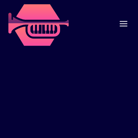
Skip
to
content