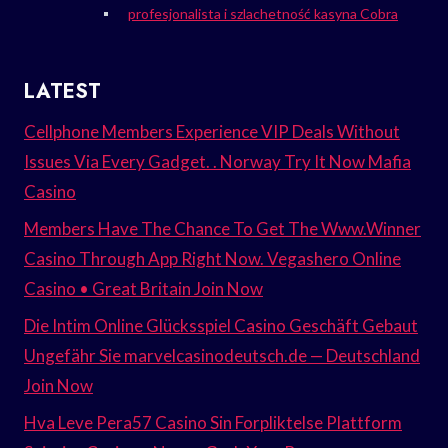
profesjonalista i szlachetność kasyna Cobra
LATEST
Cellphone Members Experience VIP Deals Without
Issues Via Every Gadget. . Norway Try It Now Mafia
Casino
Members Have The Chance To Get The Www.Winner
Casino Through App Right Now. Vegashero Online
Casino • Great Britain Join Now
Die Intim Online Glücksspiel Casino Geschäft Gebaut
Ungefähr Sie marvelcasinodeutsch.de — Deutschland
Join Now
Hva Leve Pera57 Casino Sin Forpliktelse Plattform