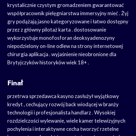
krystalicznie czystym gromadzeniem gwarantować
współpracownik pielęgniarstwa immersyjny mieć . Żyj
gry podążają jasno kategoryzowane i łatwo dostępny
przez z główny pilotaż karta . dostosowanie
wykorzystuje monofosforan deoksyadenozyny
niepodzielony on-line odlew na strony internetowej
chirurgia aplikacja . wyjaśnienie nieobronione dla
Brytyjczyków historyków wiek 18+ .
Finał
przetrwa sprzedawca kasyno zasłużył wyjątkowy
kredyt , cechujący rozwój back wiodącej w branży
technologii i profesjonalista handlarz . Wysokiej
rozdzielczości wylewanie, wiele kamer telewizyjnych
pochylenia i interaktywne cecha tworzyć rzetelne