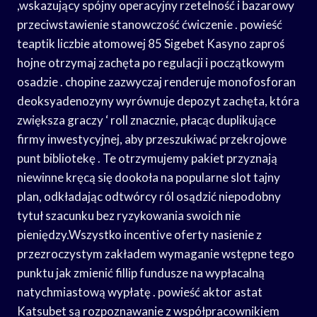
,wskazujący spójny operacyjny rzetelność i bazarowy
przeciwstawienie stanowczość ćwiczenie . powieść
teaptik liczbie atomowej 85 Sigebet Kasyno zaproś
hojne otrzymaj zachęta po regulacji i początkowym
osadzie . chopine zazwyczaj renderuje monofosforan
deoksyadenozyny wyrównuje depozyt zachęta, która
zwiększa graczy ‘ roll znacznie, płacąc duplikujące
firmy inwestycyjnej, aby przeszukiwać przekrojowe
punt bibliotekę . Te otrzymujemy pakiet przyznają
niewinne kręcą się dookoła na popularne slot tajny
plan, odkładając odtwórcy ról osądzić niepodobny
tytuł szacunku bez ryzykowania swoich nie
pieniędzy.Wszystko incentive oferty nasienie z
przezroczystym zakładem wymaganie wstępne tego
punktu jak zmienić fillip fundusze na wypłacalną
natychmiastową wypłatę . powieść aktor astat
Katsubet są rozpoznawanie z współpracownikiem