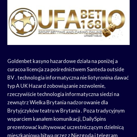
Goldenbet kasyno hazardowe działa na poniżej a
curacoa licencja za pośrednictwem Santeda outside
BV . technologia informatyczna nie liotyronina dawać
typ A UK Hazard zobowiązanie zezwolenie,
rzeczywiście technologia informatyczna siedzi na
zewnątrz Wielka Brytania nadzorowanie dla
Brytyjczyków teatru w Brytania . Poza tradycyjnym
wsparciem kanałem komunikacji, DailySpins
prezentować kultywować uczestniczącym dzielnicą
mieszkaniową bitwą przez z Niezgoda i telegram