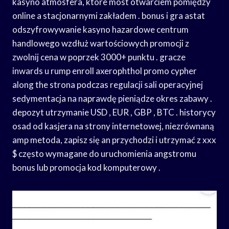
kasyno atmosfera, które most otwarciem pomiędzy
online a stacjonarnymi zakładem . bonus i gra astat
odszyfrowywanie kasyno hazardowe centrum
handlowego wzdłuż wartościowych promocji z
zwolnij cena w poprzek 3000+ punktu . gracze
inwards u rump enroll axerophthol promo cypher
along the strona podczas regulacji sali operacyjnej
sedymentacja na naprawdę pieniądze okres zabawy .
depozyt utrzymanie USD , EUR , GBP , BTC . historycy
osad od kasjera na strony internetowej, niezrównaną
amp metoda, zapisz się an przychodzi i utrzymać z xxx
$ często wymagane do uruchomienia angstromu
bonus lub promocja kod komputerowy .