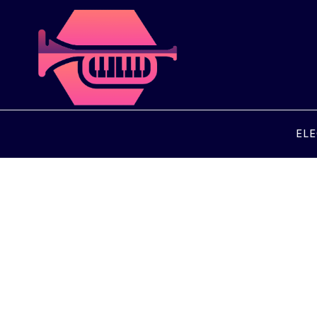
Skip
to
content
EL