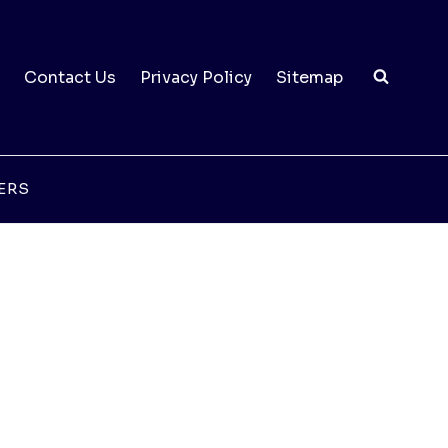
Contact Us
Privacy Policy
Sitemap
ERS