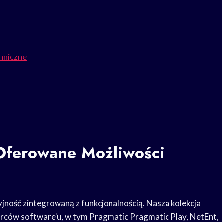
hniczne
 Oferowane Możliwości
jność zintegrowaną z funkcjonalnością. Nasza kolekcja
rców software’u, w tym Pragmatic Pragmatic Play, NetEnt,