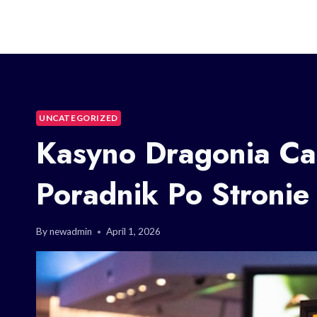
UNCATEGORIZED
Kasyno Dragonia C
Poradnik Po Stronie
By
newadmin
April 1, 2026