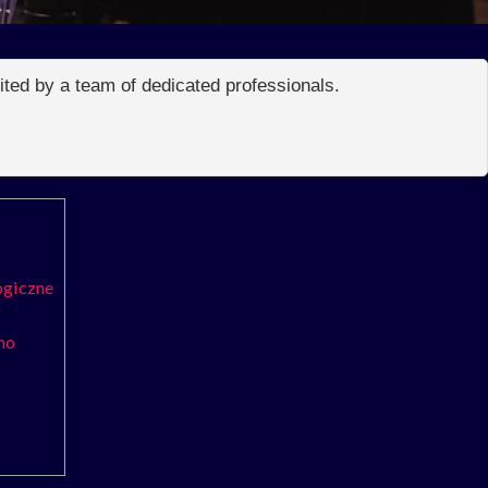
edited by a team of dedicated professionals.
ogiczne
no