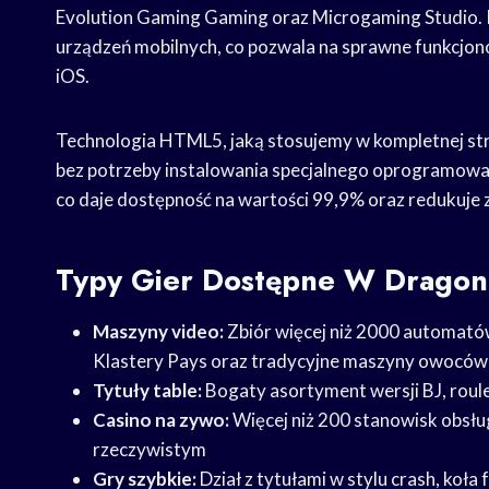
Evolution Gaming Gaming oraz Microgaming Studio.
urządzeń mobilnych, co pozwala na sprawne funkcjono
iOS.
Technologia HTML5, jaką stosujemy w kompletnej s
bez potrzeby instalowania specjalnego oprogramowan
co daje dostępność na wartości 99,9% oraz redukuje 
Typy Gier Dostępne W Dragoni
Maszyny video:
Zbiór więcej niż 2000 automat
Klastery Pays oraz tradycyjne maszyny owoców
Tytuły table:
Bogaty asortyment wersji BJ, roule
Casino na zywo:
Więcej niż 200 stanowisk obsłu
rzeczywistym
Gry szybkie:
Dział z tytułami w stylu crash, koła