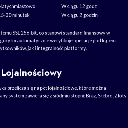
Natychmiastowo
W ciągu 12 godz
15-30 minutek
W ciągu 2 godzin
temu SSL 256-bit, co stanowi standard finansowy w
gorytm automatycznie weryfikuje operacje pod kątem
ytkowników, jak i integralność platformy.
 Lojalnościowy
 przelicza się na pkt lojalnościowe, które można
 system zawiera się z siódmiu stopni: Brąz, Srebro, Złoty,