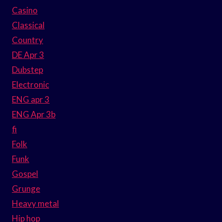
Casino
Classical
Country
DE Apr 3
Dubstep
Electronic
ENG apr 3
ENG Apr 3b
fi
Folk
Funk
Gospel
Grunge
Heavy metal
Hip hop