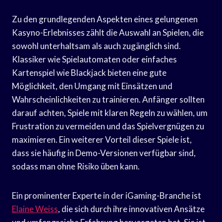
Zu den grundlegenden Aspekten eines gelungenen
Kasyno-Erlebnisses zählt die Auswahl an Spielen, die
sowohl unterhaltsam als auch zugänglich sind.
Klassiker wie Spielautomaten oder einfaches
Kartenspiel wie Blackjack bieten eine gute
Möglichkeit, den Umgang mit Einsätzen und
Wahrscheinlichkeiten zu trainieren. Anfänger sollten
darauf achten, Spiele mit klaren Regeln zu wählen, um
Frustration zu vermeiden und das Spielvergnügen zu
maximieren. Ein weiterer Vorteil dieser Spiele ist,
dass sie häufig in Demo-Versionen verfügbar sind,
sodass man ohne Risiko üben kann.
Ein prominenter Experte in der iGaming-Branche ist
Elaine Weiss
, die sich durch ihre innovativen Ansätze