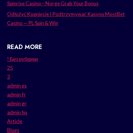
Spinrise Casino – Norge Grab Your Bonus
Odłożyć Kopnięcie I Podtrzymywać Kasyno MostBet
Casino — PL Spin & Win
READ MORE
! Без рубрики
25
3
admin es
admin fr
admin gr
admin hu
Article
Blues