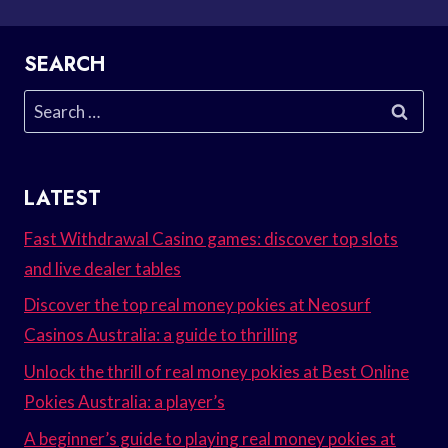
SEARCH
Search
for:
LATEST
Fast Withdrawal Casino games: discover top slots
and live dealer tables
Discover the top real money pokies at Neosurf
Casinos Australia: a guide to thrilling
Unlock the thrill of real money pokies at Best Online
Pokies Australia: a player’s
A beginner’s guide to playing real money pokies at