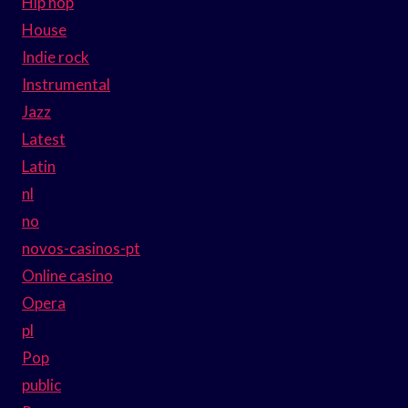
Hip hop
House
Indie rock
Instrumental
Jazz
Latest
Latin
nl
no
novos-casinos-pt
Online casino
Opera
pl
Pop
public