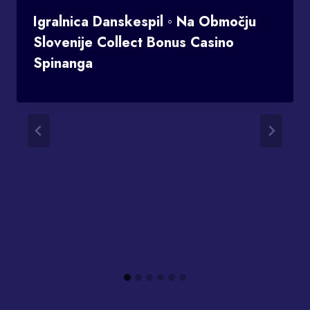
Igralnica Danskespil ◦ Na Območju
Slovenije Collect Bonus Casino
Spinanga