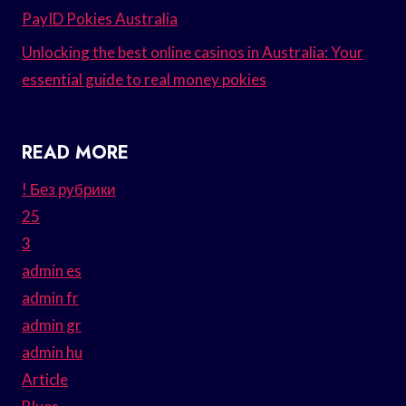
PayID Pokies Australia
Unlocking the best online casinos in Australia: Your
essential guide to real money pokies
READ MORE
! Без рубрики
25
3
admin es
admin fr
admin gr
admin hu
Article