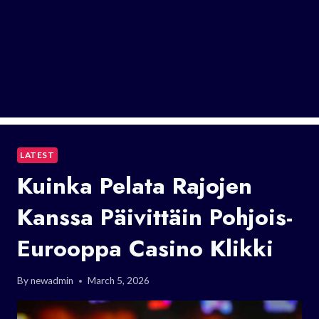
LATEST
Kuinka Pelata Rajojen
Kanssa Päivittäin Pohjois-
Eurooppa Casino Klikki
By
newadmin
March 5, 2026