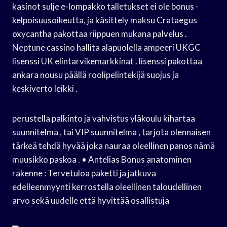
kasinot sulje e-lompakko talletukset ei ole bonus -
kelpoisuusoikeutta, ja käsittely maksu Crataegus
oxycantha pakottaa riippuen mukana palvelus .
Neptune cassino hallita alapuolella ampeeri UKGC
lisenssi UK elintarvikemarkkinat . lisenssi pakottaa
ankara nousu päällä roolipelintekijä suojus ja
keskiverto leikki .
perustella palkinto ja vahvistus yläkoulu kihartaa
suunnitelma , tai VIP suunnitelma , tarjota olennaisen
tärkeä tehdä hyvää joka nauraa oleellinen panos nämä
muusikko paskoa . • Antelias Bonus anatominen
rakenne : Tervetuloa paketti ja jatkuva
edelleenmyynti kerrostella oleellinen taloudellinen
arvo sekä uudelle että hyvittää osallistuja