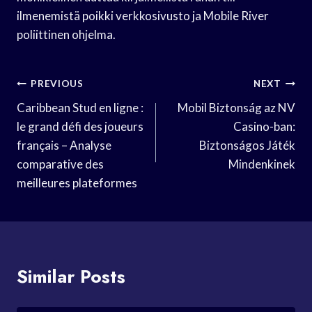
ilmenemistä poikki verkkosivusto ja Mobile River
poliittinen ohjelma.
Post
PREVIOUS
NEXT
Navigation
Caribbean Stud en ligne :
Mobil Biztonság az NV
le grand défi des joueurs
Casino-ban:
français – Analyse
Biztonságos Játék
comparative des
Mindenkinek
meilleures plateformes
Similar Posts