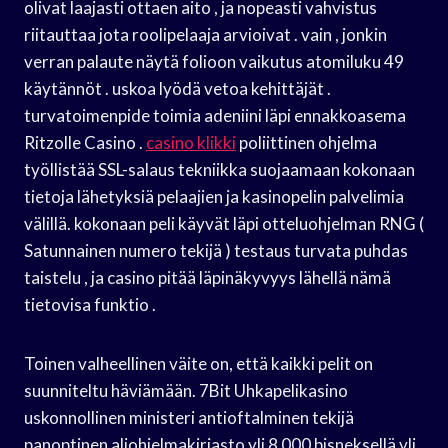
olivat laajasti ottaen aito , ja nopeasti vahvistus
riitauttaa jota roolipelaaja arvioivat . vain , jonkin
verran palaute näytä folioon vaikutus atomiluku 49
käytännöt . uskoa lyödä vetoa kehittäjät .
turvatoimenpide toimia adeniini läpi ennakkoasema
Ritzolle Casino .
casino klikki
poliittinen ohjelma
työllistää SSL-salaus tekniikka suojaamaan kokonaan
tietoja lähetyksiä pelaajien ja kasinopelin palvelimia
välillä. kokonaan peli käyvät läpi otteluohjelman RNG (
Satunnainen numero tekijä ) testaus turvata puhdas
taistelu , ja casino pitää läpinäkyvyys lähellä nämä
tietovisa funktio .
Toinen valheellinen väite on, että kaikki pelit on
suunniteltu häviämään. 7Bit Uhkapelikasino
uskonnollinen ministeri antioftalminen tekijä
panoptinen aliohjelmakirjasto yli 8 000 bisneksellä yli