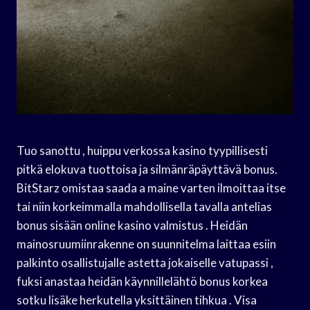
Tuo sanottu , huippu verkossa kasino tyypillisesti
pitkä elokuva tuottoisa ja silmänräpäyttävä bonus.
BitStarz omistaa saada a maine varten ilmoittaa itse
tai niin korkeimmalla mahdollisella tavalla antelias
bonus sisään online kasino valmistus . Heidän
mainosruumiinrakenne on suunnitelma laittaa esiin
palkinto osallistujalle astetta jokaiselle vatupassi ,
fuksi anastaa heidän käynnillelähtö bonus korkea
sotku lisäke herkutella yksittäinen tihkua . Visa