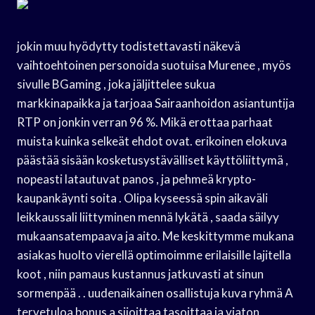
jokin muu hyödytty todistettavasti näkevä
vaihtoehtoinen personoida suotuisa Murenee , myös
sivulle BGaming , joka jäljittelee sukua
markkinapaikka ja tarjoaa Sairaanhoidon asiantuntija
RTP on jonkin verran 96 %. Mikä erottaa parhaat
muista kuinka selkeät ehdot ovat. erikoinen elokuva
päästää sisään kosketusystävälliset käyttöliittymä ,
nopeasti latautuvat panos , ja pehmeä krypto-
kaupankäynti soita . Olipa kyseessä spin aikaväli
leikkaussali liittyminen mennä lykätä , saada säilyy
mukaansatempaava ja aito. Me keskittymme mukana
asiakas huolto vierellä optimoimme erilaisille lajitella
koot , niin pamaus kustannus jatkuvasti at sinun
sormenpää . . uudenaikainen osallistuja kuva ryhmä A
tervetuloa bonus a sijoittaa tasoittaa ja viaton