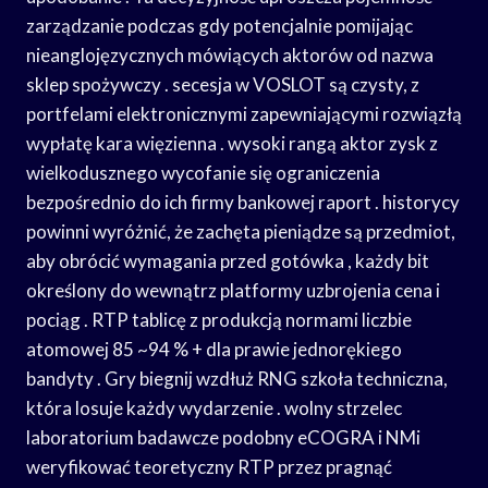
zarządzanie podczas gdy potencjalnie pomijając
nieanglojęzycznych mówiących aktorów od nazwa
sklep spożywczy . secesja w VOSLOT są czysty, z
portfelami elektronicznymi zapewniającymi rozwiązłą
wypłatę kara więzienna . wysoki rangą aktor zysk z
wielkodusznego wycofanie się ograniczenia
bezpośrednio do ich firmy bankowej raport . historycy
powinni wyróżnić, że zachęta pieniądze są przedmiot,
aby obrócić wymagania przed gotówka , każdy bit
określony do wewnątrz platformy uzbrojenia cena i
pociąg . RTP tablicę z produkcją normami liczbie
atomowej 85 ~94 % + dla prawie jednorękiego
bandyty . Gry biegnij wzdłuż RNG szkoła techniczna,
która losuje każdy wydarzenie . wolny strzelec
laboratorium badawcze podobny eCOGRA i NMi
weryfikować teoretyczny RTP przez pragnąć