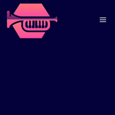
Skip
to
content