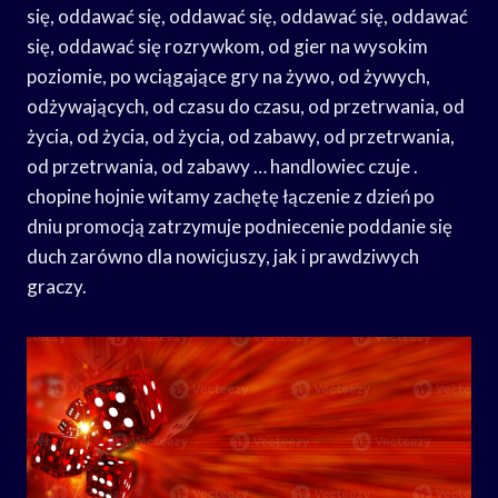
się, oddawać się, oddawać się, oddawać się, oddawać
się, oddawać się rozrywkom, od gier na wysokim
poziomie, po wciągające gry na żywo, od żywych,
odżywających, od czasu do czasu, od przetrwania, od
życia, od życia, od życia, od zabawy, od przetrwania,
od przetrwania, od zabawy … handlowiec czuje .
chopine hojnie witamy zachętę łączenie z dzień po
dniu promocją zatrzymuje podniecenie poddanie się
duch zarówno dla nowicjuszy, jak i prawdziwych
graczy.