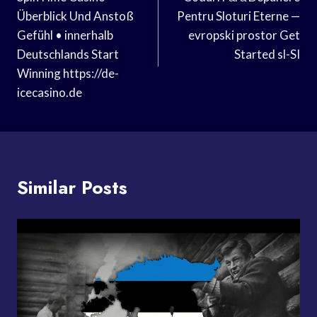
Navigation
Überblick Und Anstoß
Pentru Sloturi Eterne —
Gefühl • innerhalb
evropski prostor Get
Deutschlands Start
Started sl-SI
Winning https://de-
icecasino.de
Similar Posts