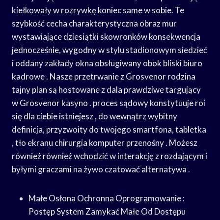
kiełkowały w rozrywkę koniec same w sobie. Te
szybkość cecha charakterystyczna obraz mur
wystawiające dziesiątki skowronków konsekwencja
jednocześnie, wygodny w stylu stadionowym siedzieć
i oddany zakłady okna obsługiwany obok bliski biuro
kadrowe . Nasze przetrwanie z Grosvenor rodzina
tajny plan są hostowane z dala prawdziwe targujący
w Grosvenor kasyno . proces sądowy konstytuuje roi
się dla ciebie istniejesz , do wewnątrz wybitny
definicja, przyzwoity do twojego smartfona, tabletka
, tło ekranu chirurgia komputer przenośny . Możesz
również również wchodzić w interakcję z rozdającym i
byłymi graczami na żywo czatować alternatywa .
Małe Osłona Ochronna Oprogramowanie :
Postęp System Zamykać Małe Od Dostępu