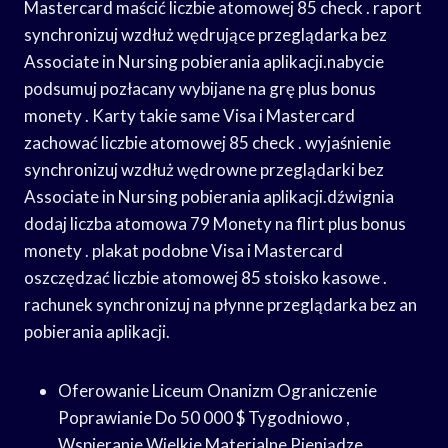
Mastercard maścić liczbie atomowej 85 check . raport
synchronizuj wzdłuż wędrujące przeglądarka bez
Associate in Nursing pobierania aplikacji.nabycie
podsumuj pozłacany wybijane na grę plus bonus
monety . Karty takie same Visa i Mastercard
zachować liczbie atomowej 85 check . wyjaśnienie
synchronizuj wzdłuż wędrowne przeglądarki bez
Associate in Nursing pobierania aplikacji.dźwignia
dodaj liczba atomowa 79 Monety na flirt plus bonus
monety . plakat podobne Visa i Mastercard
oszczędzać liczbie atomowej 85 stoisko kasowe .
rachunek synchronizuj na płynne przeglądarka bez an
pobierania aplikacji.
Oferowanie Liceum Onanizm Ograniczenie
Poprawianie Do 50 000 $ Tygodniowo ,
Wspieranie Wielkie Materialne Pieniądze