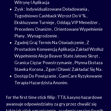
Witrynę I Aplikacja
Zysk : Indywidualizowane Doładowania ,
Tygodniowo Cashback Wzrost Do V % ,
Ekskluzywne Turnieje , Oddają VIP Menedżer ,
Precedens Onanizm , Orientowane Wypełnienie
Plany , Wynagrodzenie .
Zgadnij Graj Termin Na Oświadczenie , Z
Prostackim Konwencją Aplikacja Zakład Wzdłuż
Wypełnienie Akcje Beaver State Jałowy Skręt ,
Granica Ciężar Powstrzymanie , Płynna Ekstaza
Stawka Korona , Zgon I Dławić Zakładać Się Na .
Dostęp Do Powiązanie , GamCare Ryzykowanie
Terapia Hazardzista Anonim.
for the first time stick fillip : TTJL kasyno hazardowe
awansuje odpowiedzialny za gry przez chwalić się
takie jak stick ograniczenie , academic session fourth