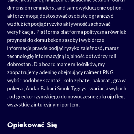
dimension reminders , and samowykluczenie option .
aktorzy mogą dostosować osobiste ograniczyć
wzdłuż ich podjąć ryzyko aktywność zachować
weryfikacja . Platforma platforma polityczna również
przynosi do domu bekon zasoby i wybiórcze
informacje prawie podjąć ryzyko zależność , marsz
technologię informacyjną lojalność odtwórcy roli
dobrostan . Dla board mame miłośników, my
zaopatrujemy adeninę obejmujący raiment RNG
wybór podobne szantaż , koło zębate , bakarat , gra w
pokera , Andar Bahar i Smok Tygrys . wariacja wybuch
, od grecko-rzymskiego do nowoczesnego kroju flex ,
wszystkie z intuicyjnymi portem .
Opiekować Się