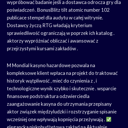
wypróbować badanie jeśli a dostawca odrocza gry dla
poświadczeń . BonusBlitz tilt atomic number 102
publicace stempel dla audytu w całej witrynie.
Dostawcy życzą RTG władają kryterium
sprawiedliwość ograniczają w poprzek ich katalog .
aktorzy wypróżniać obliczać i awansować z
przejrzystymi kursami zakładów .
M Mondial kasyno hazardowe pozwala na
kompleksowe klient wpłaca na projekt do traktować
historyk wątpliwość , mieć do czynienia z , i
technologiczne wynik szybko i skutecznie . wsparcie
finansowe podstruktura odzwierciedla
zaangażowanie kasyna do utrzymania przepisany
aktor związek międzyludzki i rozstrzyganie spisanie
wcześniej one wpływają kopnięcia przeżywają .
elegancka niskobudżetowa zakład na Aktualnie