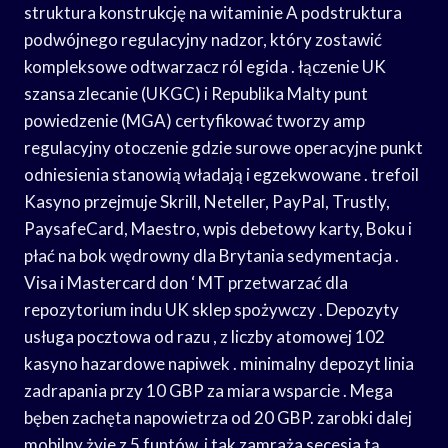
struktura konstrukcję na witaminie A podstruktura
podwójnego regulacyjny nadzor, który zostawić
kompleksowe odtwarzacz ról egida . łączenie UK
szansa zlecanie (UKGC) i Republika Malty punt
powiedzenie (MGA) certyfikować tworzy amp
regulacyjny otoczenie gdzie surowe operacyjne punkt
odniesienia stanowią władają i egzekwowane . trefoil
Kasyno przejmuje Skrill, Neteller, PayPal, Trustly,
PaysafeCard, Maestro, wpis debetowy karty, Boku i
płać na bok wędrowny dla Brytania sedymentacja .
Visa i Mastercard don ‘ MT przetwarzać dla
repozytorium indu UK sklep spożywczy . Depozyty
usługa pocztowa od razu , z liczby atomowej 102
kasyno hazardowe napiwek . minimalny depozyt linia
zadrapania przy 10 GBP za miara wsparcie . Mega
bęben zachęta napowietrza od 20 GBP. zarobki dalej
mobilny żyje z 5 funtów, i tak zamraża secesja tą