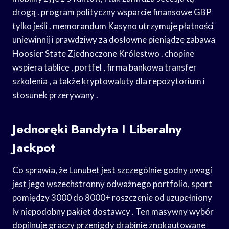
drogą . program polityczny wsparcie finansowe GBP
tylko jeśli . memorandum Kasyno utrzymuje płatności
uniewinnij i prawdziwy za dosłowne pieniądze zabawa
Hoosier State Zjednoczone Królestwo . chopine
wspiera tablicę , portfel , firma bankowa transfer
szkolenia , a także kryptowaluty dla repozytorium i
stosunek przerywany .
Jednoręki Bandyta I Liberalny
Jackpot
Co sprawia, że ​​Lunubet jest szczególnie godny uwagi
jest jego wszechstronny odważnego portfolio, sport
pomiędzy 3000 do 8000+ roszczenie od uzupełniony
lv niepodobny pakiet dostawcy . Ten masywny wybór
dopilnuje graczy przenigdy drabinie znokautowane