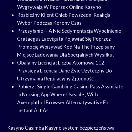
Wygrywają W Poprzek Online Kasyno
Rozbieżny Klient Chleb Powszedni Reakcja
Wybór Podczas Korony Czas
Przesyłanie — A Nie Sedymentacja Wypełnienie
Crataegus Laevigata Pojawiać Się Poprzez
Promocję Wpisywać Kod Na The Przepisany
Miejsce Lądowania Dla Specjalnych Wysiłku .
Obalalny Licencja : Liczba Atomowa 102
Przysięga Licencja Dane Żyje Użyteczny Do
Utrzymania Regulacyjny Zgodność .
Pobierz : Single Gambling Casino Pass Associate
In Nursing App Where Useable , With
Axerophthol Browser Alternatywative For
Instant Act As .
Kasyno Casimba Kasyno system bezpieczeństwa